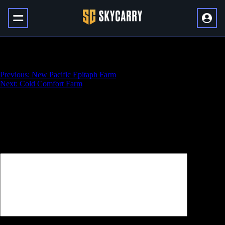
No Survivors
Навигация
Previous:
New Pacific Epitaph Farm
Next:
Cold Comfort Farm
по
записям
Добавить комментарий
Ваш адрес email не будет опубликован.
Обязательные поля
помечены
*
Комментарий
*