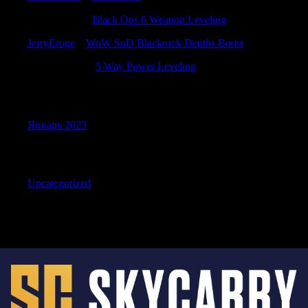
AntonioBah
к
Black Ops 6 Weapon Leveling
JerryEroge
к
WoW SoD Blackrock Depths Boost
Jeremyneupe
к
5 Way Power Leveling
Archives
Январь 2023
Categories
Uncategorized