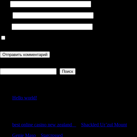
Имя
Email
Сайт
Сохранить моё имя, email и адрес сайта в этом браузере для
последующих моих комментариев.
Поиск
Поиск
Recent Posts
Hello world!
Recent Comments
best online casino new zealand
к
Shackled Ur’zul Mount
Genie Maso
к
Starcrossed