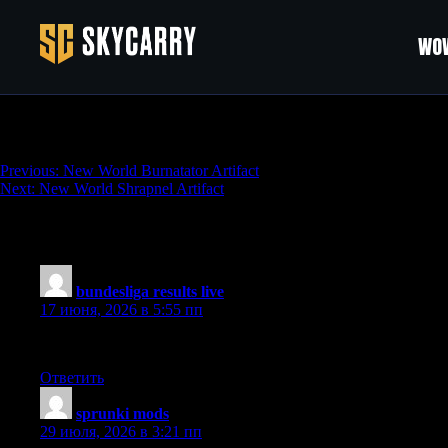
WOW
New World Justice Artifact
Навигация
Previous:
New World Burnatator Artifact
Next:
New World Shrapnel Artifact
по
записям
2 thoughts on “
New World Justice Artifact
”
bundesliga results live
:
17 июня, 2026 в 5:55 пп
Partnership building nicely in the middle. Deserved way more att
Ответить
sprunki mods
:
29 июля, 2026 в 3:21 пп