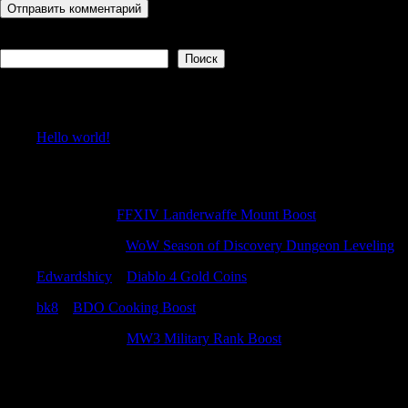
Поиск
Поиск
Recent Posts
Hello world!
Recent Comments
PeterAudib
к
FFXIV Landerwaffe Mount Boost
Patrickidema
к
WoW Season of Discovery Dungeon Leveling
Edwardshicy
к
Diablo 4 Gold Coins
bk8
к
BDO Cooking Boost
MatthewCox
к
MW3 Military Rank Boost
Archives