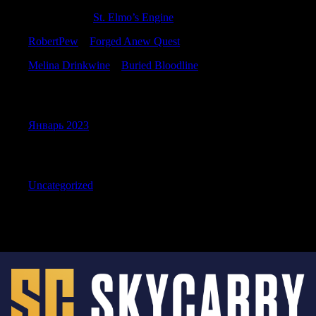
CraigNeepe
к
St. Elmo’s Engine
RobertPew
к
Forged Anew Quest
Melina Drinkwine
к
Buried Bloodline
Archives
Январь 2023
Categories
Uncategorized