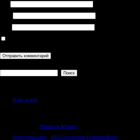
Имя
Email
Сайт
Сохранить моё имя, email и адрес сайта в этом браузере для
последующих моих комментариев.
Поиск
Поиск
Recent Posts
Hello world!
Recent Comments
RobertPew
к
Nezarec’s Whisper
pearlevision.com
к
BDO Atoraxxion Dungeon Boost