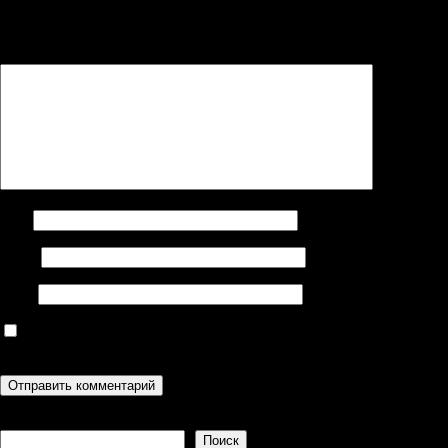
Ваш адрес email не будет опубликован.
Обязательные поля
помечены
*
Комментарий
*
Имя
Email
Сайт
Сохранить моё имя, email и адрес сайта в этом браузере для
последующих моих комментариев.
Поиск
Поиск