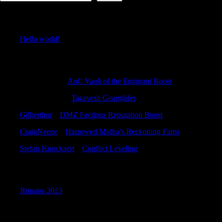
Recent Posts
Hello world!
Recent Comments
Williamallox
к
AoC Vault of the Emigrant Boost
ThomasGaish
к
Tazavesh Gearglider
Gilberthor
к
DMZ Factions Reputation Boost
CraigNeepe
к
Harrowed Midha’s Reckoning Farm
Stefan Knockaert
к
Conflict Leveling
Archives
Январь 2023
Categories