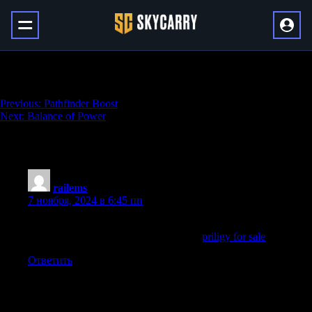
Mataiodoxia
Навигация
Previous:
Pathfinder Boost
Next:
Balance of Power
по
записям
One thought on “
Mataiodoxia
”
railems
:
7 ноября, 2024 в 6:45 пп
Translational relevance No prophylactic treatments for COVID
19 have been clearly proven and found
priligy for sale
Ответить
Добавить комментарий