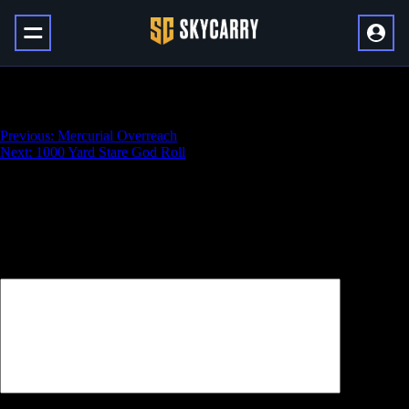
Matador 64 God Roll
Навигация
Previous:
Mercurial Overreach
Next:
1000 Yard Stare God Roll
по
записям
Добавить комментарий
Ваш адрес email не будет опубликован.
Обязательные поля
помечены
*
Комментарий
*