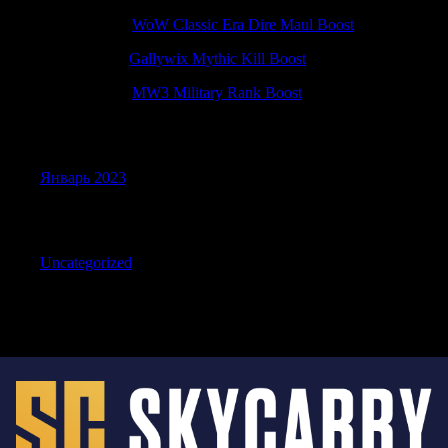
CraigNeepe
к
WoW Classic Era Dire Maul Boost
Richardfrirl
к
Gallywix Mythic Kill Boost
RobertKnift
к
MW3 Military Rank Boost
Archives
Январь 2023
Categories
Uncategorized