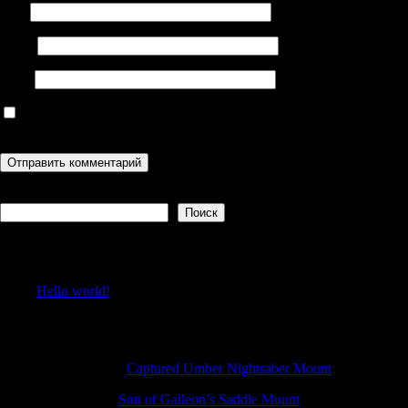
Имя
Email
Сайт
Сохранить моё имя, email и адрес сайта в этом браузере для
последующих моих комментариев.
Поиск
Поиск
Recent Posts
Hello world!
Recent Comments
RonaldAnify
к
Captured Umber Nightsaber Mount
SamuelBub
к
Son of Galleon’s Saddle Mount