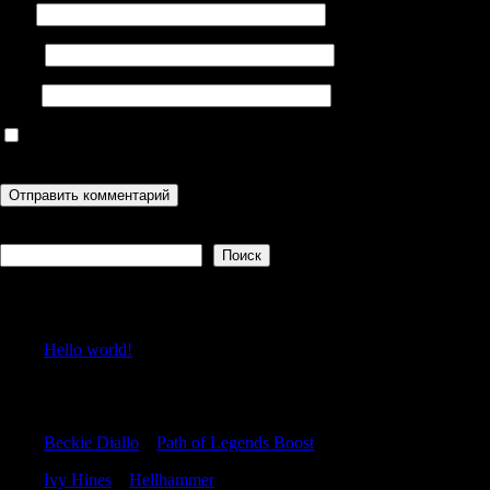
Имя
Email
Сайт
Сохранить моё имя, email и адрес сайта в этом браузере для
последующих моих комментариев.
Поиск
Поиск
Recent Posts
Hello world!
Recent Comments
Beckie Diallo
к
Path of Legends Boost
Ivy Hines
к
Hellhammer