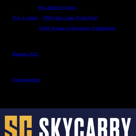
JerryEroge
к
Flea Market Unlock
Troy Lackner
к
DM Ultra Camo (Cold War)
WilliamTus
к
WoW Season of Discovery Faithbringer
Archives
Январь 2023
Categories
Uncategorized