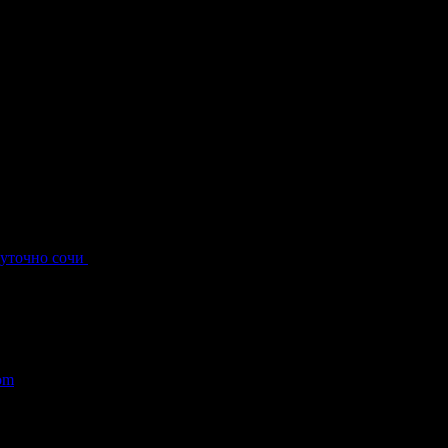
суточно сочи
.
com
.