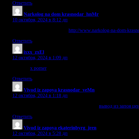
Ответить
Narkolog na dom krasnodar_hnMr
:
10 октября, 2024 в 8:12 дп
вызвать нарколога на дом
http://www.narkolog-na-dom-krasno
Ответить
ixxx_zxEl
:
12 октября, 2024 в 1:09 дп
x porner
x porner
.
Ответить
Vivod iz zapoya krasnodar_veMn
:
12 октября, 2024 в 1:18 дп
вывод из запоя цены на дому краснодар
вывод из запоя це
Ответить
Vivod iz zapoya ekaterinbyrg_jren
:
12 октября, 2024 в 5:28 дп