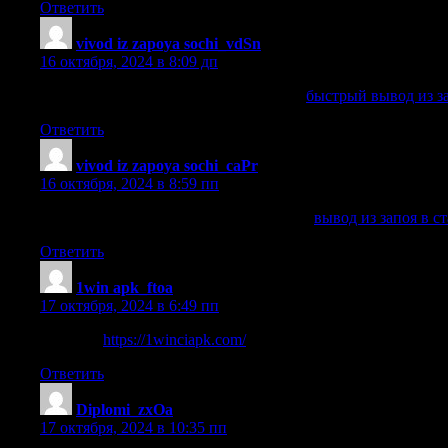
Ответить
vivod iz zapoya sochi_vdSn
:
16 октября, 2024 в 8:09 дп
быстрый вывод из запоя в стационаре
быстрый вывод из з
Ответить
vivod iz zapoya sochi_caPr
:
16 октября, 2024 в 8:59 пп
вывод из запоя в стационаре анонимно
вывод из запоя в 
Ответить
1win apk_ftoa
:
17 октября, 2024 в 6:49 пп
apk 1win
https://1winciapk.com/
.
Ответить
Diplomi_zxOa
:
17 октября, 2024 в 10:35 пп