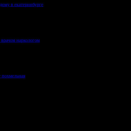
 дому в екатеринбурге
.
я врачом наркологом
.
у похмельная
.