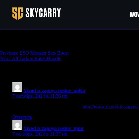
WOW
MapleStory Meso
Навигация
Previous:
ESO Monster Sets Boost
Next:
All Tarkov Raids Bundle
по
записям
355 thoughts on “
MapleStory Meso
”
Vivod iz zapoya rostov_uoKa
:
7 октября, 2024 в 11:36 пп
вывод из запоя ростов и область
http://www.vyvod-iz-zapoya
Ответить
Vivod iz zapoya rostov_tpmr
:
7 октября, 2024 в 11:37 пп