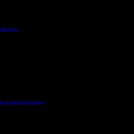
dar16.ru/
.
ны на дому краснодар
.