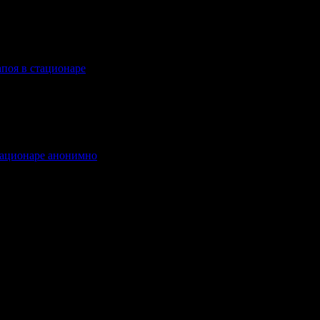
апоя в стационаре
.
стационаре анонимно
.