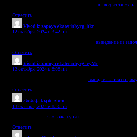
вывод из запоя на дому в екатеринбурге
вывод из запоя на
Ответить
Vivod iz zapoya ekaterinbyrg_ltkt
:
12 октября, 2024 в 3:42 пп
выведение из запоя врачом наркологом
выведение из запо
Ответить
Vivod iz zapoya ekaterinbyrg_yyMr
:
13 октября, 2024 в 8:08 пп
вывод из запоя на дому похмельная
вывод из запоя на дом
Ответить
ekokoja kypit_zbmt
:
13 октября, 2024 в 8:56 пп
эко кожа купить
эко кожа купить
.
Ответить