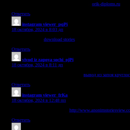
купить диплом петербург образованиях
orik-diploms.ru
.
Ответить
instagram viewer_pqPi
:
18 октября, 2024 в 8:03 дп
download stories
download stories
.
Ответить
vivod iz zapoya sochi_ojPi
:
18 октября, 2024 в 8:11 дп
вывод из запоя круглосуточно сочи
вывод из запоя кругло
Ответить
instagram viewer_frKa
:
18 октября, 2024 в 12:48 пп
instagram online stories viewer
http://www.anonimstoriesview.
Ответить