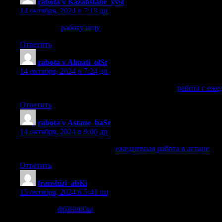
rabota v Kazahstane_yvsl
:
14 октября, 2024 в 7:13 дп
работу ищу
работу ищу
.
Ответить
rabota v Almati_olSr
:
14 октября, 2024 в 7:24 дп
работа с ежедневной оплатой алматы сегодня
работа с еже
Ответить
rabota v Astane_baSr
:
14 октября, 2024 в 9:00 дп
ежедневная работа в астане
ежедневная работа в астане
.
Ответить
franshizi_abKi
:
15 октября, 2024 в 5:41 пп
франшизы
франшизы
.