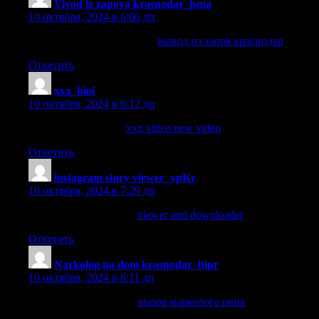
Vivod iz zapoya krasnodar_lsma
:
10 октября, 2024 в 6:06 дп
вывод из запоя краснодар
вывод из запоя краснодар
.
Ответить
xxx_hioi
:
10 октября, 2024 в 6:12 дп
xxx video new video
xxx video new video
.
Ответить
instagram story viewer_vpKr
:
10 октября, 2024 в 7:29 дп
viewer and downloader
viewer and downloader
.
Ответить
Narkolog na dom krasnodar_bipr
:
10 октября, 2024 в 8:11 дп
вызов нарколога цена
вызов нарколога цена
.