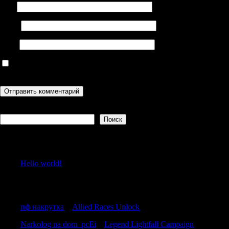
Имя
Email
Сайт
Сохранить моё имя, email и адрес сайта в этом браузере для
последующих моих комментариев.
Поиск
Поиск
Recent Posts
Hello world!
Recent Comments
пф накрутка
к
Allied Races Unlock
Narkolog na dom_pcEi
к
Legend Lightfall Campaign