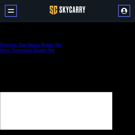
Magria Hunter Pet
Навигация
Previous:
Ban’thalos Hunter Pet
Next:
Terrorpene Hunter Pet
по
записям
Добавить комментарий
Ваш адрес email не будет опубликован.
Обязательные поля
помечены
*
Комментарий
*