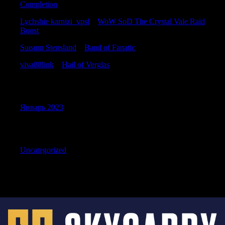
Completion
Lychshie karnizi_vpsl
к
WoW SoD The Crystal Vale Raid
Boost
Sueann Stensland
к
Band of Fanatic
viva88link
к
Hail of Verglas
Archives
Январь 2023
Categories
Uncategorized