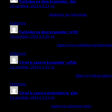
Narkolog na dom krasnodar_sfpr
:
10 октября, 2024 в 8:23 дп
нарколог на дом цены
нарколог на дом цены
.
Ответить
Narkolog na dom krasnodar_ecMr
:
10 октября, 2024 в 8:26 дп
нарколог на дом анонимно
https://www.narkolog-na-dom-kra
Ответить
Vivod iz zapoya krasnodar_wlMn
:
12 октября, 2024 в 1:29 дп
алкоголизм вывод из запоя краснодар
https://vyvod-iz-zapoy
Ответить
Vivod iz zapoya ekaterinbyrg_gjkt
:
12 октября, 2024 в 3:53 пп
вывод из запоя на дому
вывод из запоя на дому
.