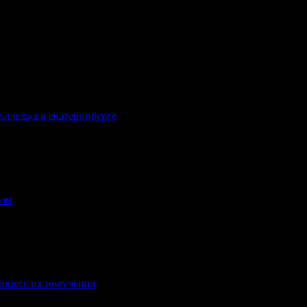
олледжа в екатеринбурге
.
лом
.
роцесс их получения