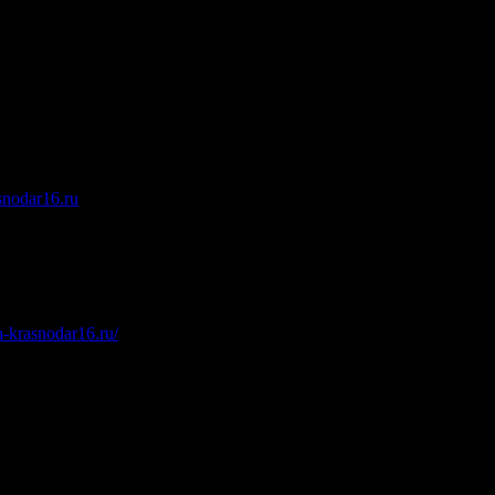
snodar16.ru
.
a-krasnodar16.ru/
.