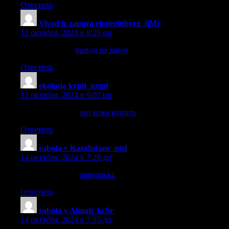
Ответить
Vivod iz zapoya ekaterinbyrg_ijMr
:
13 октября, 2024 в 8:20 пп
вывод из запоя
вывод из запоя
.
Ответить
ekokoja kypit_nxmt
:
13 октября, 2024 в 9:07 пп
эко кожа купить
эко кожа купить
.
Ответить
rabota v Kazahstane_ntsl
:
14 октября, 2024 в 7:26 дп
вакансия работа
umicum.kz
.
Ответить
rabota v Almati_kcSr
:
14 октября, 2024 в 7:35 дп