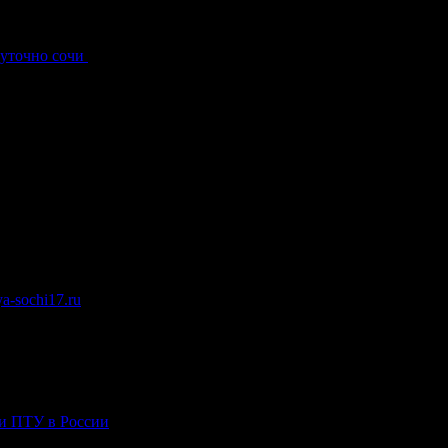
суточно сочи
.
a-sochi17.ru
.
ли ПТУ в России