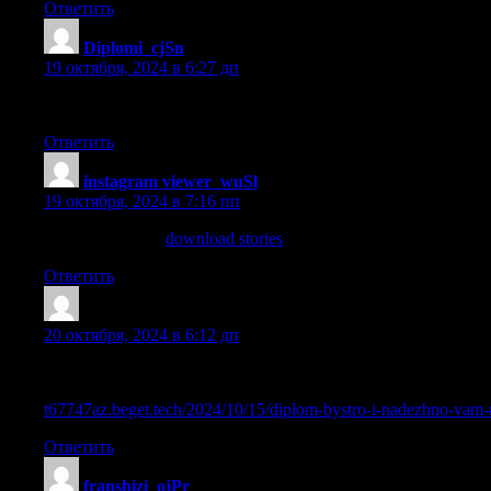
Ответить
Diplomi_cjSn
:
19 октября, 2024 в 6:27 дп
купить диплом дешево [url=https://landik-diploms.ru/]купить
Ответить
instagram viewer_wuSl
:
19 октября, 2024 в 7:16 пп
download stories
download stories
.
Ответить
Sazrcjm
:
20 октября, 2024 в 6:12 дп
Диплом вуза купить официально с упрощенным обучением
t67747az.beget.tech/2024/10/15/diplom-bystro-i-nadezhno-vam-n
Ответить
franshizi_ojPr
: