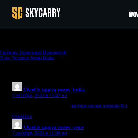
WOW
Leyfeather Hippogryph
Навигация
Previous:
Flameward Hippogryph
Next:
Volcanic Stone Drake
по
записям
366 thoughts on “
Leyfeather Hippogryph
”
Vivod iz zapoya rostov_bnKa
:
7 октября, 2024 в 11:47 пп
частная скорая помощь №1
частная скорая помощь №1
.
Ответить
Vivod iz zapoya rostov_yrmr
:
7 октября, 2024 в 11:48 пп