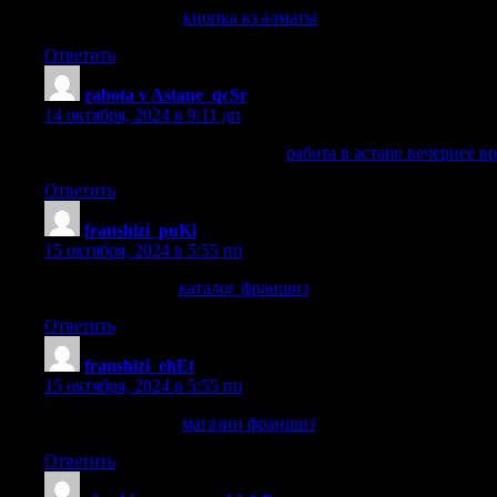
кнопка кз алматы
кнопка кз алматы
.
Ответить
rabota v Astane_qcSr
:
14 октября, 2024 в 9:11 дп
работа в астане вечернее время
работа в астане вечернее в
Ответить
franshizi_puKi
:
15 октября, 2024 в 5:55 пп
каталог франшиз
каталог франшиз
.
Ответить
franshizi_ehEt
:
15 октября, 2024 в 5:55 пп
магазин франшиз
магазин франшиз
.
Ответить