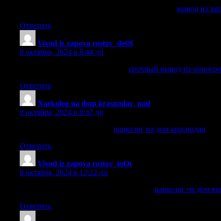
вывод из запоя круглосуточно ростов на дону
вывод из зап
Ответить
Vivod iz zapoya rostov_deOl
:
8 октября, 2024 в 8:44 дп
срочный вывод из запоя ростов
срочный вывод из запоя р
Ответить
Narkolog na dom krasnodar_uasl
:
8 октября, 2024 в 8:47 дп
нарколог на дом краснодар
нарколог на дом краснодар
.
Ответить
Vivod iz zapoya rostov_inOt
:
8 октября, 2024 в 12:22 пп
нарколог на дом вывод из запоя ростов
нарколог на дом вы
Ответить