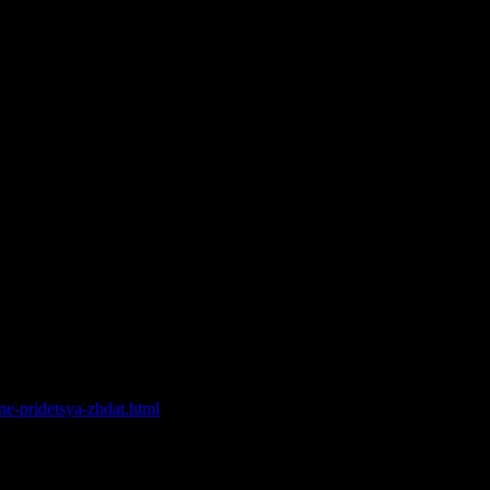
 диплом дешево[/url] .
 в Москве
e-pridetsya-zhdat.html