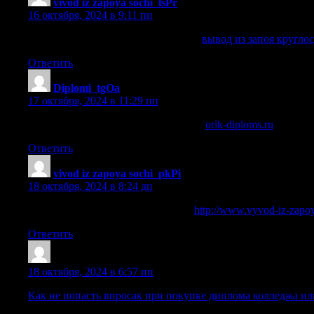
vivod iz zapoya sochi_lsPr
:
16 октября, 2024 в 9:11 пп
вывод из запоя круглосуточно сочи
вывод из запоя кругло
Ответить
Diplomi_tgOa
:
17 октября, 2024 в 11:29 пп
можно ли купить аттестат за 9 класс
orik-diploms.ru
.
Ответить
vivod iz zapoya sochi_pkPi
:
18 октября, 2024 в 8:24 дп
стационарное выведение из запоя
http://www.vyvod-iz-zapoy
Ответить
Cazrrbt
:
18 октября, 2024 в 6:57 пп
Как не попасть впросак при покупке диплома колледжа и