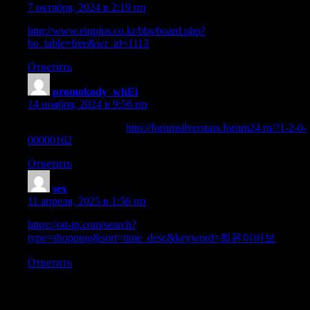
7 октября, 2024 в 2:19 пп
http://www.einplus.co.kr/bbs/board.php?
bo_table=free&wr_id=1113
Ответить
promokody_whEi
:
14 ноября, 2024 в 9:56 пп
Продамус промокод
http://forumsilverstars.forum24.ru/?1-2-0-
00000162
.
Ответить
sex
:
11 апреля, 2025 в 1:56 пп
https://ott-ip.com/search?
type=shopping&sort=time_desc&keyword=희윤이바보
Ответить
Добавить комментарий