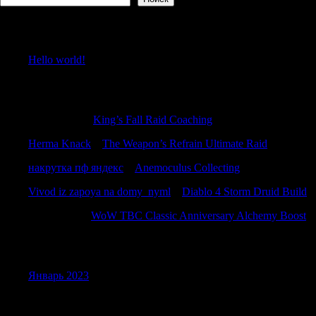
Recent Posts
Hello world!
Recent Comments
RobertKnift
к
King’s Fall Raid Coaching
Herma Knack
к
The Weapon’s Refrain Ultimate Raid
накрутка пф яндекс
к
Anemoculus Collecting
Vivod iz zapoya na domy_nyml
к
Diablo 4 Storm Druid Build
DarrenZem
к
WoW TBC Classic Anniversary Alchemy Boost
Archives
Январь 2023
Categories