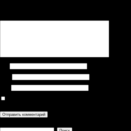
Ваш адрес email не будет опубликован.
Обязательные поля
помечены
*
Комментарий
*
Имя
Email
Сайт
Сохранить моё имя, email и адрес сайта в этом браузере для
последующих моих комментариев.
Поиск
Поиск