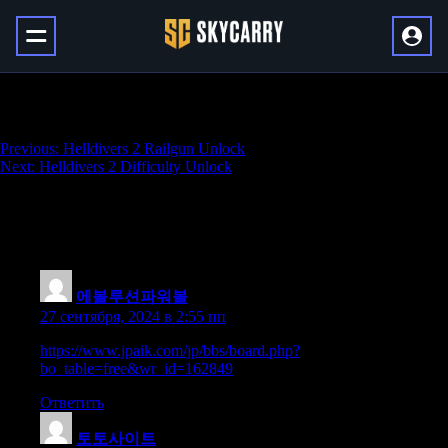
Legion Raid: Extreme Valtan
Навигация
Previous:
Helldivers 2 Railgun Unlock
Next:
Helldivers 2 Difficulty Unlock
по
записям
4 thoughts on “
Legion Raid: Extreme
Valtan
”
에볼루션파워볼
:
27 сентября, 2024 в 2:55 пп
https://www.jpaik.com/jp/bbs/board.php?
bo_table=free&wr_id=162849
Ответить
토토사이트
: