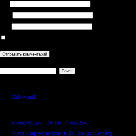
Имя
Email
Сайт
Сохранить моё имя, email и адрес сайта в этом браузере для
последующих моих комментариев.
Поиск
Поиск
Recent Posts
Hello world!
Recent Comments
Chester Canpos
к
Division Rivals Boost
Vivod iz zapoya na domy_iwEr
к
Paragon Leveling