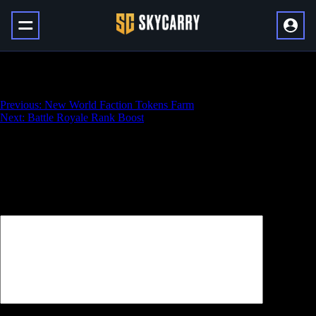
Legends Unlocking
Навигация
Previous:
New World Faction Tokens Farm
Next:
Battle Royale Rank Boost
по
записям
Добавить комментарий
Ваш адрес email не будет опубликован.
Обязательные поля
помечены
*
Комментарий
*