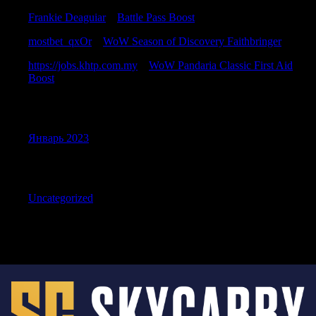
Frankie Deaguiar
к
Battle Pass Boost
mostbet_qxOr
к
WoW Season of Discovery Faithbringer
https://jobs.khtp.com.my
к
WoW Pandaria Classic First Aid
Boost
Archives
Январь 2023
Categories
Uncategorized