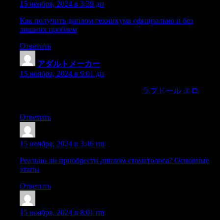
15 ноября, 2024 в 3:39 дп
Как получить диплом техникума официально и без
лишних проблем
Ответить
アダルトメーカー
:
15 ноября, 2024 в 9:01 дп
The combination of impeccable quality,
ラブドール エロ
and a
smooth purchasing process makes JP-Dolls a premier option.
Ответить
Mazrlic
:
15 ноября, 2024 в 3:46 пп
Реально ли приобрести диплом стоматолога? Основные
этапы
Ответить
Sazrwjr
:
15 ноября, 2024 в 8:01 пп