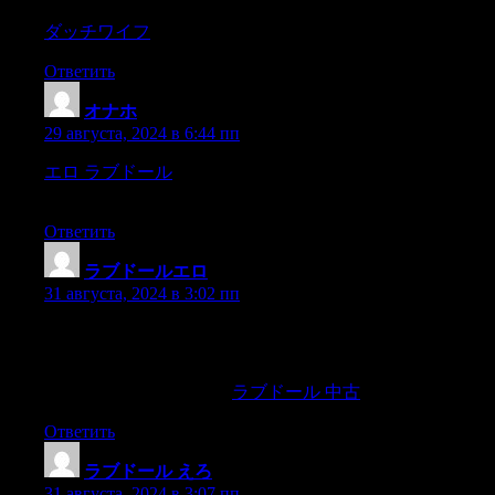
stance—and dumping some of their anger on you in the process.
ダッチワイフ
They may alter reality.
Ответить
オナホ
:
29 августа, 2024 в 6:44 пп
エロ ラブドール
and fear.The gaslighter can then exploit their
victims at will,
Ответить
ラブドールエロ
:
31 августа, 2024 в 3:02 пп
Canadian researchers conducted the first investigation of
adolescent sexual debut,not just focused on age at first
intercourse but rather on most teens’ years-long climb up the
ladder of sexual escalation.
ラブドール 中古
Ответить
ラブドール えろ
:
31 августа, 2024 в 3:07 пп