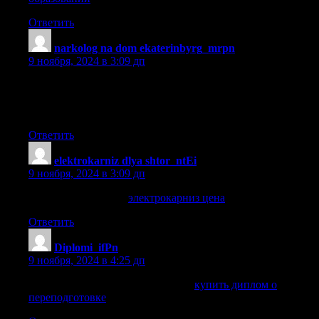
Ответить
narkolog na dom ekaterinbyrg_mrpn
:
9 ноября, 2024 в 3:09 дп
вызов нарколога на дом екатеринбург круглосуточно
[url=http://narkolog-na-dom-ekaterinburg12.ru]вызов
нарколога на дом екатеринбург круглосуточно [/url] .
Ответить
elektrokarniz dlya shtor_ntEi
:
9 ноября, 2024 в 3:09 дп
электрокарниз цена
электрокарниз цена
.
Ответить
Diplomi_ifPn
:
9 ноября, 2024 в 4:25 дп
купить диплом о переподготовке
купить диплом о
переподготовке
.