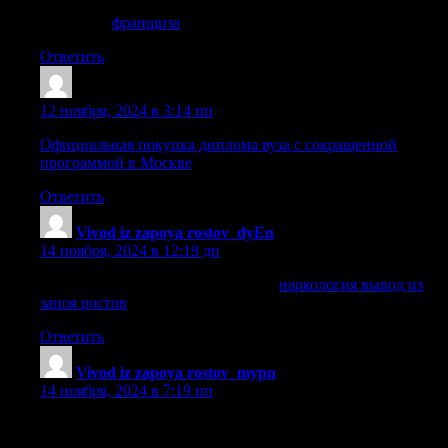
франщиза
франщиза
.
Ответить
Williamsmant
:
12 ноября, 2024 в 3:14 пп
Официальная покупка диплома вуза с сокращенной
программой в Москве
Ответить
Vivod iz zapoya rostov_dyEn
:
14 ноября, 2024 в 12:19 дп
наркология вывод из запоя ростов
наркология вывод из
запоя ростов
.
Ответить
Vivod iz zapoya rostov_mypn
:
14 ноября, 2024 в 7:19 пп
вывод из запоя ростов-на-дону
[url=https://www.honey.ukrbb.net/viewtopic.php?