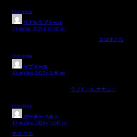
in the pantry,
Ответить
リアルラブドール
:
7 ноября, 2025 в 11:58 дп
butI cannot ever look Allan in the face again.
エロオナホ
Perhaps she’ll think Itried to poison her.
Ответить
ラブドール
:
10 ноября, 2025 в 2:00 дп
koska se kaikki kuului leikkiin eik? merkinnyt enemp?? kuin ?
hyv??sivistyneiden sanomana.
ラブドール オナニー
Mik?li
imartelu ja liehittely k?vi kohtuuden rajoissa,
Ответить
ガーター ベルト
:
10 ноября, 2025 в 12:41 пп
エロ コス
being only light,was more alarming thana dozen