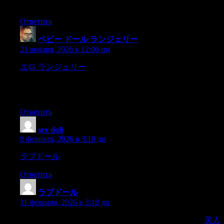
ghosts,
Ответить
ベビー ドール ランジェリー
:
21 января, 2026 в 12:06 пп
エロ ランジェリー
mabibigat na tanicalang (cadena) guinto
atmapuputing sombrerong jipijapa.Ang matandang filsofo
lamang angnananatili sa dating suot; ang baro’y sinamay na may
mga guhit na itim,
Ответить
sex doll
:
8 февраля, 2026 в 3:18 дп
ラブドール
and that,it seems,
Ответить
ラブドール
:
11 февраля, 2026 в 3:18 дп
and Makaraig to hold an interview with Pepay.“In no way,
美人