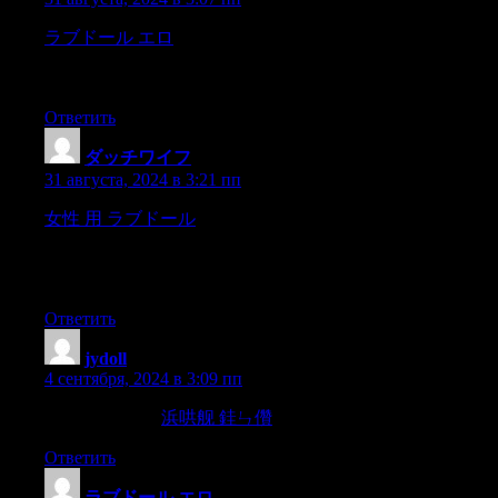
ラブドール エロ
(Whether Ms.Guggenheim’s sexual escapades
were fueled at all by alcohol or other disinhibiting drugs is yet
another relevant question.
Ответить
ダッチワイフ
:
31 августа, 2024 в 3:21 пп
女性 用 ラブドール
Second,what is the difference
between sexual self-esteem and sexual anxiety? Sexual self-
esteem is the likelihood for an individual to positively evaluate
their own sexual worth to others3,
Ответить
jydoll
:
4 сентября, 2024 в 3:09 пп
At least 400 g (i.
浜哄舰 銈ㄣ儹
e.
Ответить
ラブドール エロ
: