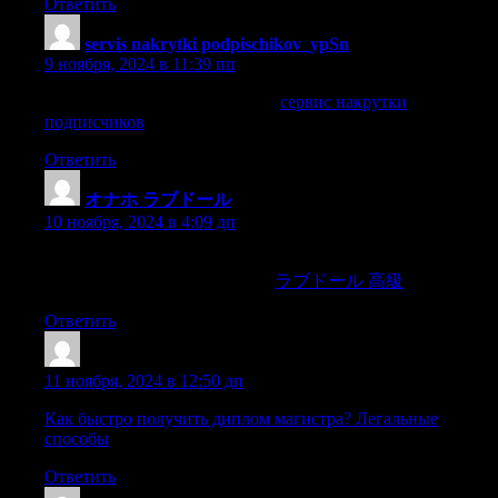
Ответить
servis nakrytki podpischikov_ypSn
:
9 ноября, 2024 в 11:39 пп
сервис накрутки подписчиков
сервис накрутки
подписчиков
.
Ответить
オナホ ラブドール
:
10 ноября, 2024 в 4:09 дп
But since Singapore is mostly Chinese,spices figure less heavily
into the cuisine than in Malaysia.
ラブドール 高級
Ответить
Lazrljj
:
11 ноября, 2024 в 12:50 дп
Как быстро получить диплом магистра? Легальные
способы
Ответить