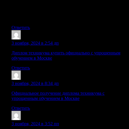
вывод из запоя в стационаре самара [url=https://vyvod-iz-
zapoya-v-stacionare-samara16.ru/]вывод из запоя в
стационаре самара[/url] .
Ответить
Sazrjsz
:
3 ноября, 2024 в 2:54 дп
Диплом техникума купить официально с упрощенным
обучением в Москве
Ответить
Dnrtnzt
:
3 ноября, 2024 в 8:34 дп
Официальное получение диплома техникума с
упрощенным обучением в Москве
Ответить
Sazrgdt
:
3 ноября, 2024 в 3:52 пп