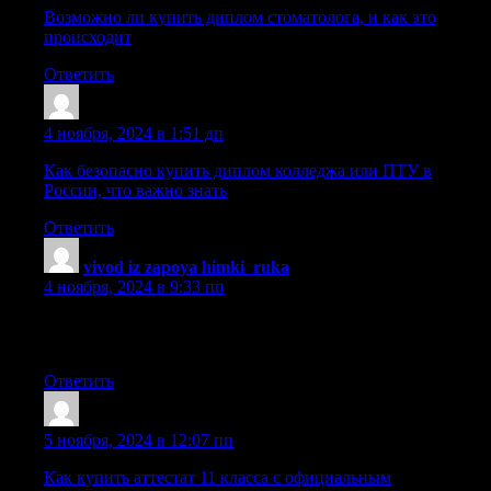
Возможно ли купить диплом стоматолога, и как это
происходит
Ответить
Oariorxds
:
4 ноября, 2024 в 1:51 дп
Как безопасно купить диплом колледжа или ПТУ в
России, что важно знать
Ответить
vivod iz zapoya himki_ruka
:
4 ноября, 2024 в 9:33 пп
медикаментозный вывод из запоя химки [url=www.vyvod-
iz-zapoya-himki13.ru]www.vyvod-iz-zapoya-himki13.ru[/url] .
Ответить
Dnrtixz
:
5 ноября, 2024 в 12:07 пп
Как купить аттестат 11 класса с официальным