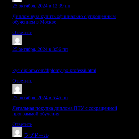
Sazrfuu
:
25 октября, 2024 в 12:39 пп
Диплом вуза купить официально с упрощенным
обучением в Москве
Ответить
Cazrnhv
:
25 октября, 2024 в 3:56 пп
Р”РёРїР»РѕРјС‹ РїРѕ РїСЂРѕС„РµСЃСЃРёРё
kyc-diplom.com/diplomy-po-professii.html
Ответить
Oariorsct
:
25 октября, 2024 в 5:45 пп
Легальная покупка диплома ПТУ с сокращенной
программой обучения
Ответить
ラブドール
: