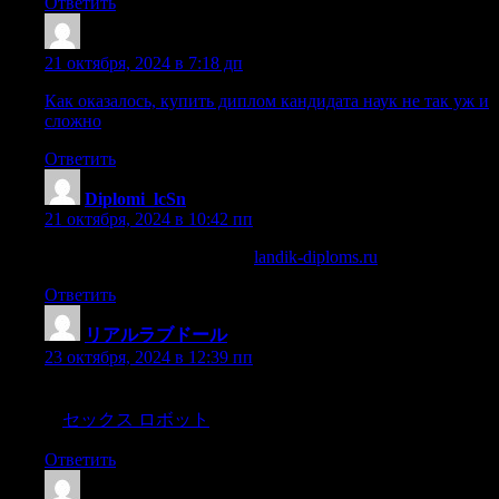
Ответить
Cazrdzd
:
21 октября, 2024 в 7:18 дп
Как оказалось, купить диплом кандидата наук не так уж и
сложно
Ответить
Diplomi_lcSn
:
21 октября, 2024 в 10:42 пп
диплом на заказ стоимость
landik-diploms.ru
.
Ответить
リアルラブドール
:
23 октября, 2024 в 12:39 пп
エラストマの感触を存分に楽しむことができるラブドー
ル
セックス ロボット
を販売している会社です。
Ответить