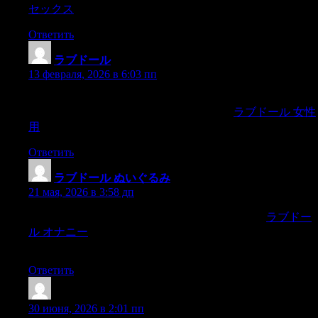
セックス
Ответить
ラブドール
:
13 февраля, 2026 в 6:03 пп
he poured too many drops into the glass.He threw themixture
onto the floor and asked for some more water.
ラブドール 女性
用
Ответить
ラブドール ぬいぐるみ
:
21 мая, 2026 в 3:58 дп
Sex dolls have journeyed from the fringes of taboo to
ラブドー
ル オナニー
mainstream acceptance, mirroring evolving
societal attitudes toward sexuality and companionship.
Ответить
Michaelalows
:
30 июня, 2026 в 2:01 пп