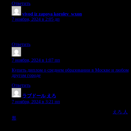
Ответить
vivod iz zapoya korolev_wxon
:
7 ноября, 2024 в 2:05 дп
вывод из запоя цены королев [url=vyvod-iz-zapoya-
korolev12.ru]вывод из запоя цены королев[/url] .
Ответить
Dnrtsos
:
7 ноября, 2024 в 1:07 пп
Купить диплом о среднем образовании в Москве и любом
другом городе
Ответить
ラブドール えろ
:
7 ноября, 2024 в 3:21 пп
on precisely the same designs throughout multiple distr
えろ 人
形
ibutors to find out where by you may get probably the most
for your cash.