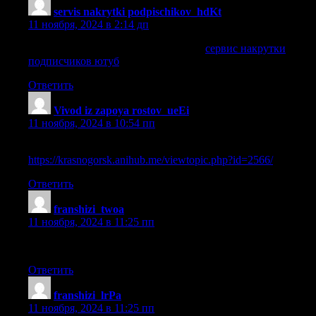
servis nakrytki podpischikov_hdKt
:
11 ноября, 2024 в 2:14 дп
сервис накрутки подписчиков ютуб
сервис накрутки
подписчиков ютуб
.
Ответить
Vivod iz zapoya rostov_ueEi
:
11 ноября, 2024 в 10:54 пп
анонимный вывод из запоя ростов
https://krasnogorsk.anihub.me/viewtopic.php?id=2566/
.
Ответить
franshizi_twoa
:
11 ноября, 2024 в 11:25 пп
ahfyibpf [url=http://www.franshizy18.ru]ahfyibpf[/url] .
Ответить
franshizi_lrPa
:
11 ноября, 2024 в 11:25 пп