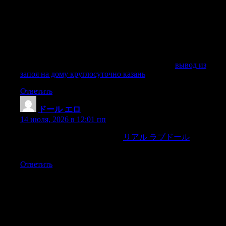
Наш центр оказывает помощь при запое на дому,
амбулаторно и в стационаре. Врач нарколог приезжает по
адресу, проводит осмотр, оценивает физическое и
психическое состояние пациента, подбирает препараты,
ставит капельницу, дает рекомендации после процедуры и
помогает выбрать дальнейшее лечение алкоголизма.
Получить дополнительную информацию —
вывод из
запоя на дому круглосуточно казань
Ответить
ドール エロ
:
14 июля, 2026 в 12:01 пп
T t t _—Ya dormiran las due?as.
リアル ラブドール
Llama con
el pomo del espada.
Ответить
Добавить комментарий
Ваш адрес email не будет опубликован.
Обязательные поля
помечены
*