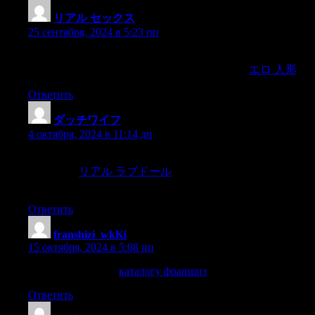
リアル セックス
:
25 сентября, 2024 в 5:23 пп
The best way to do this is to be indirect,as being direct
sometimes does not feel as sincere and believable.
エロ 人形
Ответить
ダッチワイフ
:
4 октября, 2024 в 11:14 дп
Ski resorts have long been a favorite destination for winter sports
enthusiasts.
リアル ラブドール
From the majestic mountain
ranges to the powdery snow,
Ответить
franshizi_wkKi
:
15 октября, 2024 в 5:08 пп
каталогу франшиз
каталогу франшиз
.
Ответить