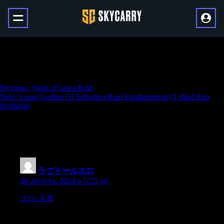
Learn Deep Stone Crypt Raid
Fundamentals (1 Raid Run Included)
Навигация
Previous:
Vault of Glass Raid
Next:
Learn Garden Of Salvation Raid Fundamentals (1 Raid Run
по
Included)
записям
93 thoughts on “
Learn Deep Stone Crypt
Raid Fundamentals (1 Raid Run Included)
”
ラブドールエロ
:
26 августа, 2024 в 5:25 дп
エロ 人形
transforming their journey into one marked by a
deeper sense of community and connection.5 Signs That It’s
Time to Walk Away From a Relationship A constant need for