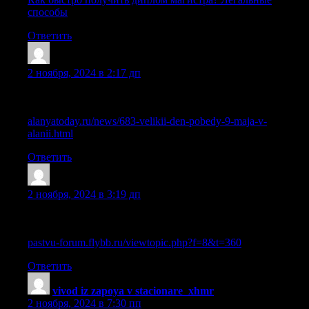
способы
Ответить
Lazrlvd
:
2 ноября, 2024 в 2:17 дп
Приобретение диплома ПТУ с сокращенной программой
обучения в Москве
alanyatoday.ru/news/683-velikii-den-pobedy-9-maja-v-
alanii.html
Ответить
Sazrysn
:
2 ноября, 2024 в 3:19 дп
Легальная покупка школьного аттестата с упрощенной
программой обучения
pastvu-forum.flybb.ru/viewtopic.php?f=8&t=360
Ответить
vivod iz zapoya v stacionare_xhmr
:
2 ноября, 2024 в 7:30 пп