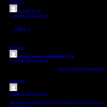
Ответить
ダッチワイフ
:
7 ноября, 2024 в 4:32 пп
comで提供されるドールの品質は、まさに卓越していま
す.
中国 えろ
各ドールは、最高品質の素材を使用して細部
にわたって精巧に作られており、非常にリアルな外観と
触感を実現しています.
Ответить
vivod iz zapoya ekaterinbyrg_ejOr
:
8 ноября, 2024 в 9:43 дп
вывод из запоя екатеринбург
вывод из запоя екатеринбург
.
Ответить
Dnrtihl
:
8 ноября, 2024 в 3:03 пп
Легальные способы покупки диплома о среднем полном
образовании