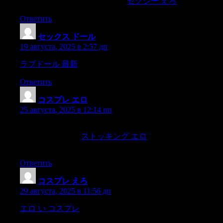
could bear to be takenat my word.
セクシー えろ
Ответить
セックス ドール
:
19 августа, 2025 в 2:57 дп
ラブドール 最新
Sept.3.
Ответить
コスプレ エロ
:
25 августа, 2025 в 12:14 пп
ang magpasimula ng pananalita’y hindi ang cahuluga’y
siyangnangunguna,
ストッキング エロ
at gayn ding hindi ang
cabuntutan ang cahulugan ngcahulihulihang magsaysay.
Ответить
コスプレ えろ
:
29 августа, 2025 в 11:56 дп
エロ い コスプレ
where the aspect of things rathertook her
fancy.It had a quieter look than any other place of the