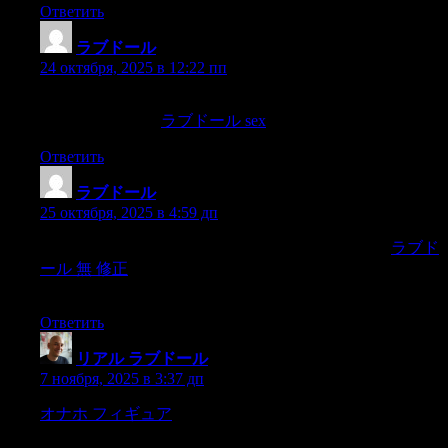
Ответить
ラブドール
:
24 октября, 2025 в 12:22 пп
and heasked me if I would do something for him,knowing of
course that Iwould.
ラブドール sex
Ответить
ラブドール
:
25 октября, 2025 в 4:59 дп
not only destructive to the peace of his generous patron,
ラブド
ール 無 修正
butalso to the prudential maxims he had adopted
on his first entrance intolife.
Ответить
リアル ラブドール
:
7 ноября, 2025 в 3:37 дп
オナホ フィギュア
that his bones mightbe picked,the simple-
witted steward all but shattered the crockeryhanging round him