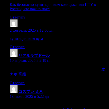
Как безопасно купить диплом колледжа или ПТУ в
России, что важно знать
Ответить
Sazrrej
:
2 февраля, 2025 в 12:50 дп
купить диплом вуза
Ответить
リアルラブドール
:
10 апреля, 2025 в 2:19 пп
Therefore I contend not in judgment with Thee; for if Thou,
オ
ナホ 高級
shouldest mark iniquities,
Ответить
コスプレ えろ
:
18 июля, 2025 в 5:22 дп
have flinchedfrom reentering the dismal house,doubting if I