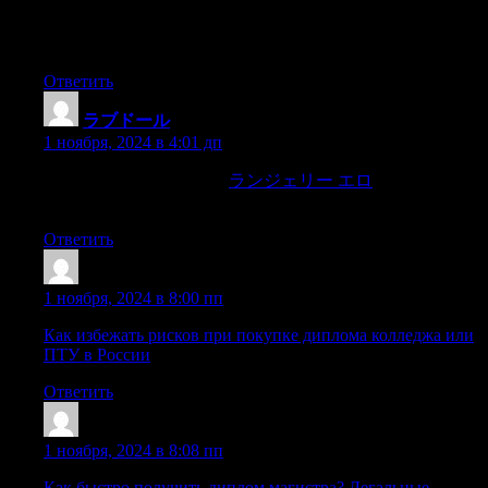
диплом купить с занесением в реестр москва
[url=https://server-diploms.ru/]server-diploms.ru[/url] .
Ответить
ラブドール
:
1 ноября, 2024 в 4:01 дп
as well as its Asian culture,
ランジェリー エロ
with lunar-
inspired decor,
Ответить
Oariorrwo
:
1 ноября, 2024 в 8:00 пп
Как избежать рисков при покупке диплома колледжа или
ПТУ в России
Ответить
Iariorgon
:
1 ноября, 2024 в 8:08 пп
Как быстро получить диплом магистра? Легальные