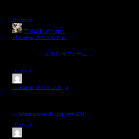
f=45&t=16678]https://www.honey.ukrbb.net/viewtopic.php?
f=45&t=16678[/url] .
Ответить
アダルト メーカー
:
14 ноября, 2024 в 8:28 пп
We’re all dealing with a lot of baggage when it comes to our
ideas of gender,
女性 用 ラブドール
sex and sexuality, but
what I’ve realised is that the best solution is, to quote Vaneet,
Ответить
Lazroix
:
15 ноября, 2024 в 12:22 дп
Как получить диплом техникума с упрощенным
обучением в Москве официально
scaleforum.ru/member.php?u=62004
Ответить
Sazrofk
: