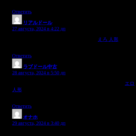
distraction.
Ответить
リアルドール
:
27 августа, 2024 в 4:22 дп
No. Sexual gratification is likely the number
えろ 人形
1
explanation that people obtain sex dolls.
Ответить
ラブドール中古
:
28 августа, 2024 в 5:50 дп
WM’s “Bimbo Doll” is officially out, Angel Kiss, SE Doll,
エロ
人形
and Irontech shared many new photos, and “cute” brands
(like Shedoll and Fudoll) released adorable Asian heads.
Ответить
オナホ
:
29 августа, 2024 в 3:40 дп
you can rest assured they are trying to move you from your