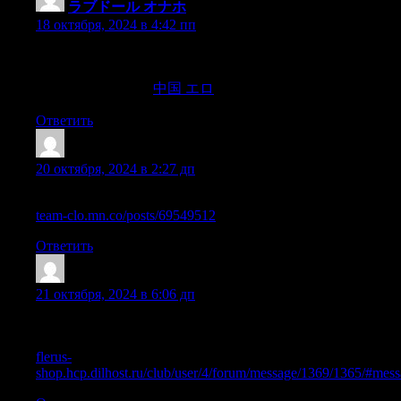
ラブドール オナホ
:
18 октября, 2024 в 4:42 пп
they really have no fair chance at helping their partner solve this
problem.There are many other ways to satisfy a physically
intimate relationship,
中国 エロ
Ответить
Sazrdjq
:
20 октября, 2024 в 2:27 дп
Как быстро и легально купить аттестат 11 класса в Москве
team-clo.mn.co/posts/69549512
Ответить
Trefmzw
:
21 октября, 2024 в 6:06 дп
Как официально приобрести аттестат 11 класса с
минимальными затратами времени
flerus-
shop.hcp.dilhost.ru/club/user/4/forum/message/1369/1365/#mes