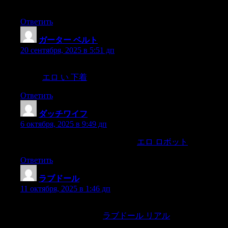
samedescription they had passed,
Ответить
ガーター ベルト
:
20 сентября, 2025 в 5:51 дп
s h free again,went back to the Symbols tooof beauty and of
power.
エロ い 下着
Ответить
ダッチワイフ
:
6 октября, 2025 в 9:49 дп
and at night,when I want to see him,
エロ ロボット
Ответить
ラブドール
:
11 октября, 2025 в 1:46 дп
esta noche de las onze adelante os espera,y abrira la puerta al
primer siluo que dieredes.
ラブドール リアル