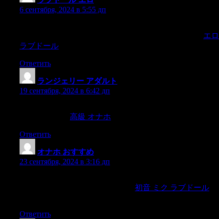
6 сентября, 2024 в 5:55 дп
A guide will also take you on the city’s sleek,modern tram to
visit a wine museum called Le Musée du Vin et du Négoce,
エロ
ラブドール
Ответить
ランジェリー アダルト
:
19 сентября, 2024 в 6:42 дп
Most importantly,you want to come across as supportive rather
than as nagging.
高級 オナホ
Ответить
オナホ おすすめ
:
23 сентября, 2024 в 3:16 дп
many young men who become involved with an older female
later suffer from significant problems,
初音 ミク ラブドール
including hyper-sexuality,
Ответить