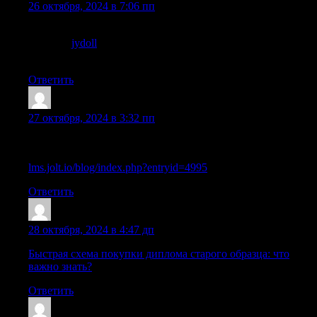
26 октября, 2024 в 7:06 пп
She agrees that «moving through the phases of the
menstrual
jydoll
cycle definitely does impact libido and PMS. In
terms of libido, during the ovulation phase,
Ответить
Mazrrug
:
27 октября, 2024 в 3:32 пп
Легальная покупка школьного аттестата с упрощенной
программой обучения
lms.jolt.io/blog/index.php?entryid=4995
Ответить
Iariordnd
:
28 октября, 2024 в 4:47 дп
Быстрая схема покупки диплома старого образца: что
важно знать?
Ответить
Sazrgpk
: