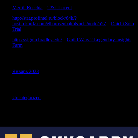
Merrill Recchia
к
T&L Lucent
http://stat.profintel.ru/block/64k/?
host=ekardz.com/elbarosenbalm&url=/node/557
к
Daichi Soto
Trial
https://signin.bradley.edu/
к
Guild Wars 2 Legendary Insights
Farm
Archives
Январь 2023
Categories
Uncategorized