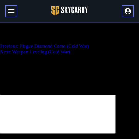
K/D Ratio Boost (Cold War)
Навигация
Previous:
Plague Diamond Camo (Cold War)
Next:
Weapon Leveling (Cold War)
по
записям
Добавить комментарий
Ваш адрес email не будет опубликован.
Обязательные поля
помечены
*
Комментарий
*