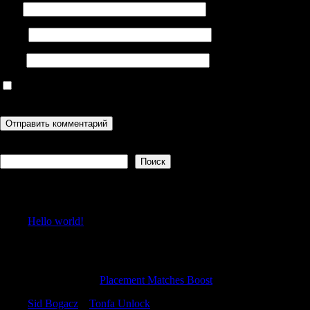
Имя
Email
Сайт
Сохранить моё имя, email и адрес сайта в этом браузере для
последующих моих комментариев.
Поиск
Поиск
Recent Posts
Hello world!
Recent Comments
ThomasGaish
к
Placement Matches Boost
Sid Bogacz
к
Tonfa Unlock