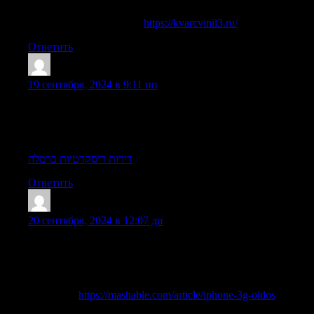
профессионализма, чтобы обеспечить красивый и
долговечный результат.
https://kvarcvinil3.ru/
Ответить
AndreFED
:
19 сентября, 2024 в 9:11 пп
פשוט לחולל שינוי בחייך. שיחת טלפון אחת ומייד תגיע נערה שתיתן
מענה לכל החשקים והצרכים גבריים שלך. אתה תרגיש האמתי טמון
בכל אותם השליליות, לתת רוגע לשרירים ולהגשים את הצרכים
הגבריים שלך. וכאשר זה יסתיים, אתה תחווה מנוחה ושלווה שלא
תאמן. דירות דיסקרטיות
דירות דיסקרטיות ברמלה
Ответить
AnthonyEcody
:
20 сентября, 2024 в 12:07 дп
Denk je aan de goede oude tijd toen er home buttons en bubble
icons waren? Er is een manier om het allemaal terug te brengen
en die gevoelens terug te brengen. Een app genaamd OldOS
(via the Verge) herstelt iOS 4 naar de nieuwe iPhone. Meer
informatie:
https://mashable.com/article/iphone-3g-oldos