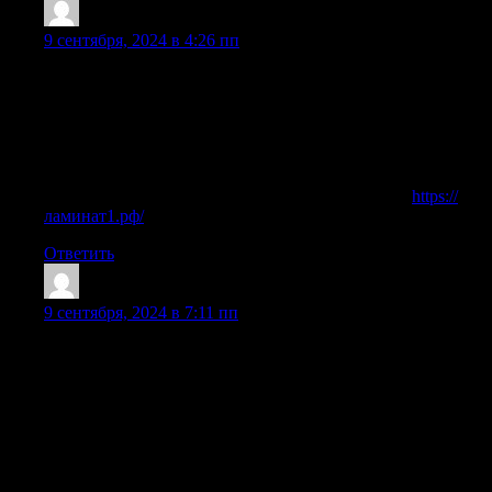
Gregoryloarf
:
9 сентября, 2024 в 4:26 пп
В магазине напольных покрытий представлены различные
виды напольных покрытий и выберите тот, который
соответствует вашим потребностям. Например, ламинат
подходит для помещений с высокой проходимостью,
кварцвиниловая плитка полностью водостойкая, подходит
для любых в том числе и влажный помещений, а ковровое
покрытие создаст уютную атмосферу в спальне.
https://
ламинат1.рф/
Ответить
Matthewdub
:
9 сентября, 2024 в 7:11 пп
Паркетная доска — это паркет из натурального дерева,
который используется для отделки пола. Он покрыт
износоустойчивым лаком или масло-воском с различными
видами обработки (браш, волна, фаска), что делает его
популярным выбором для создания уютной атмосферы в
доме. Паркетная доска может быть различных видов, от
классического дуба до экзотических пород дерева. Укладка
паркетных досок требует определенных навыков и