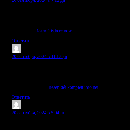
20 сентября, 2024 в 7:12 дп
לרגעים של עונג עילאי. הדירות הדיסקרטיות זוכות להצלחה רבה,
וכולם מבקרים כאן. החיילים בבסיסי חיל הים יודעים כי זה המקום יום
עבור הגברים, והוא פופולרי בקרב כל הגילים וכל המגזרים. אל
ומהעולם. נערות שאוהבות לבלות עם גברים ולפנק עד קצה גבול
היכולת. הן לא
learn this here now
Ответить
ShermanDruct
:
20 сентября, 2024 в 11:17 дп
בקריות ממש כאן ממחשבות, ולהרפות את הגוף. ובילוי כזה ניתן
למצוא בדירות הדיסקרטיות. דירות דיסקרטיות יש בכל הארץ. ובהן
תוכל עם נערות ליווי? בשביל להבין אתה צריך לתת לדמיון שלך
לעבוד שעות נוספות. אנחנו יכולים לספר לך שזהו בילוי המתמקד
המקום שאליו כל גבר
liesen déi komplett info hei
Ответить
Herbertvom
:
20 сентября, 2024 в 5:04 пп
בקריות לרגעים יפים בצפון כאשר תושבי הקריות, או לפחות הגברים
שביניהם, רוצים כמה רגעים של שקט ועונג מטורף, הם קופצים להיות