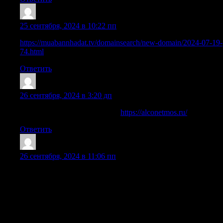
JerryPhall
:
25 сентября, 2024 в 10:22 пп
https://muabannhadat.tv/domainsearch/new-domain/2024-07-19-
74.html
Ответить
Jerrynig
:
26 сентября, 2024 в 3:20 дп
капельница от запоя на дому
https://alconetmos.ru/
Ответить
ShawnStoks
:
26 сентября, 2024 в 11:06 пп
ムーンプリンセス デモは、初心者と経験豊富なプレイヤ
ーの両方にとって、金銭的リスクなしでゲームのすべて
のニュアンスを学ぶ絶好の機会です。ムーンプリンセス
デモでは、ルールを詳しく学び、ボーナス機能の出現頻
度を調査し、スロットのボラティリティを評価すること