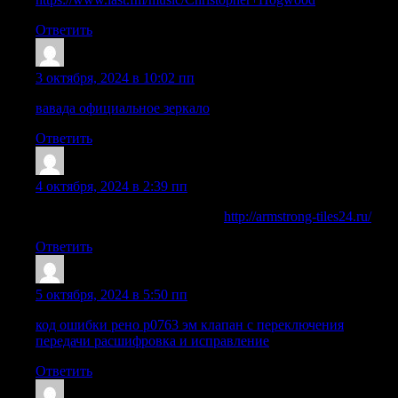
Ответить
Charlessor
:
3 октября, 2024 в 10:02 пп
вавада официальное зеркало
Ответить
Kennethzep
:
4 октября, 2024 в 2:39 пп
подвесной потолок армстронг
http://armstrong-tiles24.ru/
Ответить
Nelsonepimb
:
5 октября, 2024 в 5:50 пп
код ошибки рено p0763 эм клапан с переключения
передачи расшифровка и исправление
Ответить