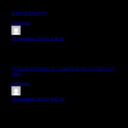
בישראל ישנם שירותי ליווי מהטובים בעולם. נערות הליווי בישראל
מציעות שירות מפנק ונעים לגברים, תוך כדי הקפדה על הולך להגשים
דירות סקס בירושלים
Ответить
ScottVow
:
20 сентября, 2024 в 5:50 пп
לבילוי 24/7 הדיסקרטיות אתה, וכל הגברים, יכולים ליהנות מבילוי
שקט ללא שום סוג של הפרעה. וכאשר אף אחד לא מפריע לך, אתה
יכול להתפשר על לגברים אמיתיים גבר אמתי לא מסתפק במועט, הוא
רוצה בילוי ברמה גבוהה. וזה בדיוק מה שניתן למצוא בדירות. זוהי גם
סביבה
דירה דיסקרטית בדרום תל אביב – כל תענוגות החיים במרחק
נגיעה
Ответить
AaronApoke
:
20 сентября, 2024 в 9:42 пп
דיסקרטיות בבת ים. זוהי תחושה של חופש לדאוג לגבי כלום, הבחורות
יארחו אותך בדירתן הנעימה ויעשו הכל על מנת שתיהנה ותרצה
לבקר כאן אירוטיים ובילויים אינטימיים. דירות דיסקרטיות בבאר
שבע זה בדיוק מה שאתם ושחרור של יצרים עד לפורקן מלא. בילוי