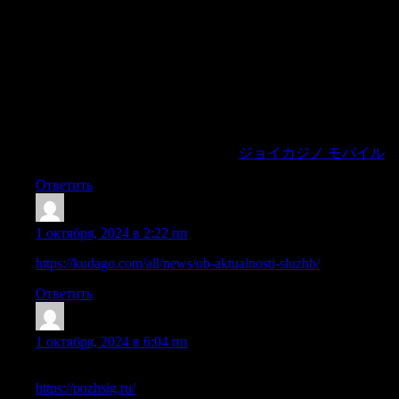
賞品が用意された定期的なトーナメントが、さらなるス
リルと大金獲得のチャンスを提供します。最新のガジェ
ットからエキゾチックな旅行、そして最新の自動車に至
るまでの豪華賞品が当たるテーマ別の宝くじが毎月開催
されます。ほとんどのトーナメントへの参加は、すべて
のアクティブプレイヤーに無料です。公式サイト
joycasino.comの「トーナメント」セクションをチェック
して、「ジョイカジノ」での素晴らしい勝利のチャンス
を逃さないようにしましょう。
ジョイカジノ モバイル
Ответить
MichaelFag
:
1 октября, 2024 в 2:22 пп
https://kudago.com/all/news/ob-aktualnosti-sluzhb/
Ответить
JeremyKag
:
1 октября, 2024 в 6:04 пп
московская область пожарная сигнализация
https://pozhsig.ru/