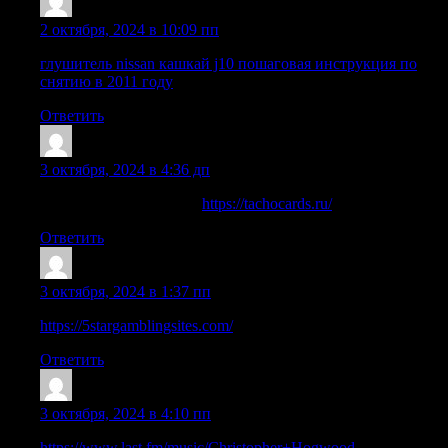
JustinMycle
:
2 октября, 2024 в 10:09 пп
глушитель nissan кашкай j10 пошаговая инструкция по
снятию в 2011 году
Ответить
Jamesgat
:
3 октября, 2024 в 4:36 дп
считыватель тахографа
https://tachocards.ru/
Ответить
LouisJoils
:
3 октября, 2024 в 1:37 пп
https://5stargamblingsites.com/
Ответить
RandyseelA
:
3 октября, 2024 в 4:10 пп
https://www.last.fm/music/Christopher+Hogwood