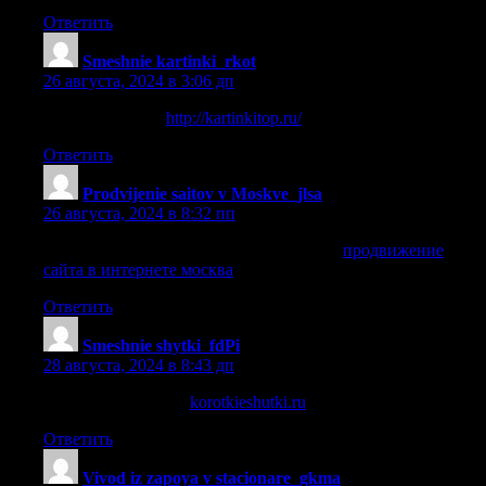
Ответить
Smeshnie kartinki_rkot
:
26 августа, 2024 в 3:06 дп
смешные фотки
http://kartinkitop.ru/
.
Ответить
Prodvijenie saitov v Moskve_jlsa
:
26 августа, 2024 в 8:32 пп
продвижение сайта в интернете москва
продвижение
сайта в интернете москва
.
Ответить
Smeshnie shytki_fdPi
:
28 августа, 2024 в 8:43 дп
прикольные шутки
korotkieshutki.ru
.
Ответить
Vivod iz zapoya v stacionare_gkma
: