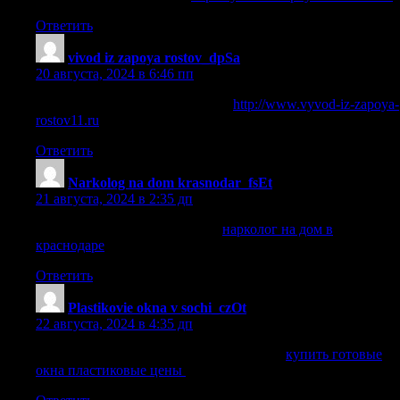
Ответить
vivod iz zapoya rostov_dpSa
:
20 августа, 2024 в 6:46 пп
срочный вывод из запоя ростов
http://www.vyvod-iz-zapoya-
rostov11.ru
.
Ответить
Narkolog na dom krasnodar_fsEt
:
21 августа, 2024 в 2:35 дп
нарколог на дом в краснодаре
нарколог на дом в
краснодаре
.
Ответить
Plastikovie okna v sochi_czOt
:
22 августа, 2024 в 4:35 дп
купить готовые окна пластиковые цены
купить готовые
окна пластиковые цены
.