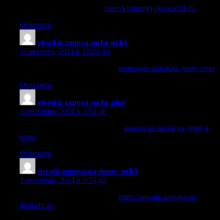
переезд квартиры минск
http://kvartirnyj-pereezd11.ru/
.
Ответить
vivod iz zapoya sochi_ovKi
:
31 августа, 2024 в 12:23 дп
вывод из запоя на дому сочи
вывод из запоя на дому сочи
.
Ответить
vivod iz zapoya sochi_phst
:
1 сентября, 2024 в 3:50 дп
вывод из запоя на дому в сочи
вывод из запоя на дому в
сочи
.
Ответить
snyatie zapoya na domy_nvKl
:
1 сентября, 2024 в 5:55 дп
капельница от запоя на дому
https://snyatie-zapoya-na-
domu11.ru
.