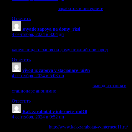
заработок в интернете
заработок в интернете
.
Ответить
snyatie zapoya na domy_rksl
:
4 сентября, 2024 в 3:04 дп
капельница от запоя на дому нижний новгород
капельница от запоя на дому нижний новгород
.
Ответить
vivod iz zapoya v stacionare_uiPn
:
4 сентября, 2024 в 5:03 пп
вывод из запоя в стационаре анонимно
вывод из запоя в
стационаре анонимно
.
Ответить
Kak zarabotat v internete_mdOl
:
4 сентября, 2024 в 9:52 пп
заработок в инете
http://www.kak-zarabotat-v-internete11.ru/
.