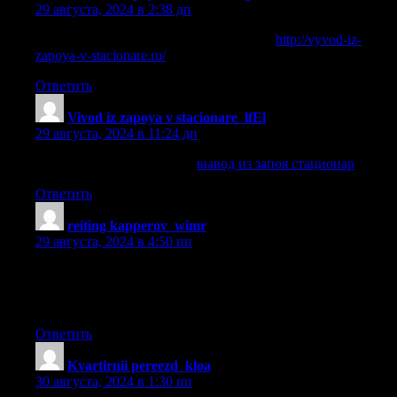
29 августа, 2024 в 2:38 дп
вывод из запоя в стационаре воронежа
http://vyvod-iz-
zapoya-v-stacionare.ru/
.
Ответить
Vivod iz zapoya v stacionare_lfEl
:
29 августа, 2024 в 11:24 дп
вывод из запоя стационар
вывод из запоя стационар
.
Ответить
reiting kapperov_wimr
:
29 августа, 2024 в 4:50 пп
лучшие капперы с бесплатными прогнозами
[url=www.rejting-kapperov13.ru]лучшие капперы с
бесплатными прогнозами[/url] .
Ответить
Kvartirnii pereezd_kloa
:
30 августа, 2024 в 1:30 пп