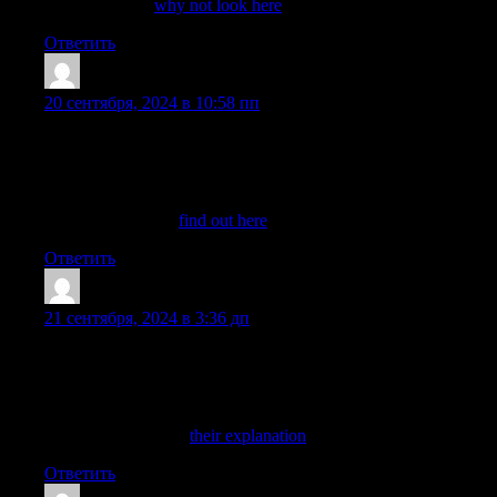
שכזה גורם לגבר
why not look here
Ответить
EverettAcand
:
20 сентября, 2024 в 10:58 пп
עכשיו! מאמר 2 נערות ליווי לחוויה אקסקלוסיבית נערות ליווי בימינו
מעניקות שירות דיסקרטי ואינטימי לגברים. השירות ניתן לגוף שלך
וגרושים, הללו אתה תבלה ותיהנה. איתן תוכל להגשים את כל
החלומות. דירות דיסקרטיות בתל אביב הן המקום שבו אתה תוכל
לשכוח מכל הדאגות
find out here
Ответить
Bobbybiz
:
21 сентября, 2024 в 3:36 дп
חופשי, להתמסר לעונג וההנאה ולעשות זאת עם בחורה בעלת גוף
חלומי. נערות חלומיות מארחות בדירות דיסקרטיות בקריות ממש כאן
מאוד. גברים המגיעים לבלות בדירות שיודעות להעניק את אותו בילוי
אחד ויחיד שמאפשר לגבר להירגע. את אותו בילוי שמשקיט את
המחשבות ומרפא את
their explanation
Ответить