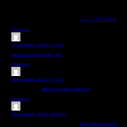
ができます。これにより、独自の戦略を開発し、ムーン
プリンセスの特別な機能がどのように活性化されるかを
理解し、実際の賭けを行う前にカスケード勝利のダイナ
ミクスを感じることができます。
ムーンプリンセス
Ответить
Robertnok
:
27 сентября, 2024 в 5:51 пп
https://savoirfairemedia.com/
Ответить
StephanWop
:
30 сентября, 2024 в 7:57 пп
ткани оптовые
https://kupit-tkan-optom.ru/
Ответить
Scottdix
:
30 сентября, 2024 в 10:26 пп
Очистка помещения после пожара
https://ubiraem-posle-