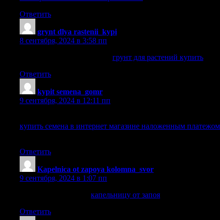
Ответить
grynt dlya rastenii_kypi
:
8 сентября, 2024 в 3:58 пп
грунт для растений купить
грунт для растений купить
.
Ответить
kypit semena_gomr
:
9 сентября, 2024 в 12:11 пп
купить семена в интернет магазине наложенным платежом
купить семена в интернет магазине наложенным платежом
.
Ответить
Kapelnica ot zapoya kolomna_svor
:
9 сентября, 2024 в 1:07 пп
капельницу от запоя
капельницу от запоя
.
Ответить