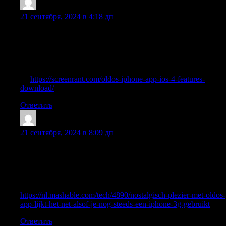
Martinchusy
:
21 сентября, 2024 в 4:18 дп
Thanks to the hard work of one 18-year-old developer, Apple
iPhone users can now install an app that takes them back to the
days of iOS 4. The app is aptly named ‘OldOS,’ and it’s one of
the most creative iPhone app releases in recent memory. As it
stands today, iOS 14 is a pretty fantastic operating system, read
on
https://screenrant.com/oldos-iphone-app-ios-4-features-
download/
Ответить
RobertLen
:
21 сентября, 2024 в 8:09 дп
Als je je afvraagt hoe het zit met de inkeping, die 10 jaar geleden
nog niet bestond toen iOS 4 op grote schaal werd gebruikt,
maak je dan geen zorgen: die is verborgen door een dikke
zwarte balk boven aan de app, waardoor de ervaring een stuk
echter wordt. Ontdek meer —
https://nl.mashable.com/tech/4890/nostalgisch-plezier-met-oldos-
app-lijkt-het-net-alsof-je-nog-steeds-een-iphone-3g-gebruikt
Ответить