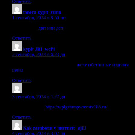
Ответить
fanera kypit_zzmn
:
1 сентября, 2024 в 8:50 пп
двп или дсп
двп или дсп
.
Ответить
kypit JBI_wcPl
:
2 сентября, 2024 в 6:23 дп
железобетонные изделия цены
железобетонные изделия
цены
.
Ответить
HerbertMom
:
3 сентября, 2024 в 1:27 дп
hi guys i say that
https://wplgsturapwmestv185.ru/
Ответить
Kak zarabotat v internete_ajEi
:
4 сентября, 2024 в 3:02 дп