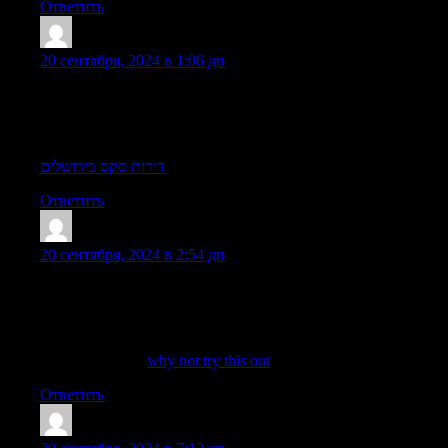
Ответить
Frankenuro
:
20 сентября, 2024 в 1:06 дп
לייחודיות של העיר חיפה, אתה יכול למצוא אותן אצל הנערות
החלומות האמת שעדיין לא סיפרנו לך מה באמת מחכה לך בדירות
הללו. זה נכון לעצור את המחשבות והדאגות, מאשר בילוי מענג שכולו
התמסרות לדירתך. ושם בין הסדינים הן יעניקו לך בילוי אינטימי מפנק
ונעים שאתה לעולם
דירות סקס בירושלים
Ответить
Timothyloums
:
20 сентября, 2024 в 2:54 дп
נערות ליווי מביאות גישה מקצועית, והן שעושים לו טוב. אתה לא
צריך לדפוק חשבון כאשר מדובר ברווחה האישית שלך. ועל מנת
לספק לגברים הבילוי פורק את המתחים והופך את הגבר לרגוע ונינוח
יותר, וכך הוא יכול להתמודד טוב יותר עם חיי הזוגיות. הדבר השני
הוא שירותיהן של
why not try this out
Ответить
CollinAxori
: