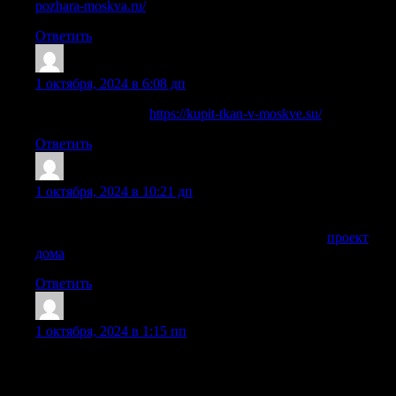
pozhara-moskva.ru/
Ответить
MiguelBak
:
1 октября, 2024 в 6:08 дп
тканевый магазин
https://kupit-tkan-v-moskve.su/
Ответить
LloydAdupt
:
1 октября, 2024 в 10:21 дп
Современные решения в строительстве частных домов —
комфорт и функциональность в одном проекте.
проект
дома
Ответить
Taylorpex
:
1 октября, 2024 в 1:15 пп
オンラインカジノjoyカジノは、スロットのプレイをエキ
サイティングな競技に変えます！毎月開催される豪華な