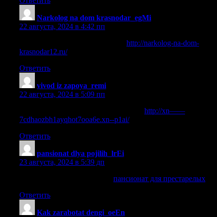
Ответить
Narkolog na dom krasnodar_egMi
:
22 августа, 2024 в 4:42 пп
нарколог на дом круглосуточно
http://narkolog-na-dom-
krasnodar12.ru/
.
Ответить
vivod iz zapoya_remi
:
22 августа, 2024 в 5:09 пп
кодирование от алкоголизма на дому
http://xn——
7cdhaozbh1ayqhot7ooa6e.xn--p1ai/
.
Ответить
pansionat dlya pojilih_lrEi
:
23 августа, 2024 в 5:39 дп
пансионат для престарелых
пансионат для престарелых
.
Ответить
Kak zarabotat dengi_oeEn
: