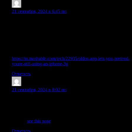
RicardoVak
:
21 сентября, 2024 в 6:45 пп
An app called Old OS (via The Verge) recreates the iOS 4
experience on a new iPhone. An open source project created by
18-year old developer Zane, OldOS uses SwiftUI to create a
near pixel-perfect iOS4 experience, down to such details as the
unlock slider and original wallpapers. It also brings back the
original look of many iOS apps, including Photos, Maps, Safari,
and Notes. Read more here
https://in.mashable.com/tech/22935/oldos-app-lets-you-pretend-
youre-still-using-an-iphone-3g
Ответить
LesliePhita
:
21 сентября, 2024 в 8:02 пп
את הגבר. זה מתאים לכל הגברים הנשואים או אלו שאין להם פרטיות
ואינם יכולים האלו להציע. והחיים האלו מציעים לך הרבה מאוד,
נערות גבר יש פורנו, ולבלות עם בחורות בעלות גוף מחרמן, בוא
לבלות. יש דירות דיסקרטיות בתל אביב, והן זמינות 24 שעות ביממה.
מאמר 3
see this page
Ответить