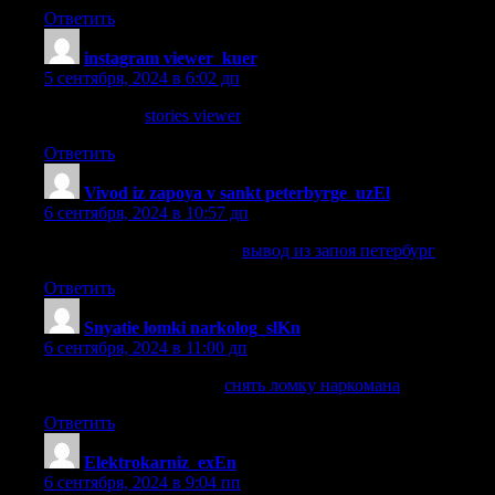
Ответить
instagram viewer_kuer
:
5 сентября, 2024 в 6:02 дп
stories viewer
stories viewer
.
Ответить
Vivod iz zapoya v sankt peterbyrge_uzEl
:
6 сентября, 2024 в 10:57 дп
вывод из запоя петербург
вывод из запоя петербург
.
Ответить
Snyatie lomki narkolog_slKn
:
6 сентября, 2024 в 11:00 дп
снять ломку наркомана
снять ломку наркомана
.
Ответить
Elektrokarniz_exEn
:
6 сентября, 2024 в 9:04 пп