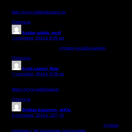
карниз с электроприводом двухрядный
http://www.elektrokarniz2.ru
.
Ответить
kazino onlain_mcel
:
7 сентября, 2024 в 9:49 пп
лучшие онлайн казино
лучшие онлайн казино
.
Ответить
kypit sajenci_lfma
:
7 сентября, 2024 в 9:58 пп
заказать саженцы почтой недорого без предоплаты
https://www.rodnoisad.ru
.
Ответить
Reiting kapperov_mjOa
:
8 сентября, 2024 в 3:07 дп
лучшие капперы с бесплатными прогнозами
лучшие
капперы с бесплатными прогнозами
.