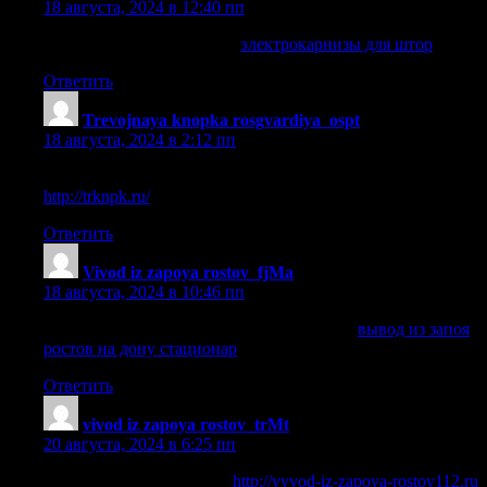
18 августа, 2024 в 12:40 пп
электрокарнизы для штор
электрокарнизы для штор
.
Ответить
Trevojnaya knopka rosgvardiya_ospt
:
18 августа, 2024 в 2:12 пп
тревожная кнопка для физических лиц росгвардия
http://trknpk.ru/
.
Ответить
Vivod iz zapoya rostov_fjMa
:
18 августа, 2024 в 10:46 пп
вывод из запоя ростов на дону стационар
вывод из запоя
ростов на дону стационар
.
Ответить
vivod iz zapoya rostov_trMt
:
20 августа, 2024 в 6:25 пп
вывод из запоя недорого
http://vyvod-iz-zapoya-rostov112.ru
.