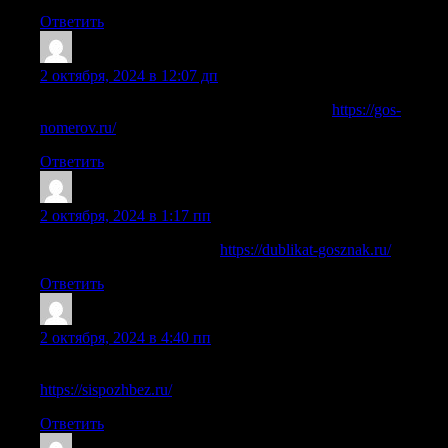
Ответить
Jeffreyhiele
:
2 октября, 2024 в 12:07 дп
дубликат номера автомобиля цена москва
https://gos-
nomerov.ru/
Ответить
StephenGLADY
:
2 октября, 2024 в 1:17 пп
изготовить новые номера
https://dublikat-gosznak.ru/
Ответить
CharlesAvoit
:
2 октября, 2024 в 4:40 пп
пожарная сигнализация установка обслуживание ремонт
https://sispozhbez.ru/
Ответить