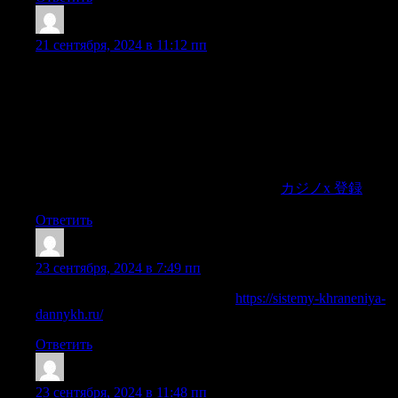
Williamcam
:
21 сентября, 2024 в 11:12 пп
オンラインカジノcasino-xの特長の一つは、登録が非常に
簡単であることです。プロセス全体は数分で完了しま
す。メールアドレスを入力し、パスワードを設定するだ
けで、日本で最も人気のあるオンラインカジノのメンバ
ーになれます！瞬時にカジノエックス 登録 が完了し、新
規プレイヤーはすぐにエキサイティングなゲームと感動
的な体験に飛び込むことができます。
カジノx 登録
Ответить
Earnestdal
:
23 сентября, 2024 в 7:49 пп
схд это серверное оборудование
https://sistemy-khraneniya-
dannykh.ru/
Ответить
Michaelvak
:
23 сентября, 2024 в 11:48 пп