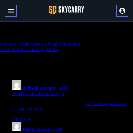
Jedi Knight Story Boost
Навигация
Previous:
Guild Wars 2 Living World Story
Next:
Sith Warrior Story Boost
по
записям
1 385 thoughts on “
Jedi Knight Story
Boost
”
indiiskii pasyans _gzSt
:
18 августа, 2024 в 4:53 дп
гадание индийский пасьянс онлайн
гадание индийский
пасьянс онлайн
.
Ответить
Elektrokarniz_eyOl
: