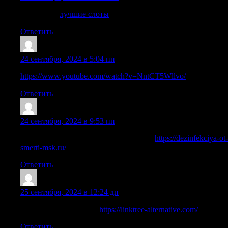
Прочитать
лучшие слоты
Ответить
Jameshog
:
24 сентября, 2024 в 5:04 пп
https://www.youtube.com/watch?v=NntCT5Wllvo/
Ответить
Scottrex
:
24 сентября, 2024 в 9:53 пп
Дезинфекция помещения после трупа
https://dezinfekciya-ot-
smerti-msk.ru/
Ответить
JamesMip
:
25 сентября, 2024 в 12:24 дп
best linktree alternatives
https://linktree-alternative.com/
Ответить