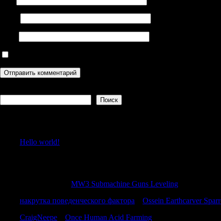
Email
Сайт
Сохранить моё имя, email и адрес сайта в этом браузере дл
Поиск
Поиск
Recent Posts
Hello world!
Recent Comments
ThomasGaish
к
MW3 Submachine Guns Leveling
накрутка поведенческого фактора
к
Ossein Earthcarver Spar
CraigNeepe
к
Once Human Acid Farming