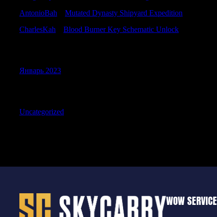
AntonioBah
к
Mutated Dynasty Shipyard Expedition
CharlesKah
к
Blood Burner Key Schematic Unlock
Archives
Январь 2023
Categories
Uncategorized
WOW SERVIC