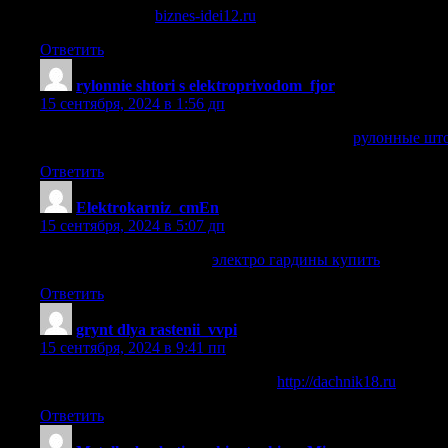
топ бизнес идей
biznes-idei12.ru
.
Ответить
rylonnie shtori s elektroprivodom_fjor
:
15 сентября, 2024 в 1:56 дп
рулонные шторы с электроприводом на окна
рулонные што
Ответить
Elektrokarniz_cmEn
:
15 сентября, 2024 в 5:07 дп
электро гардины купить
электро гардины купить
.
Ответить
grynt dlya rastenii_vvpi
:
15 сентября, 2024 в 9:41 пп
грунт для цветов купить доставка
http://dachnik18.ru
.
Ответить