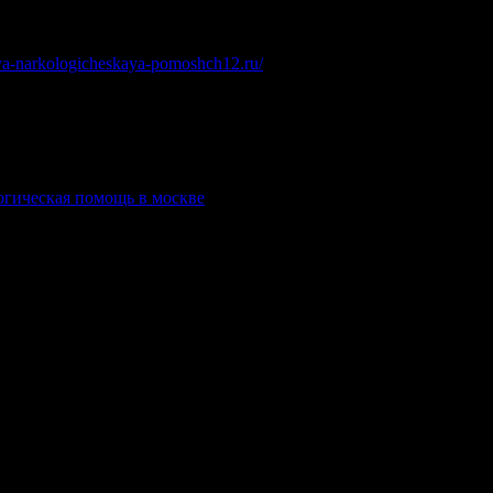
aya-narkologicheskaya-pomoshch12.ru/
.
огическая помощь в москве
.