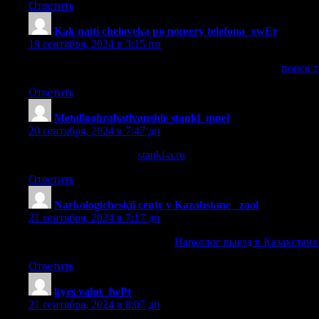
Ответить
Kak naiti cheloveka po nomery telefona_xwEr
:
19 сентября, 2024 в 3:15 пп
поиск телефона по номеру телефона через спутник
поиск т
Ответить
Metalloobrabativaushie stanki_mnei
:
20 сентября, 2024 в 7:47 дп
листогибочный пресс
stanki-a.ru
.
Ответить
Narkologicheskii centr v Kazahstane _zaol
:
21 сентября, 2024 в 7:17 дп
Нарколог выезд в Казахстане
Нарколог выезд в Казахстан
Ответить
kyrs valut_fwPt
:
21 сентября, 2024 в 8:07 дп