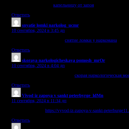
капельницу от запоя
капельницу от запоя
.
Ответить
snyatie lomki narkolog_ucmr
:
10 сентября, 2024 в 3:45 дп
снятие ломки у наркомана
снятие ломки у наркомана
.
Ответить
skoraya narkologicheskaya pomosh_mrOr
:
10 сентября, 2024 в 4:04 дп
скорая наркологическая москва
скорая наркологическая мо
Ответить
Vivod iz zapoya v sankt peterbyrge_ldMn
:
11 сентября, 2024 в 11:34 дп
истинный запой
https://vyvod-iz-zapoya-v-sankt-peterburge11.
Ответить