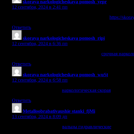
skoraya narkologicheskaya pomosh_yepr
:
12 сентября, 2024 в 2:41 пп
неотложная наркологическая помощь в москве
https://skor
Ответить
skoraya narkologicheskaya pomosh_ripi
:
12 сентября, 2024 в 6:36 пп
срочная наркологическая помощь в москве
срочная наркол
Ответить
skoraya narkologicheskaya pomosh_wuSt
:
12 сентября, 2024 в 6:58 пп
наркологическая скорая
наркологическая скорая
.
Ответить
Metalloobrabativaushie stanki_fjMi
:
13 сентября, 2024 в 8:09 дп
вальцы гидравлические
вальцы гидравлические
.