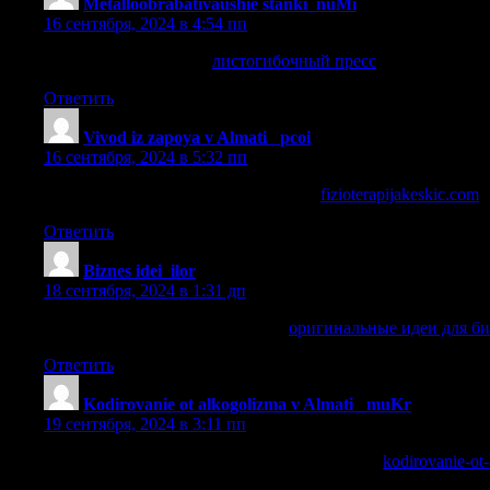
Metalloobrabativaushie stanki_nuMi
:
16 сентября, 2024 в 4:54 пп
листогибочный пресс
листогибочный пресс
.
Ответить
Vivod iz zapoya v Almati _pcoi
:
16 сентября, 2024 в 5:32 пп
Вывести из запоя на дому в Алматы
fizioterapijakeskic.com
.
Ответить
Biznes idei_ilor
:
18 сентября, 2024 в 1:31 дп
оригинальные идеи для бизнеса
оригинальные идеи для би
Ответить
Kodirovanie ot alkogolizma v Almati _muKr
:
19 сентября, 2024 в 3:11 пп
Кодирование от алкоголизма цена в Алматы
kodirovanie-ot