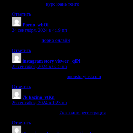
курс юань тенге
курс юань тенге
.
Ответить
Porno_wbOi
:
24 сентября, 2024 в 4:19 пп
порно онлайн
порно онлайн
.
Ответить
instagram story viewer _qlPl
:
25 сентября, 2024 в 6:15 пп
stories anonymously without
anonstoryinst.com
.
Ответить
7k kazino_vtKn
:
26 сентября, 2024 в 1:23 пп
7к казино регистрация
7к казино регистрация
.
Ответить