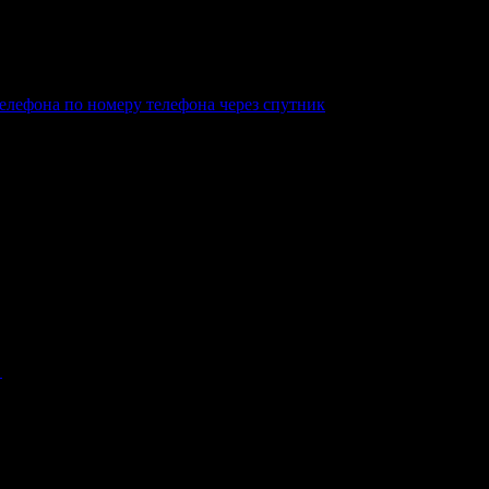
елефона по номеру телефона через спутник
.
е
.