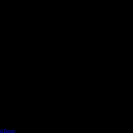
я последующих моих комментариев.
al Boost