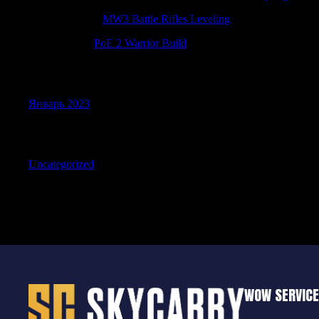
ThomasGaish
к
MW3 Battle Rifles Leveling
Jamesadaby
к
PoE 2 Warrior Build
Archives
Январь 2023
Categories
Uncategorized
WOW SERVIC