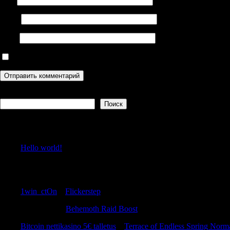
Email
Сайт
Сохранить моё имя, email и адрес сайта в этом браузере дл
Поиск
Поиск
Recent Posts
Hello world!
Recent Comments
1win_ctOn
к
Flickerstep
WilliamTus
к
Behemoth Raid Boost
Bitcoin nettikasino 5€ talletus
к
Terrace of Endless Spring Norm