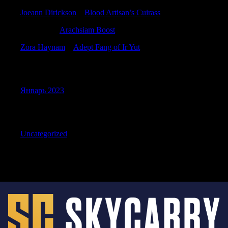
Joeann Dirickson
к
Blood Artisan’s Cuirass
Calebdon
к
Arachsiam Boost
Zora Haynam
к
Adept Fang of Ir Yut
Archives
Январь 2023
Categories
Uncategorized