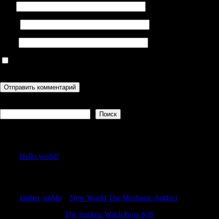
Имя
Email
Сайт
Сохранить моё имя, email и адрес сайта в этом браузере для
последующих моих комментариев.
Поиск
Поиск
Recent Posts
Hello world!
Recent Comments
lalabet_nbMn
к
New World The Mechanic Artifact
Jamesadaby
к
The Sunken Witch Boss Kill