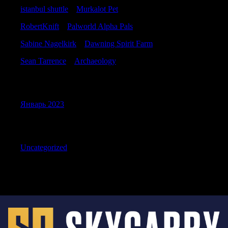
istanbul shuttle
к
Murkalot Pet
RobertKnift
к
Palworld Alpha Pals
Sabine Nagelkirk
к
Dawning Spirit Farm
Sean Tarrence
к
Archaeology
Archives
Январь 2023
Categories
Uncategorized