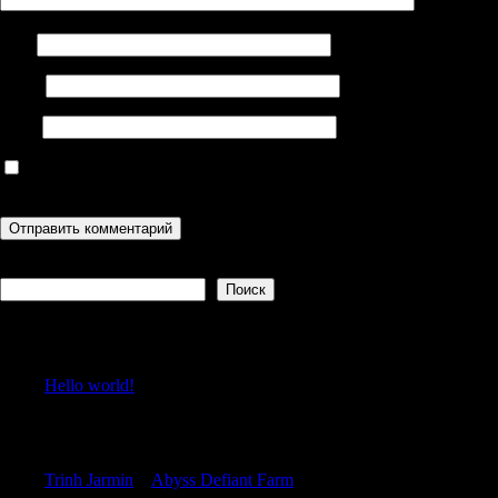
Имя
Email
Сайт
Сохранить моё имя, email и адрес сайта в этом браузере для
последующих моих комментариев.
Поиск
Поиск
Recent Posts
Hello world!
Recent Comments
Trinh Jarmin
к
Abyss Defiant Farm