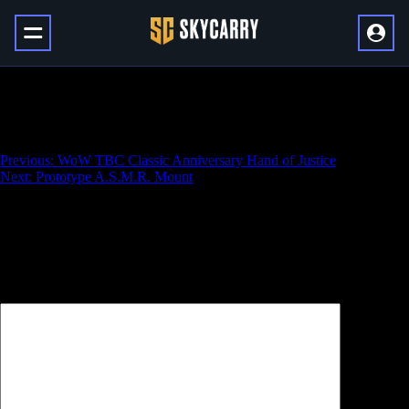
Glory of the Liberation of Undermine
Raider
Навигация
Previous:
WoW TBC Classic Anniversary Hand of Justice
Next:
Prototype A.S.M.R. Mount
по
записям
Добавить комментарий
Ваш адрес email не будет опубликован.
Обязательные поля
помечены
*
Комментарий
*