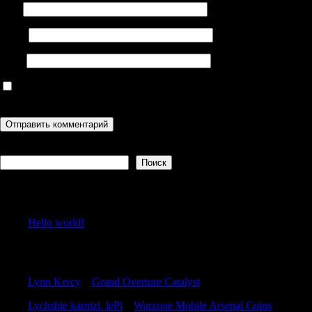
Имя
Email
Сайт
Сохранить моё имя, email и адрес сайта в этом браузере для
последующих моих комментариев.
Поиск
Поиск
Recent Posts
Hello world!
Recent Comments
Lynn Kercy
к
Grand Overture Catalyst
Lychshie karnizi_lePl
к
Warzone Mobile Arsenal Coins