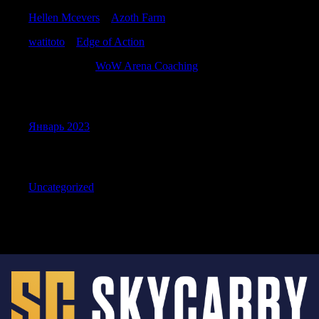
Hellen Mcevers
к
Azoth Farm
watitoto
к
Edge of Action
AntonioBah
к
WoW Arena Coaching
Archives
Январь 2023
Categories
Uncategorized