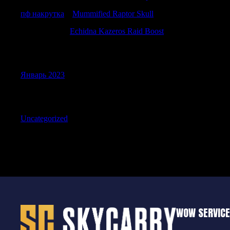
пф накрутка
к
Mummified Raptor Skull
Williamallox
к
Echidna Kazeros Raid Boost
Archives
Январь 2023
Categories
Uncategorized
WOW SERVIC