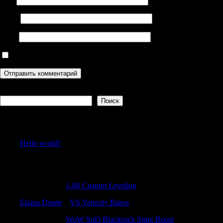
Email
Сайт
Сохранить моё имя, email и адрес сайта в этом браузере дл
Поиск
Поиск
Recent Posts
Hello world!
Recent Comments
RobertKnift
к
1-80 Custom Leveling
Elaina Drude
к
VS Velocity Baton
CraigNeepe
к
WoW SoD Blackrock Spire Boost