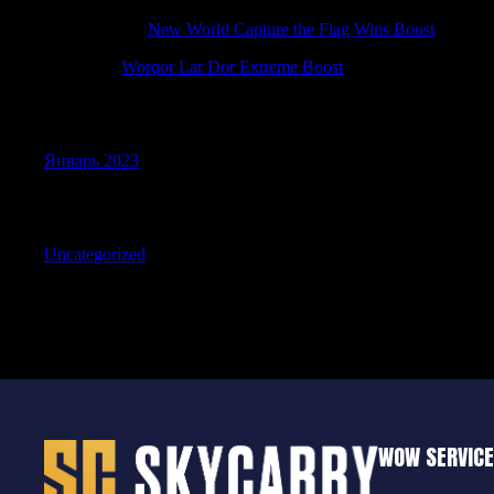
AntonioBah
к
New World Capture the Flag Wins Boost
Justincic
к
Worqor Lar Dor Extreme Boost
Archives
Январь 2023
Categories
Uncategorized
WOW SERVIC