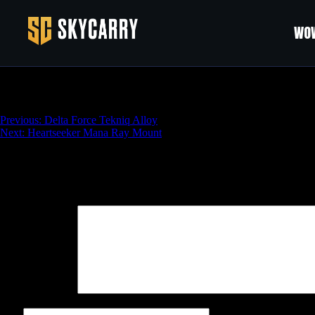
WOW
Fool For Love Achievement
Навигация
Previous:
Delta Force Tekniq Alloy
Next:
Heartseeker Mana Ray Mount
по
записям
Добавить комментарий
Ваш адрес email не будет опубликован.
Обязательные поля поме
Комментарий
*
Имя