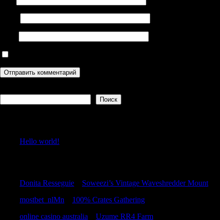
Email
Сайт
Сохранить моё имя, email и адрес сайта в этом браузере дл
Поиск
Поиск
Recent Posts
Hello world!
Recent Comments
Donita Resseguie
к
Soweezi’s Vintage Waveshredder Mount
mostbet_nlMn
к
100% Crates Gathering
online casino australia
к
Uzume RR4 Farm