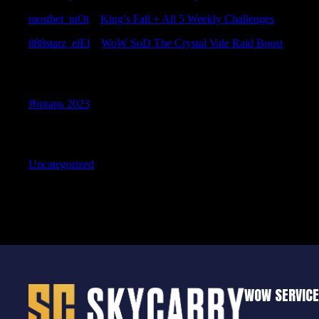
mostbet_iuOt
к
King’s Fall + All 5 Weekly Challenges
888starz_elEl
к
WoW SoD The Crystal Vale Raid Boost
Archives
Январь 2023
Categories
Uncategorized
WOW SERVIC