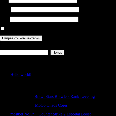
Email
Сайт
Сохранить моё имя, email и адрес сайта в этом браузере дл
Поиск
Поиск
Recent Posts
Hello world!
Recent Comments
Edwinglync
к
Brawl Stars Brawlers Rank Leveling
Anthonycuh
к
MoCo Chaos Cores
mostbet_yoKn
к
Counter Strike 2 Esportal Boost