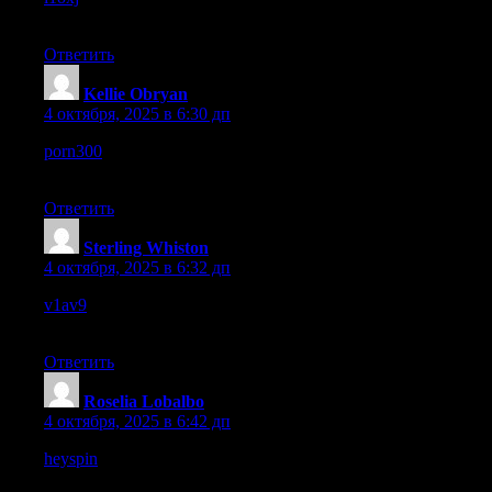
experience overall today.
Ответить
Kellie Obryan
:
4 октября, 2025 в 6:30 дп
porn300
– Performance felt reliable, no delays when moving
between pages.
Ответить
Sterling Whiston
:
4 октября, 2025 в 6:32 дп
v1av9
– Everything functioned properly, no broken links or
errors appeared.
Ответить
Roselia Lobalbo
:
4 октября, 2025 в 6:42 дп
heyspin
– Navigation was simple, I could find everything
without confusion.