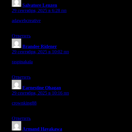
Salvatore Lenzen
:
29 сентября, 2025 в 6:28 пп
adawebcreative
– Their service descriptions are clear, helped me
understand offers fast.
Ответить
Brandee Ridener
:
29 сентября, 2025 в 10:02 пп
raspinakala
– The color palette and fonts give a strong, cohesive
aesthetic feel.
Ответить
Earnestine Ohagan
:
29 сентября, 2025 в 10:16 пп
crownking88
– Pages loaded fast, even when images were
present, impressed me.
Ответить
Armand Hayakawa
: