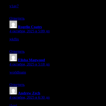
v1av7
– Pages loaded quickly, performance stayed reliable
during my visit.
Ответить
Rogelio Coates
:
4 октября, 2025 в 5:09 дп
jekflix
– Pages opened quickly, definitely gives off a solid
performance vibe.
Ответить
Elisha Magwood
:
4 октября, 2025 в 5:18 дп
worldloans
– The site runs smoothly, no errors or issues while
browsing.
Ответить
Andrew Zech
:
4 октября, 2025 в 6:30 дп
i1oxj
– The website loaded very quickly, smooth browsing