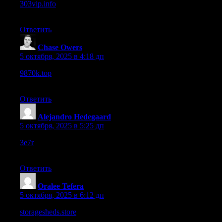
303vip.info
– Found some good links here, though a few are
missing images.
Ответить
Chase Owers
:
5 октября, 2025 в 4:18 дп
9870k.top
– Overall seems like a good start, I’ll check back to
see updates.
Ответить
Alejandro Hedegaard
:
5 октября, 2025 в 5:25 дп
3e7r
– Their homepage loads fast, images look crisp and inviting
overall.
Ответить
Oralee Tefera
:
5 октября, 2025 в 6:12 дп
storagesheds.store
– A few images failed to load, hope those get
fixed soon.