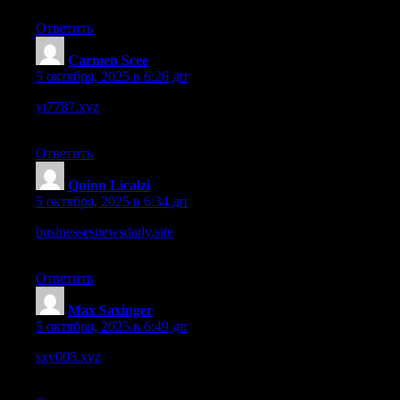
Ответить
Carmen Scee
:
5 октября, 2025 в 6:26 дп
yt7787.xyz
– Sorry, small typo above — still, the site feels
intriguing.
Ответить
Quinn Licalzi
:
5 октября, 2025 в 6:34 дп
businessesnewsdaily.site
– Load speeds are okay, but image-
heavy posts lag a bit on slower net.
Ответить
Max Saxinger
:
5 октября, 2025 в 6:49 дп
sxy005.xyz
– The color palette is subtle and pleasant, not too
overpowering.