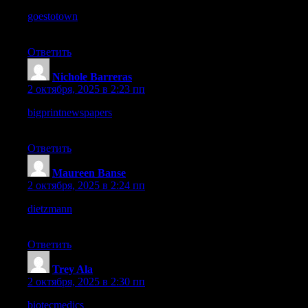
goestotown
– The vibe here feels energetic, like something fresh
and original.
Ответить
Nichole Barreras
:
2 октября, 2025 в 2:23 пп
bigprintnewspapers
– The design feels simple, nothing
unnecessary, just to the point.
Ответить
Maureen Banse
:
2 октября, 2025 в 2:24 пп
dietzmann
– I like how clean layout is, content presented with
clarity.
Ответить
Trey Ala
:
2 октября, 2025 в 2:30 пп
biotecmedics
– Very informative, the purpose and details come