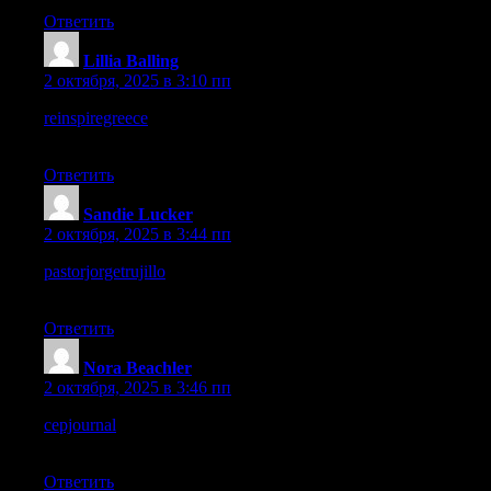
Ответить
Lillia Balling
:
2 октября, 2025 в 3:10 пп
reinspiregreece
– Overall, it leaves a positive impression with
simplicity and clarity.
Ответить
Sandie Lucker
:
2 октября, 2025 в 3:44 пп
pastorjorgetrujillo
– I appreciate the peaceful tone and positive
energy throughout.
Ответить
Nora Beachler
:
2 октября, 2025 в 3:46 пп
cepjournal
– Browsing was smooth, everything loaded quickly
without any problems today.
Ответить