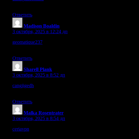
appealing overall.
Ответить
Madison Boaldin
:
3 октября, 2025 в 12:24 дп
geomatique237
– The visuals are daring, maybe this is a work in
progress.
Ответить
Sharell Plank
:
3 октября, 2025 в 8:52 дп
cangjigedh
– Simple navigation makes it easy to stay engaged
longer.
Ответить
Malka Rosentrater
:
3 октября, 2025 в 8:54 дп
ceriavpn
– Feels professional and trustworthy, I’d recommend it
for daily use.