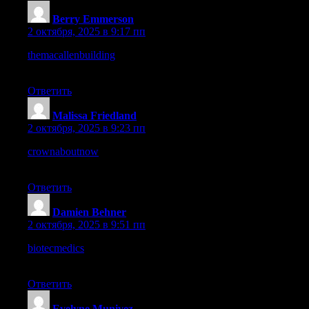
Berry Emmerson
:
2 октября, 2025 в 9:17 пп
themacallenbuilding
– Navigation is smooth, everything appears
exactly where I expected it.
Ответить
Malissa Friedland
:
2 октября, 2025 в 9:23 пп
crownaboutnow
– Nice balance of color, space, and structure —
it works well.
Ответить
Damien Behner
:
2 октября, 2025 в 9:51 пп
biotecmedics
– I enjoyed the structure, it feels modern and easy
to follow.
Ответить
Evelyne Munivez
: