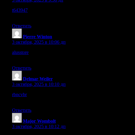
t643947
– The platform gives a modern vibe, simple but really
effective design.
Ответить
Pierre Winton
:
3 октября, 2025 в 10:06 дп
alusstore
– The design is straightforward yet attractive, great
balance overall.
Ответить
Delmar Weiler
:
3 октября, 2025 в 10:10 дп
rbncvbr
– The overall look is neat, polished, and feels
professional.
Ответить
Major Wombolt
:
3 октября, 2025 в 10:12 дп