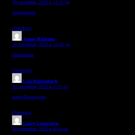
30 сентября, 2025 в 12:11 дп
centensports
– Very good balance of topics, content is rich and
relevant.
Ответить
Jamee Ratledge
:
30 сентября, 2025 в 12:42 дп
raspinakala
– Very pleasant experience browsing, intuitive
navigation and artistic details.
Ответить
Leia Riggenbach
:
30 сентября, 2025 в 1:15 дп
sunnyflowercases
– The product photos are gorgeous, really
helps in choosing designs.
Ответить
Garry Lagergren
:
30 сентября, 2025 в 8:14 пп