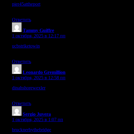
pier45attheport
– Navigation is smooth, design is clean and very
inviting overall.
Ответить
Tammy Guiffre
:
1 октября, 2025 в 12:17 пп
ucbstriketowin
– This brand name has a strong punch, sticks in
my head.
Ответить
Leonardo Gremillion
:
1 октября, 2025 в 12:58 пп
dinahshorewexler
– The name instantly feels personal, like it
carries a real story.
Ответить
Sergio Juvera
:
1 октября, 2025 в 1:07 пп
brucknerbythebridge
– Navigation is smooth, nothing confusing,