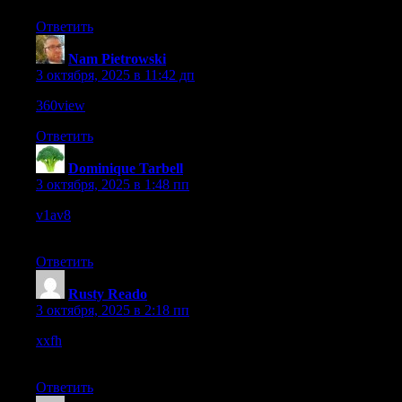
Ответить
Nam Pietrowski
:
3 октября, 2025 в 11:42 дп
360view
– The design feels fresh and polished, I liked the style.
Ответить
Dominique Tarbell
:
3 октября, 2025 в 1:48 пп
v1av8
– The domain is mysterious, design appears bold though
content is unclear.
Ответить
Rusty Reado
:
3 октября, 2025 в 2:18 пп
xxfh
– Looks polished and organized, the vibe is professional
and neat.
Ответить