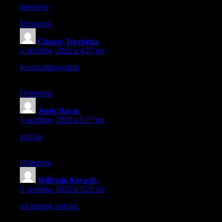
keepstyle
Ответить
Chance Turchetta
:
5 октября, 2025 в 4:27 пп
forextradingsystem
– Love the content here, very
straightforward and helpful for beginners.
Ответить
Jessie Nayar
:
5 октября, 2025 в 5:17 пп
probuis
– Just discovered this site, really curious about what they
share.
Ответить
Wilfredo Kovacik
:
5 октября, 2025 в 5:21 пп
set-mining.website
– Overall I’d advise caution, lots of warning
signs for potential scam.