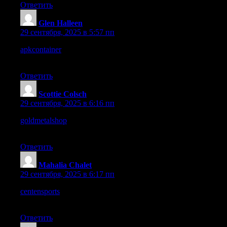
Ответить
Glen Halleen
:
29 сентября, 2025 в 5:57 пп
apkcontainer
– I’ll be checking this site again whenever I need
rare Android apps.
Ответить
Scottie Colsch
:
29 сентября, 2025 в 6:16 пп
goldmetalshop
– I love the product images, they look high
quality and trustworthy.
Ответить
Mahalia Chalet
:
29 сентября, 2025 в 6:17 пп
centensports
– Overall a solid find, content and design both hit
the mark.
Ответить