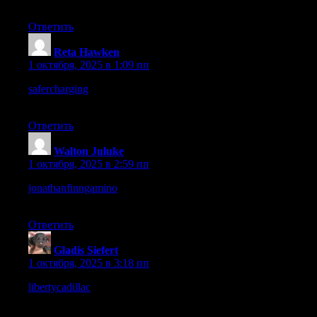
which keeps it enjoyable.
Ответить
Reta Hawken
:
1 октября, 2025 в 1:09 пп
safercharging
– I appreciate how professional the site looks
without being overwhelming.
Ответить
Walton Juluke
:
1 октября, 2025 в 2:59 пп
jonathanfinngamino
– The site feels professional, neat, and
really nicely structured throughout.
Ответить
Gladis Siefert
:
1 октября, 2025 в 3:18 пп
libertycadillac
– Everything loads quickly which makes
browsing pleasant without frustration.