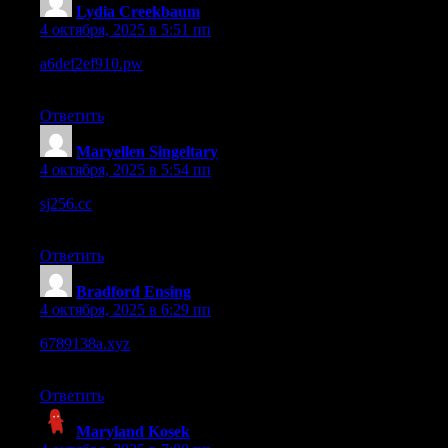
Lydia Creekbaum
:
4 октября, 2025 в 5:51 пп
a6def2ef910.pw
– The color contrast is fine, readable without
strain under normal lighting.
Ответить
Maryellen Singeltary
:
4 октября, 2025 в 5:54 пп
sj256.cc
– Some sections look a bit sparse, but overall quite
usable.
Ответить
Bradford Ensing
:
4 октября, 2025 в 6:29 пп
6789138a.xyz
– Smooth navigation, links are intuitive and easy
to follow.
Ответить
Maryland Kosek
: