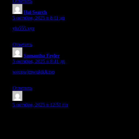
Ответить
Hal Search
:
5 октября, 2025 в 8:11 дп
ylu555.xyz
– The color scheme is subtle and easy on the eyes,
nice touch.
Ответить
Samantha Feyler
:
5 октября, 2025 в 8:41 дп
weopwjrpwqkjklj.top
– some pages are light; adding more
content would make the site more engaging
Ответить
DichaelLax
:
5 октября, 2025 в 12:51 пп
Just want to say your article is as amazing. The clearness in your
post is simply great and i could assume you are an expert on this
subject. Well with your permission let me to grab your feed to
keep updated with forthcoming post. Thanks a million and
please keep up the rewarding work.