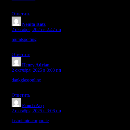
across immediately.
Ответить
Nenita Ratz
:
2 октября, 2025 в 2:47 пп
muralspotting
– Feels like a place where creativity is celebrated
and shared.
Ответить
Henry Adrian
:
2 октября, 2025 в 3:03 пп
dankglassonline
– I like how the layout feels modern and super
easy.
Ответить
Enoch Arp
:
2 октября, 2025 в 3:06 пп
lastminute-corporate
– Very efficient vibe, looks like it saves a
lot of time.