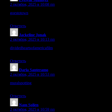
2 октября, 2025 в 10:08 пп
goestotown
– I like the simple navigation, makes browsing
quick and enjoyable.
Ответить
Jackeline Jonak
:
2 октября, 2025 в 10:13 пп
dividedheartsofamericafilm
– Just visited today, and it already
feels impactful and important.
Ответить
Darla Santeramo
:
2 октября, 2025 в 10:53 пп
muralspotting
– The design is eye-catching and feels easy to
navigate through.
Ответить
Nam Solien
:
2 октября, 2025 в 10:59 пп