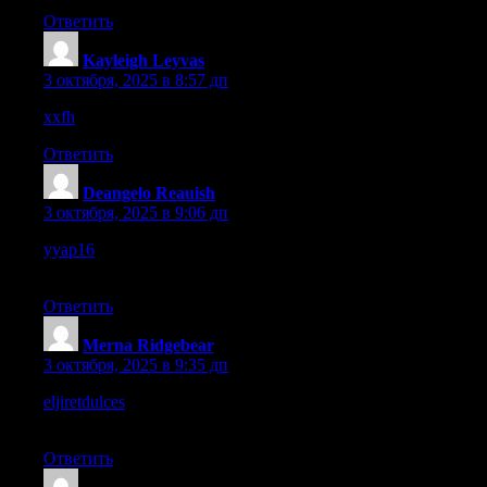
Ответить
Kayleigh Leyvas
:
3 октября, 2025 в 8:57 дп
xxfh
– The site works fast, no delays which I really appreciate.
Ответить
Deangelo Reauish
:
3 октября, 2025 в 9:06 дп
yyap16
– Looks professional yet simple, which is always a good
balance.
Ответить
Merna Ridgebear
:
3 октября, 2025 в 9:35 дп
eljiretdulces
– The site feels lively and welcoming, I enjoyed
scrolling today.
Ответить