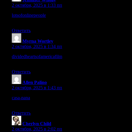
2 октября, 2025 в 1:33 пп
lotsofonlinepeople
– Overall, it feels lively, trustworthy, and very
pleasant to explore.
Ответить
Myrna Wortley
:
2 октября, 2025 в 1:34 пп
dividedheartsofamericafilm
– The first impression is strong, it
feels credible and purposeful.
Ответить
Allen Palino
:
2 октября, 2025 в 1:43 пп
casa-nana
– I’d definitely share this with friends who like
calming, unique sites.
Ответить
Cherlyn Child
:
2 октября, 2025 в 2:02 пп