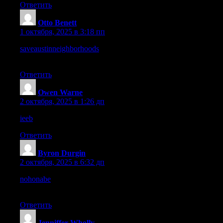
Ответить
Otto Benett
:
1 октября, 2025 в 3:18 пп
saveaustinneighborhoods
– The vibe is welcoming, it feels like a
community space online.
Ответить
Owen Warne
:
2 октября, 2025 в 1:26 дп
ieeb
– The first impression is strong, it feels like serious work.
Ответить
Byron Durgin
:
2 октября, 2025 в 6:32 дп
nohonabe
– Just found this today, and honestly the vibe feels
authentic.
Ответить
Jenniffer Wholly
: