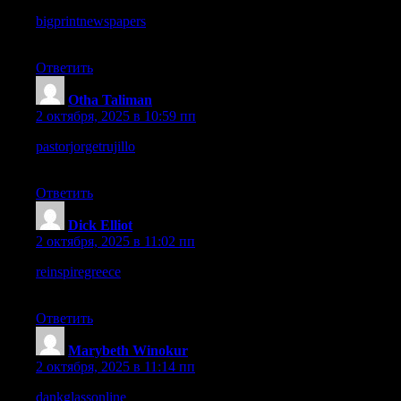
bigprintnewspapers
– Pages loaded quickly, which makes the
browsing experience much smoother.
Ответить
Otha Taliman
:
2 октября, 2025 в 10:59 пп
pastorjorgetrujillo
– I like the warm tone, very inviting and
genuine overall.
Ответить
Dick Elliot
:
2 октября, 2025 в 11:02 пп
reinspiregreece
– Everything about it feels authentic and full of
good intentions.
Ответить
Marybeth Winokur
:
2 октября, 2025 в 11:14 пп
dankglassonline
– The vibe feels artistic, edgy, and quite