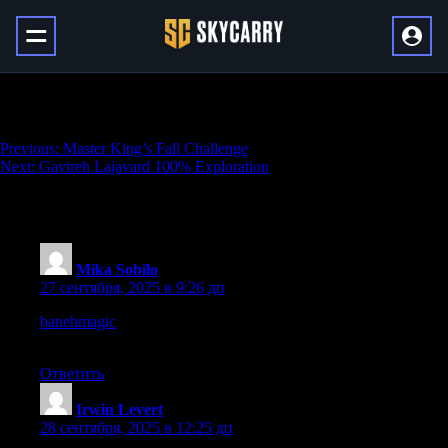
FJX Imperium Unlock
Навигация
Previous:
Master King’s Fall Challenge
Next:
Gavireh Lajavard 100% Exploration
по
записям
2 133 thoughts on “
FJX Imperium Unlock
”
Mika Sobilo
:
27 сентября, 2025 в 9:26 дп
banehmagic
Authentic vibes and strong trust make these
websites really shine.
Ответить
Irwin Levert
:
28 сентября, 2025 в 12:25 дп