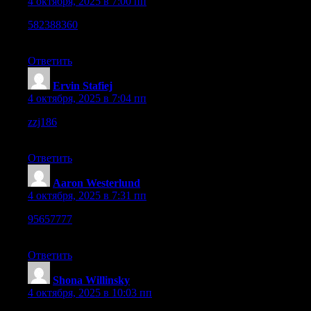
4 октября, 2025 в 7:00 пп
582388360
– I like how clean and light the whole site feels
today.
Ответить
Ervin Stafiej
:
4 октября, 2025 в 7:04 пп
zzj186
– Navigation feels simple, everything is right where it
should be.
Ответить
Aaron Westerlund
:
4 октября, 2025 в 7:31 пп
95657777
– Pages display correctly and content feels well-
balanced visually.
Ответить
Shona Willinsky
:
4 октября, 2025 в 10:03 пп