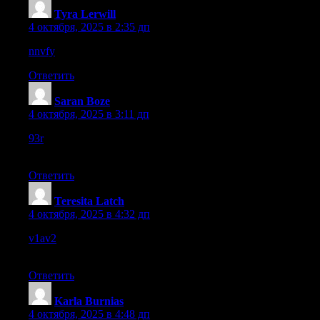
Tyra Lerwill
:
4 октября, 2025 в 2:35 дп
nnvfy
– No visible bugs encountered while exploring.
Ответить
Saran Boze
:
4 октября, 2025 в 3:11 дп
93r
– Visuals are minimal, pages feel mysterious, content is
sparse.
Ответить
Teresita Latch
:
4 октября, 2025 в 4:32 дп
v1av2
– Mobile view worked well, responsive and user-friendly
overall.
Ответить
Karla Burnias
:
4 октября, 2025 в 4:48 дп