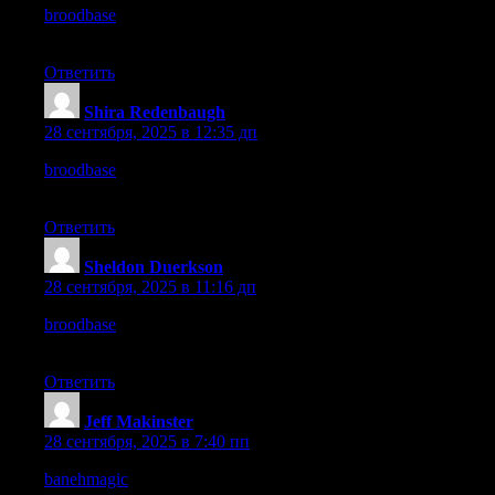
broodbase
– I recommend BroodBase, their services provide
consistent value always.
Ответить
Shira Redenbaugh
:
28 сентября, 2025 в 12:35 дп
broodbase
– Clean layout, professional services, and engaging
design impressed me today.
Ответить
Sheldon Duerkson
:
28 сентября, 2025 в 11:16 дп
broodbase
– I recommend BroodBase, their services provide
consistent value always.
Ответить
Jeff Makinster
:
28 сентября, 2025 в 7:40 пп
banehmagic
– Very engaging site, the visuals and flow