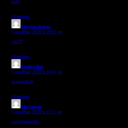
rwbj
– Navigation is easy and clear, no confusion while
browsing.
Ответить
Derrick Petrus
:
3 октября, 2025 в 10:15 дп
x3137
– Pages are well-structured, it’s easy to find information
quickly.
Ответить
Deidre Hai
:
3 октября, 2025 в 10:47 дп
newbirdhub
– The site feels refreshing and unique, I liked
exploring today.
Ответить
Ha Stepan
:
3 октября, 2025 в 11:31 дп
wcbxhmsdo8nr
– I enjoyed exploring, everything is well-
structured and clear throughout.