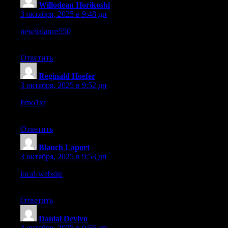
Willodean Horikoshi
:
3 октября, 2025 в 9:48 дп
newbalance550
– A smooth browsing experience, everything
works well from start to finish.
Ответить
Reginald Hoefer
:
3 октября, 2025 в 9:52 дп
flmo1xt
– Great overall experience, I’d definitely return again
for another visit.
Ответить
Blanch Laport
:
3 октября, 2025 в 9:53 дп
local-website
– The site feels simple and friendly, very easy to
explore.
Ответить
Danial Devivo
:
3 октября, 2025 в 9:56 дп