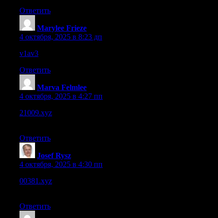
Ответить
Marylee Frieze
:
4 октября, 2025 в 8:23 дп
v1av3
– Works well on mobile devices, fully responsive.
Ответить
Marva Felmlee
:
4 октября, 2025 в 4:27 пп
21009.xyz
– Speed is okay overall, though heavier pages lag a
bit on slower net.
Ответить
Josef Rysz
:
4 октября, 2025 в 4:30 пп
00381.xyz
– Clean design, though a few sections need more
copy or visuals to impress.
Ответить