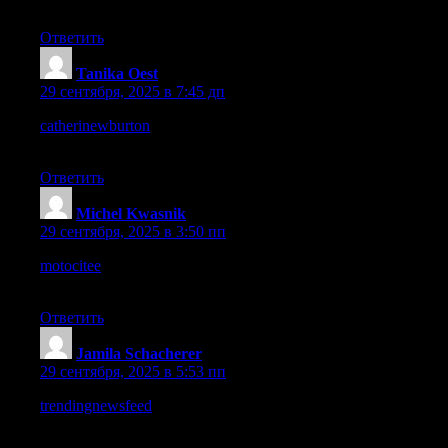
impressed me deeply today.
Ответить
Tanika Oest
:
29 сентября, 2025 в 7:45 дп
catherinewburton
– Every page feels polished, the experience is
calming and professional.
Ответить
Michel Kwasnik
:
29 сентября, 2025 в 3:50 пп
motocitee
– Users will enjoy this site, it balances style and
usability nicely.
Ответить
Jamila Schacherer
:
29 сентября, 2025 в 5:53 пп
trendingnewsfeed
– Clean design and good structure make
reading articles enjoyable.