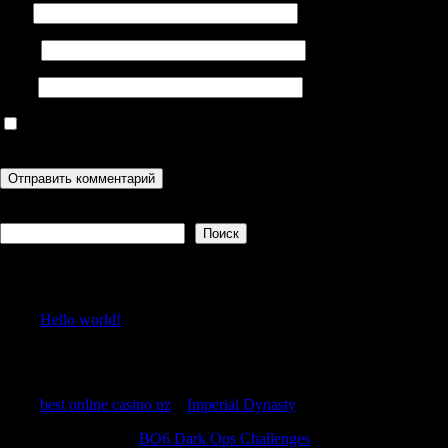
Имя
Email
Сайт
Сохранить моё имя, email и адрес сайта в этом браузере для
последующих моих комментариев.
Поиск
Поиск
Recent Posts
Hello world!
Recent Comments
best online casino nz
к
Imperial Dynasty
MatthewCox
к
BO6 Dark Ops Challenges