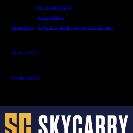
LarryAlott
к
AoC Rogue Build
JerryEroge
к
Ace of Spades
RobertDuh
к
Legend Lightfall Campaign Completion
Archives
Январь 2023
Categories
Uncategorized