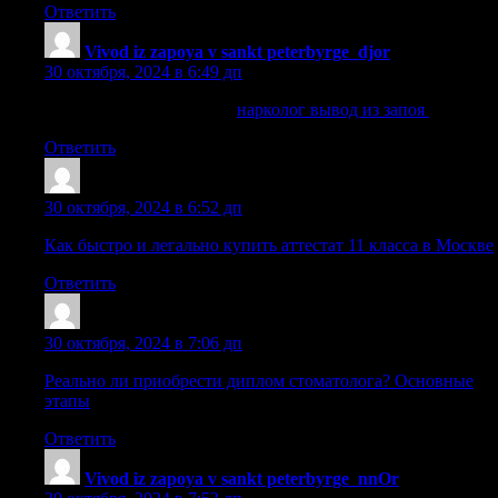
Ответить
Vivod iz zapoya v sankt peterbyrge_djor
:
30 октября, 2024 в 6:49 дп
нарколог вывод из запоя
нарколог вывод из запоя
.
Ответить
Diplomi_ltPn
:
30 октября, 2024 в 6:52 дп
Как быстро и легально купить аттестат 11 класса в Москве
Ответить
Dnrtsox
:
30 октября, 2024 в 7:06 дп
Реально ли приобрести диплом стоматолога? Основные
этапы
Ответить
Vivod iz zapoya v sankt peterbyrge_nnOr
: