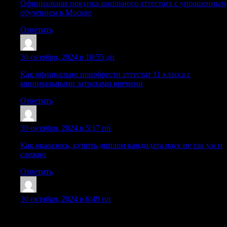
Официальная покупка школьного аттестата с упрощенным
обучением в Москве
Ответить
Sazrqum
:
30 октября, 2024 в 10:55 дп
Как официально приобрести аттестат 11 класса с
минимальными затратами времени
Ответить
Cazrgft
:
30 октября, 2024 в 5:17 пп
Как оказалось, купить диплом кандидата наук не так уж и
сложно
Ответить
Cazrjyr
:
30 октября, 2024 в 6:49 пп
РљСѓРїРёС‚СЊ РґРёРїР»РѕРј Рѕ РІС‹СЃС€РµРј
РѕР±СЂР°Р·РѕРІР°РЅРёРё