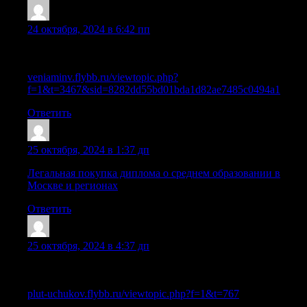
Sazraek
:
24 октября, 2024 в 6:42 пп
Рекомендации по безопасной покупке диплома о высшем
образовании
veniaminv.flybb.ru/viewtopic.php?
f=1&t=3467&sid=8282dd55bd01bda1d82ae7485c0494a1
Ответить
Diplomi_nwPn
:
25 октября, 2024 в 1:37 дп
Легальная покупка диплома о среднем образовании в
Москве и регионах
Ответить
Lazrzua
:
25 октября, 2024 в 4:37 дп
Всё, что нужно знать о покупке аттестата о среднем
образовании
plut-uchukov.flybb.ru/viewtopic.php?f=1&t=767