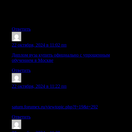
купить дипломы о высшем образовании в москве с
занесением в реестр [url=https://orik-diploms.ru/]купить
дипломы о высшем образовании в москве с занесением в
реестр[/url] .
Ответить
Sazreiu
:
22 октября, 2024 в 11:02 пп
Диплом вуза купить официально с упрощенным
обучением в Москве
Ответить
Sazrwdb
:
22 октября, 2024 в 11:22 пп
Процесс получения диплома стоматолога: реально ли это
сделать быстро?
saturn.forumex.ru/viewtopic.php?f=19&t=292
Ответить
Sazrcka
: