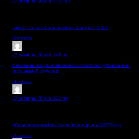
22 октября, 2024 в 11:29 пп
Узнайте, как приобрести диплом о высшем образовании
без рисков
chaodisiaque.fr/forum/viewtopic.php?pid=22027
Ответить
Sazrtmz
:
23 октября, 2024 в 3:48 пп
Легальная покупка школьного аттестата с упрощенной
программой обучения
Ответить
Williamsmant
:
23 октября, 2024 в 6:20 пп
Официальная покупка аттестата о среднем образовании в
Москве и других городах
offmarketbusinessforsale.com/kupit-diplom-326790xset
Ответить