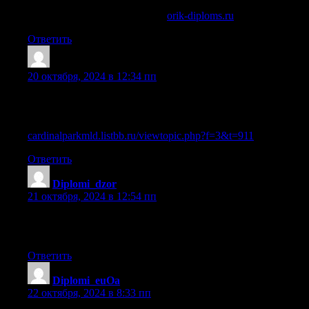
диплом мед училище купить
orik-diploms.ru
.
Ответить
Lazrule
:
20 октября, 2024 в 12:34 пп
Диплом вуза купить официально с упрощенным
обучением в Москве
cardinalparkmld.listbb.ru/viewtopic.php?f=3&t=911
Ответить
Diplomi_dzor
:
21 октября, 2024 в 12:54 пп
купить диплом в соликамске [url=https://russa-
diploms.ru/]russa-diploms.ru[/url] .
Ответить
Diplomi_euOa
:
22 октября, 2024 в 8:33 пп