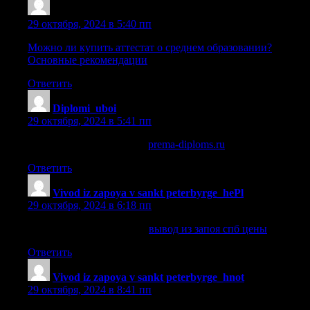
Sazrxyo
:
29 октября, 2024 в 5:40 пп
Можно ли купить аттестат о среднем образовании?
Основные рекомендации
Ответить
Diplomi_uboi
:
29 октября, 2024 в 5:41 пп
купить диплом конкурса
prema-diploms.ru
.
Ответить
Vivod iz zapoya v sankt peterbyrge_hePl
:
29 октября, 2024 в 6:18 пп
вывод из запоя спб цены
вывод из запоя спб цены
.
Ответить
Vivod iz zapoya v sankt peterbyrge_hnot
:
29 октября, 2024 в 8:41 пп