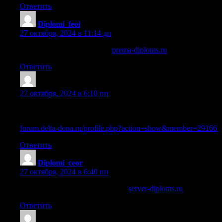
Ответить
Diplomi_feoi
:
27 октября, 2024 в 11:14 дп
купить аттестат за классов
prema-diploms.ru
.
Ответить
Sazrmki
:
27 октября, 2024 в 6:10 пп
Парадокс, но купить диплом кандидата наук оказалось не
так и сложно
forum.delta-dona.ru/profile.php?action=show&member=29166
Ответить
Diplomi_ceor
:
27 октября, 2024 в 6:40 пп
купить диплом ссср в иркутске
server-diploms.ru
.
Ответить