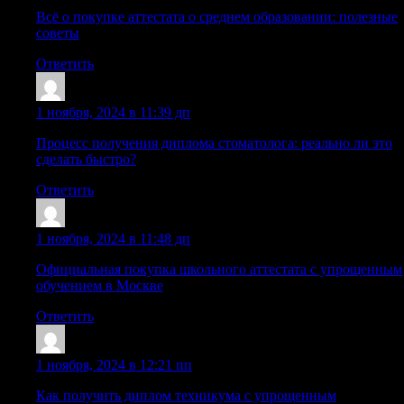
Всё о покупке аттестата о среднем образовании: полезные
советы
Ответить
Oariorfcv
:
1 ноября, 2024 в 11:39 дп
Процесс получения диплома стоматолога: реально ли это
сделать быстро?
Ответить
Iariordts
:
1 ноября, 2024 в 11:48 дп
Официальная покупка школьного аттестата с упрощенным
обучением в Москве
Ответить
Williamsmant
:
1 ноября, 2024 в 12:21 пп
Как получить диплом техникума с упрощенным