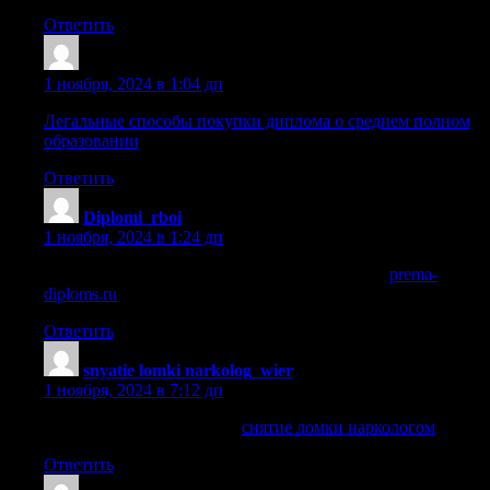
Ответить
Diplomi_ozPn
:
1 ноября, 2024 в 1:04 дп
Легальные способы покупки диплома о среднем полном
образовании
Ответить
Diplomi_rboi
:
1 ноября, 2024 в 1:24 дп
купить диплом среднего общего образования
prema-
diploms.ru
.
Ответить
snyatie lomki narkolog_wier
:
1 ноября, 2024 в 7:12 дп
снятие ломки наркологом
снятие ломки наркологом
.
Ответить