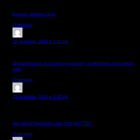
или ПТУ в России
8arusak-diploms24.ru
Ответить
Trefdii
:
29 октября, 2024 в 3:16 пп
Приобретение диплома ПТУ с сокращенной программой
обучения в Москве
aboutallfinance.ru/diplom-s-garantiey-podlinnosti-za-korotkiy-
srok
Ответить
Mazrazv
:
29 октября, 2024 в 3:48 пп
Можно ли быстро купить диплом старого образца и в чем
подвох?
lms.jolt.io/blog/index.php?entryid=7787
Ответить