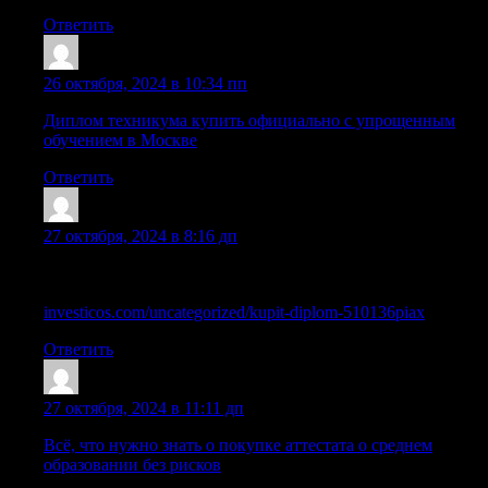
Ответить
Lazrryu
:
26 октября, 2024 в 10:34 пп
Диплом техникума купить официально с упрощенным
обучением в Москве
Ответить
Mazrapr
:
27 октября, 2024 в 8:16 дп
Приобретение школьного аттестата с официальным
упрощенным обучением в Москве
investicos.com/uncategorized/kupit-diplom-510136piax
Ответить
Sazraxo
:
27 октября, 2024 в 11:11 дп
Всё, что нужно знать о покупке аттестата о среднем
образовании без рисков