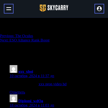
ESO Lucent Citadel Trial Boost
Навигация
Previous:
The Oculus
Next:
ESO Alliance Rank Boost
по
записям
296 thoughts on “
ESO Lucent Citadel Trial
Boost
”
xxx_xhoi
:
10 октября, 2024 в 11:37 дп
xxx pron video hd
xxx pron video hd
.
Ответить
Diplomi_wdOa
:
18 октября, 2024 в 11:03 дп