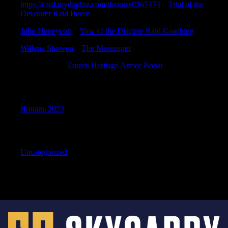
https://card.mydigibiz.com/deonrss0367474
к
Trial of the
Devourer Raid Boost
Julio Honeycott
к
Vow of the Disciple Raid Coaching
Willene Showen
к
The Messenger
TimothyMit
к
Tauren Heritage Armor Boost
Archives
Январь 2023
Categories
Uncategorized