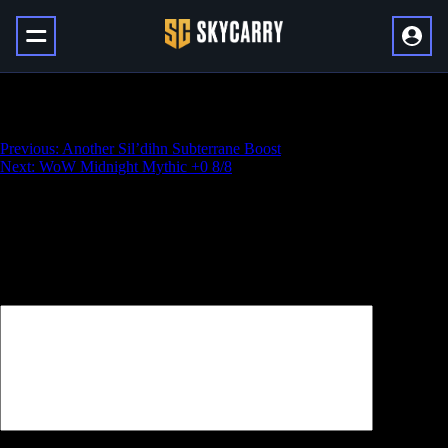
Epic Hero Title
Навигация
Previous:
Another Sil’dihn Subterrane Boost
Next:
WoW Midnight Mythic +0 8/8
по
записям
Добавить комментарий
Ваш адрес email не будет опубликован.
Обязательные поля
помечены
*
Комментарий
*