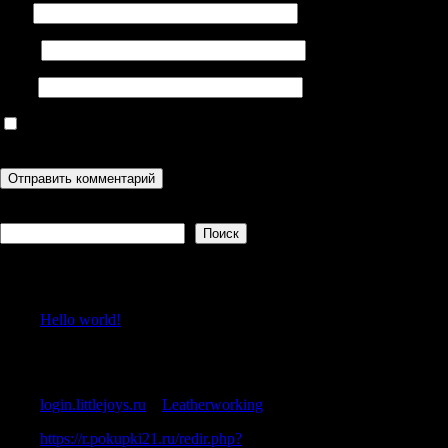
Имя
Email
Сайт
Сохранить моё имя, email и адрес сайта в этом браузере для
последующих моих комментариев.
Поиск
Поиск
Recent Posts
Hello world!
Recent Comments
login.littlejoys.ru
к
Leatherworking
https://r.pokupki21.ru/redir.php?