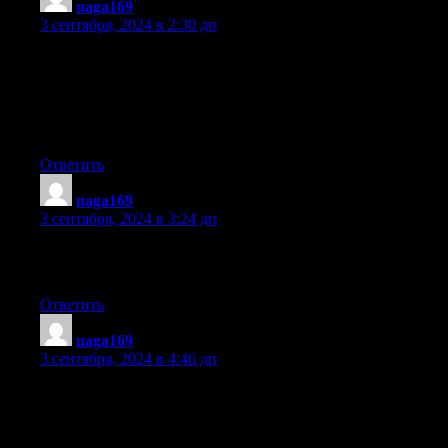
naga169
:
3 сентября, 2024 в 2:30 дп
Thanks for one’s marvelous posting! I really enjoyed
reading it, you’re a great author. I will be sure to bookmark your
blog and
may come back down the road. I want to encourage
continue your great writing, have a nice afternoon!
Ответить
naga169
:
3 сентября, 2024 в 3:24 дп
Hello, every time i used to check web site posts here in the early
hours in the dawn, since i like to find out more and more.
Ответить
naga169
:
3 сентября, 2024 в 4:46 дп
Howdy terrific blog! Does running a blog such as this
take a great deal of work? I have virtually no knowledge of
programming however I
had been hoping to start my own blog in the near future.