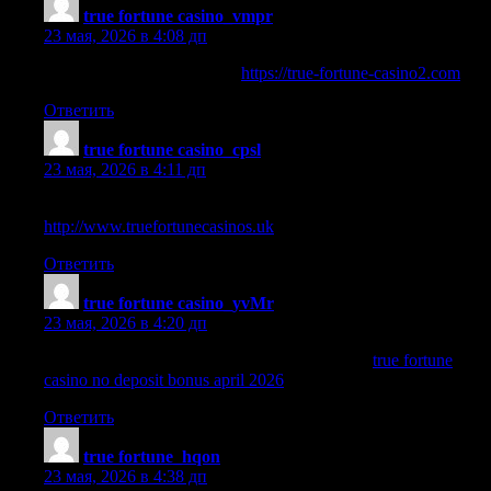
true fortune casino_vmpr
:
23 мая, 2026 в 4:08 дп
true fortune no deposit code
https://true-fortune-casino2.com
.
Ответить
true fortune casino_cpsl
:
23 мая, 2026 в 4:11 дп
true fortune casino $50 free chip no deposit
http://www.truefortunecasinos.uk
.
Ответить
true fortune casino_yvMr
:
23 мая, 2026 в 4:20 дп
true fortune casino no deposit bonus april 2026
true fortune
casino no deposit bonus april 2026
.
Ответить
true fortune_hqon
:
23 мая, 2026 в 4:38 дп