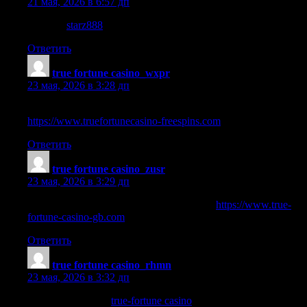
21 мая, 2026 в 6:57 дп
starz888
starz888
.
Ответить
true fortune casino_wxpr
:
23 мая, 2026 в 3:28 дп
true fortune casin no deposit bonus
https://www.truefortunecasino-freespins.com
.
Ответить
true fortune casino_zusr
:
23 мая, 2026 в 3:29 дп
true fortune casino promo codes no deposit
https://www.true-
fortune-casino-gb.com
.
Ответить
true fortune casino_rhmn
:
23 мая, 2026 в 3:32 дп
true-fortune casino
true-fortune casino
.