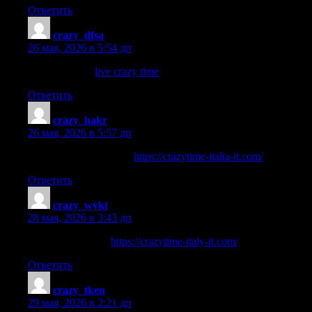
Ответить
crazy_dfsa
:
26 мая, 2026 в 5:54 дп
live crazy time
live crazy time
.
Ответить
crazy_hakr
:
26 мая, 2026 в 5:57 дп
ultime uscite crazy time
https://crazytime-italia-it.com/
Ответить
crazy_wykt
:
28 мая, 2026 в 3:43 дп
crazy time risultati
https://crazytime-italy-it.com/
Ответить
crazy_tken
:
29 мая, 2026 в 2:21 дп