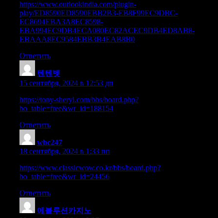
https://www.outlookindia.com/plugin-
play/ED8590ED8590EBB2B3-EB8F99EC9DBC-
EC8694EBA3A8EC8598-
EBA994EC9DB4ECA080EC82ACEC9DB4ED8AB8-
EBAAA8EC9584EBB3B4EAB8B0
Ответить
텐텐벳
:
15 сентября, 2024 в 12:53 дп
https://tony-sheryl.com/bbs/board.php?
bo_table=free&wr_id=188154
Ответить
wbc247
:
18 сентября, 2024 в 1:33 пп
https://www.classicwow.co.kr/bbs/board.php?
bo_table=free&wr_id=24456
Ответить
에볼루션카지노
: