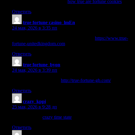
how true are fortune cookies
how true are fortune cookies
.
Ответить
true fortune casino_lmEn
:
24 мая, 2026 в 3:35 пп
true fortune casino no deposit promo codes
https://www.true-
fortune-unitedkingdom.com
.
Ответить
true fortune_byon
:
24 мая, 2026 в 3:39 пп
true fortune promo codes
http://true-fortune-gb.com/
.
Ответить
crazy_kppi
:
25 мая, 2026 в 9:28 дп
crazy time state
crazy time state
.
Ответить