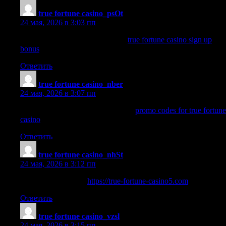
true fortune casino_psOt
:
24 мая, 2026 в 3:03 пп
true fortune casino sign up bonus
true fortune casino sign up
bonus
.
Ответить
true fortune casino_nber
:
24 мая, 2026 в 3:07 пп
promo codes for true fortune casino
promo codes for true fortune
casino
.
Ответить
true fortune casino_nhSt
:
24 мая, 2026 в 3:12 пп
true fortune australia
https://true-fortune-casino5.com
.
Ответить
true fortune casino_vzsl
:
24 мая, 2026 в 3:15 пп