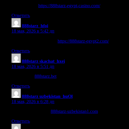
|ستار مرهنات
https://888starz-egypt-casino.com/
Ответить
888starz_hfoi
:
18 мая, 2026 в 5:42 дп
|888starz تسجيل الدخول
https://888starz-egypt2.com/
Ответить
888starz skachat_hxei
:
18 мая, 2026 в 5:51 дп
888starz.bet
888starz.bet
.
Ответить
888starz uzbekistan_huOl
:
18 мая, 2026 в 6:28 дп
888starz bet зеркало
888starz-uzbekistan1.com
.
Ответить