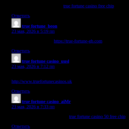
true fortune casino free chip
true fortune casino free chip
.
Ответить
true fortune_beon
:
23 мая, 2026 в 5:19 пп
true fortune free bonus
https://true-fortune-gb.com
.
Ответить
true fortune casino_uusl
:
23 мая, 2026 в 7:12 пп
true fortune casino no deposit bonus codes 2026
http://www.truefortunecasinos.uk
.
Ответить
true fortune casino_aiMr
:
23 мая, 2026 в 7:33 пп
true fortune casino 50 free chip
true fortune casino 50 free chip
.
Ответить