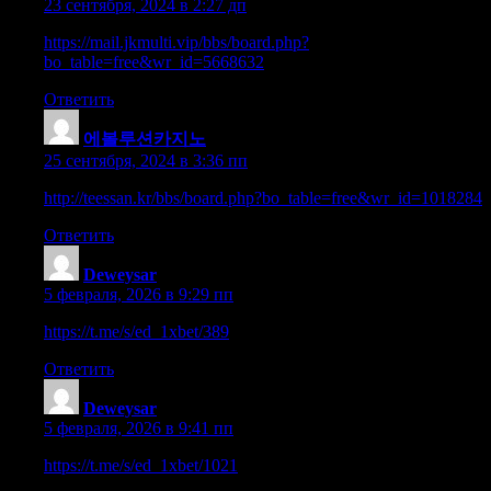
23 сентября, 2024 в 2:27 дп
https://mail.jkmulti.vip/bbs/board.php?
bo_table=free&wr_id=5668632
Ответить
에볼루션카지노
:
25 сентября, 2024 в 3:36 пп
http://teessan.kr/bbs/board.php?bo_table=free&wr_id=1018284
Ответить
Deweysar
:
5 февраля, 2026 в 9:29 пп
https://t.me/s/ed_1xbet/389
Ответить
Deweysar
:
5 февраля, 2026 в 9:41 пп
https://t.me/s/ed_1xbet/1021