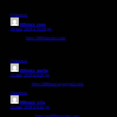
Each selection you choose can either win or lose, impacting
different parts of your bet.
Ответить
888starz_rnpn
:
20 мая, 2026 в 10:20 дп
888starts
https://888starzuzs.com/
saytida qimor o‘yinlarining
eng yangi va ishonchli versiyalarini topishingiz mumkin.
Sayt foydalanuvchilarga turli to‘lov usullari orqali mablag‘
kiritish va chiqarish imkonini beradi.
Ответить
888starz_mnOa
:
21 мая, 2026 в 6:26 дп
888starz site
https://888starz-eg-egypt4.com/
Ответить
888starz_vsSa
:
21 мая, 2026 в 6:42 дп
وكلاء 888starz
https://eg888starz-bet.com/