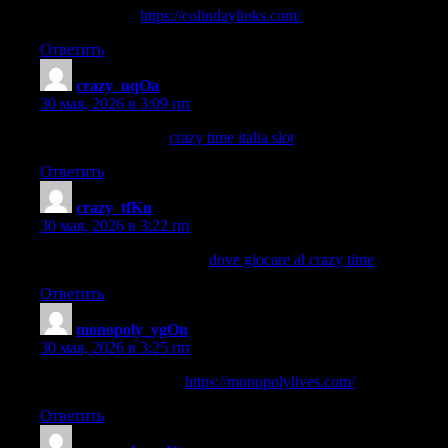
888 store موقع
https://colindaylinks.com/
Ответить
crazy_uqOa
:
30 мая, 2026 в 3:09 пп
crazy time italia slot
crazy time italia slot
.
Ответить
crazy_tfKn
:
30 мая, 2026 в 3:22 пп
dove giocare al crazy time
dove giocare al crazy time
.
Ответить
monopoly_ygOn
:
30 мая, 2026 в 3:25 пп
betway monopoly live
https://monopolylives.com/
Ответить