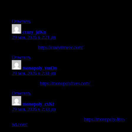
trucchi per crazy time [url=http://crazy-timez.com/]https://crazy-
timez.com/[/url]
Ответить
crazy_jdKn
:
29 мая, 2026 в 2:21 дп
crazy time liv
https://crazytimeee.com/
Ответить
monopoly_vmOn
:
29 мая, 2026 в 2:31 дп
live monopoly
https://monopolylives.com/
Ответить
monopoly_cxKt
:
29 мая, 2026 в 2:33 дп
casino scores monopoly big baller live
https://monopoly-live-
bd.com/