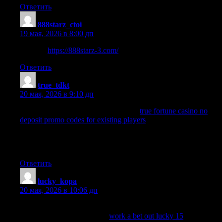
Ответить
888starz_ctoi
:
19 мая, 2026 в 8:00 дп
888statz
https://888starz-3.com/
Ответить
true_tdkt
:
20 мая, 2026 в 9:10 дп
Unlock incredible rewards today with
true fortune casino no
deposit promo codes for existing players
and maximize your
winning potential at True Fortune Casino!
This ensures that help is always accessible regardless of the
user’s preference.
Ответить
lucky_kopa
:
20 мая, 2026 в 10:06 дп
If you want to easily calculate your potential winnings and
understand the bets, use this
work a bet out lucky 15
.