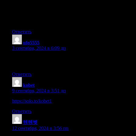
Anyways, if you have any recommendations or tips for
new blog owners please share. I know this is off topic
nevertheless I just needed to ask.
Thanks a lot!
Ответить
ufo5555
:
3 сентября, 2024 в 6:09 дп
Right away I am going away to do my breakfast, when having
my breakfast coming over again to read further news.
Ответить
kobet
:
9 сентября, 2024 в 3:51 дп
https://solo.to/kobet1
Ответить
텐텐벳
:
12 сентября, 2024 в 3:56 пп