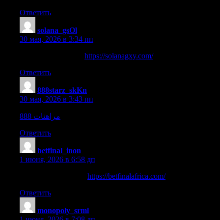
Ответить
solana_gsOl
:
30 мая, 2026 в 3:34 пп
crypto casino solana
https://solanagxy.com/
Ответить
888starz_skKn
:
30 мая, 2026 в 3:43 пп
مراهنات 888
مراهنات 888
.
Ответить
betfinal_inon
:
1 июня, 2026 в 6:58 дп
betfinal online casino
https://betfinalafrica.com/
Ответить
monopoly_srml
:
1 июня, 2026 в 7:08 дп