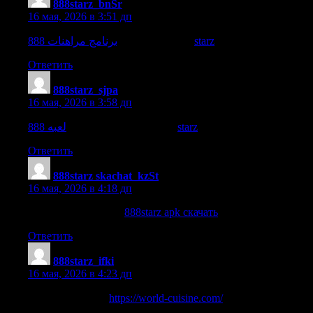
888starz_bnSr
:
16 мая, 2026 в 3:51 дп
برنامج مراهنات 888starz
تنزيل تطبيق 888
Ответить
888starz_sjpa
:
16 мая, 2026 в 3:58 дп
لعبه 888starz
تحميل تطبيق 888 ستارز
Ответить
888starz skachat_kzSt
:
16 мая, 2026 в 4:18 дп
888starz apk скачать
888starz apk скачать
.
Ответить
888starz_ifki
:
16 мая, 2026 в 4:23 дп
برنامج 888 ستارز
https://world-cuisine.com/