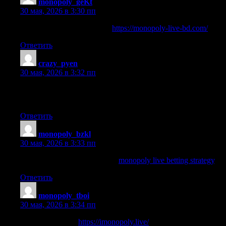
monopoly_geKt
:
30 мая, 2026 в 3:30 пп
monopoly live online casino
https://monopoly-live-bd.com/
Ответить
crazy_pyen
:
30 мая, 2026 в 3:32 пп
casino live crazy time [url=http://www.crazy-
timez.com/]https://crazy-timez.com/[/url]
Ответить
monopoly_bzkl
:
30 мая, 2026 в 3:33 пп
monopoly live betting strategy
monopoly live betting strategy
.
Ответить
monopoly_tboi
:
30 мая, 2026 в 3:34 пп
monopoly live uk
https://imonopoly.live/