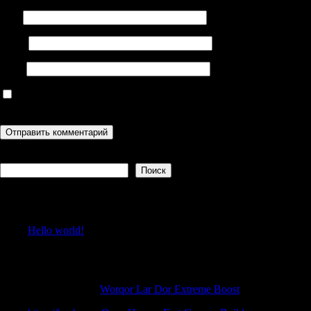
Имя
Email
Сайт
Сохранить моё имя, email и адрес сайта в этом браузере для
последующих моих комментариев.
Поиск
Поиск
Recent Posts
Hello world!
Recent Comments
ThomasGaish
к
Worqor Lar Dor Extreme Boost