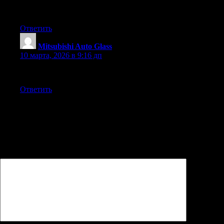
You’ve got such a great way with words.
Ответить
Mitsubishi Auto Glass
:
10 марта, 2026 в 9:16 дп
This was exceptional — keep up the amazing work!
Ответить
Добавить комментарий
Ваш адрес email не будет опубликован.
Обязательные поля
помечены
*
Комментарий
*