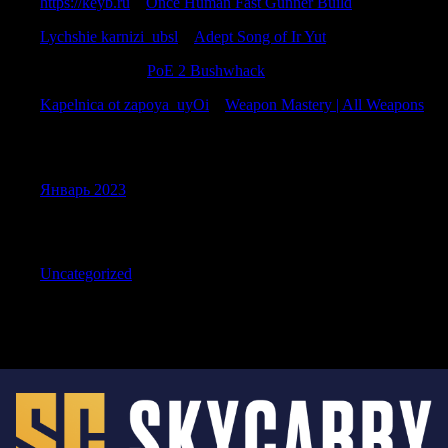
https://keyb.ru
к
Once Human Fast Gunner Build
Lychshie karnizi_ubsl
к
Adept Song of Ir Yut
WilliamPoems
к
PoE 2 Bushwhack
Kapelnica ot zapoya_uyOi
к
Weapon Mastery | All Weapons
Archives
Январь 2023
Categories
Uncategorized