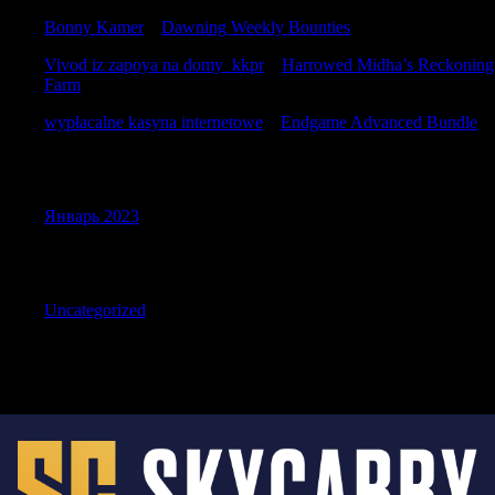
Bonny Kamer
к
Dawning Weekly Bounties
Vivod iz zapoya na domy_kkpr
к
Harrowed Midha’s Reckoning
Farm
wypłacalne kasyna internetowe
к
Endgame Advanced Bundle
Archives
Январь 2023
Categories
Uncategorized