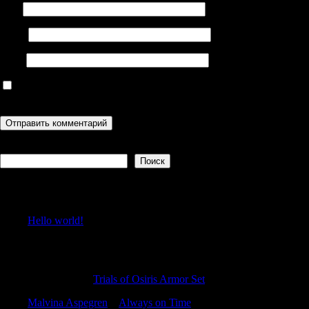
Имя
Email
Сайт
Сохранить моё имя, email и адрес сайта в этом браузере для
последующих моих комментариев.
Поиск
Поиск
Recent Posts
Hello world!
Recent Comments
OLaneIdoks
к
Trials of Osiris Armor Set
Malvina Aspegren
к
Always on Time