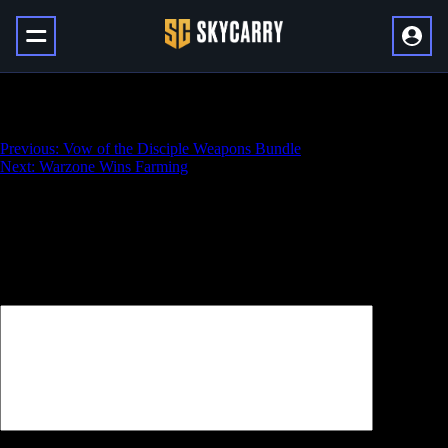
Dragon Glyphs Collecting
Навигация
Previous:
Vow of the Disciple Weapons Bundle
Next:
Warzone Wins Farming
по
записям
Добавить комментарий
Ваш адрес email не будет опубликован.
Обязательные поля
помечены
*
Комментарий
*