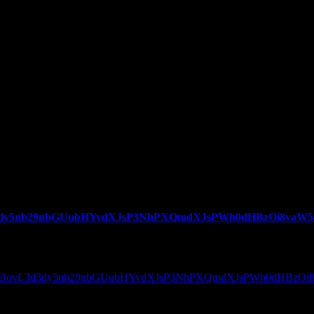
DovL3d3dy5nb29nbGUubHYvdXJsP3NhPXQmdXJsPWh0dHBzOi8
url=aHR0cDovL3d3dy5nb29nbGUubHYvdXJsP3NhPXQmdXJsPWh0dH