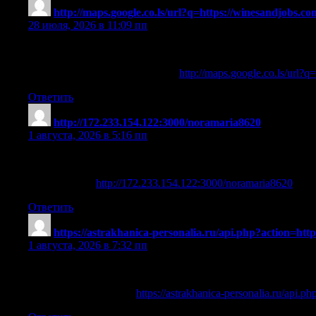
http://maps.google.co.ls/url?q=https://winesandjobs.c
28 июля, 2026 в 11:09 пп
References:
Northern lights casino walker mn
http://maps.google.co.ls/url?q
Ответить
http://172.233.154.122:3000/noramaria8620
:
1 августа, 2026 в 5:16 пп
References:
Casino darwin
http://172.233.154.122:3000/noramaria8620
Ответить
https://astrakhanica-personalia.ru/api.php?action=http
1 августа, 2026 в 7:32 пп
References:
Suncoast casino durban
https://astrakhanica-personalia.ru/api