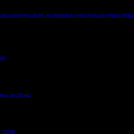
ED8590EBB2B3-EB8F99EC9DBC-EC8694EBA3A8EC8598-EBA994EC
360
ee&wr_id=297442
id=20580