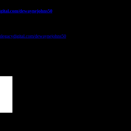
digital.com/dewaynejohns50
:
fenlegacydigital.com/dewaynejohns50
чены
*