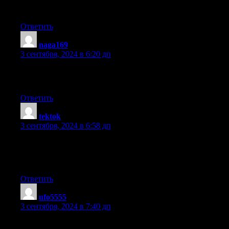
Thanks
Ответить
naga169
:
3 сентября, 2024 в 6:20 дп
There is certainly a lot to know about this issue. I like all
the points you made.
Ответить
tektok
:
3 сентября, 2024 в 6:58 дп
magnificent issues altogether, you simply gained a new reader.
What could you suggest about your post that you made some days
Any positive?
Ответить
ufo5555
:
3 сентября, 2024 в 7:40 дп
My programmer is trying to persuade me to move to .net from P