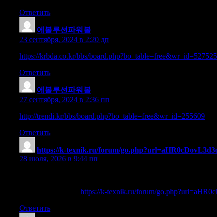
Ответить
에볼루션파워볼
:
23 сентября, 2024 в 2:20 дп
https://krbda.co.kr/bbs/board.php?bo_table=free&wr_id=527525
Ответить
에볼루션파워볼
:
27 сентября, 2024 в 2:36 пп
http://trendi.kr/bbs/board.php?bo_table=free&wr_id=255609
Ответить
https://k-texnik.ru/forum/go.php?url=aHR0c
28 июля, 2026 в 9:44 пп
References:
First council casino
https://k-texnik.ru/forum/go.php?
Ответить