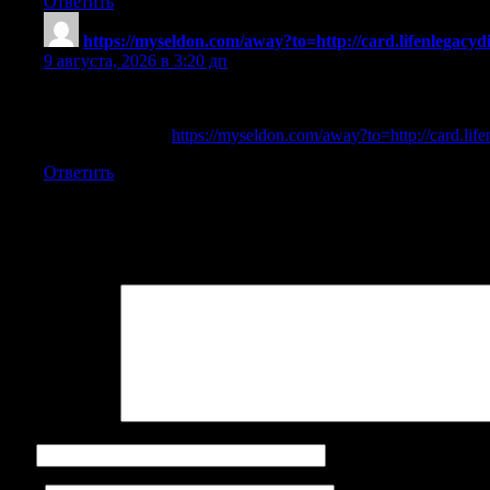
Ответить
https://myseldon.com/away?to=http://card.lifenlegacy
9 августа, 2026 в 3:20 дп
References:
Slot casino games
https://myseldon.com/away?to=http://card.li
Ответить
Добавить комментарий
Ваш адрес email не будет опубликован.
Обязательные поля поме
Комментарий
*
Имя