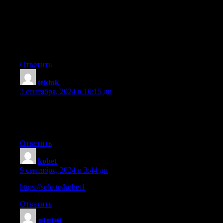
I have always disliked the idea because of the expenses. But he’s
I’ve been using WordPress on a number of websites for about a
about switching to another platform. I have heard excellent thing
Is there a way I can import all my wordpress posts into it?
Any kind of help would be greatly appreciated!
Ответить
tektok
:
3 сентября, 2024 в 10:15 дп
Aw, this was an incredibly good post. Taking
the time and actual effort to create a top notch article… but what
whole lot and never manage to get nearly anything done.
Ответить
kobet
:
9 сентября, 2024 в 3:44 дп
https://solo.to/kobet1
Ответить
텐텐벳
: