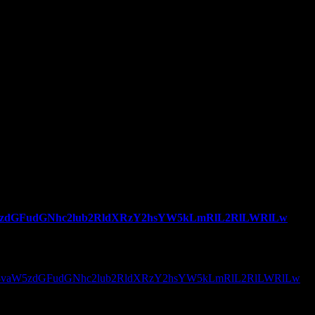
vaW5zdGFudGNhc2lub2RldXRzY2hsYW5kLmRlL2RlLWRlLw
:
BzOi8vaW5zdGFudGNhc2lub2RldXRzY2hsYW5kLmRlL2RlLWRlLw