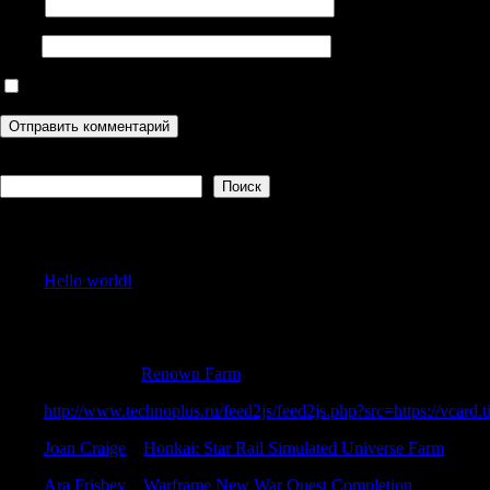
Email
Сайт
Сохранить моё имя, email и адрес сайта в этом браузере дл
Поиск
Поиск
Recent Posts
Hello world!
Recent Comments
DarrenZem
к
Renown Farm
http://www.technoplus.ru/feed2js/feed2js.php?src=https://vcard.t
Joan Craige
к
Honkai: Star Rail Simulated Universe Farm
Ara Frisbey
к
Warframe New War Quest Completion