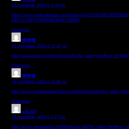
12 сентября, 2024 в 3:50 пп
https://www.outlookindia.com/plugin-play/ED8590
EBAAA8EC9584EBB3B4EAB8B0
Ответить
텐텐벳
:
15 сентября, 2024 в 12:47 дп
http://osongmall.com/bbs/board.php?bo_table=free&wr_id=804
Ответить
텐텐벳
:
16 сентября, 2024 в 11:08 дп
http://www.pyeonganlawfirm.com/bbs/board.php?bo_table=fr
Ответить
wbc247
:
18 сентября, 2024 в 1:27 пп
http://www.seeuplanet.com/bbs/board.php?bo_table=free&wr_