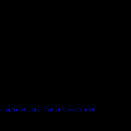
я последующих моих комментариев.
icr.app/harleybleakley
к
Diablo 4 Echo of Lilith Kill