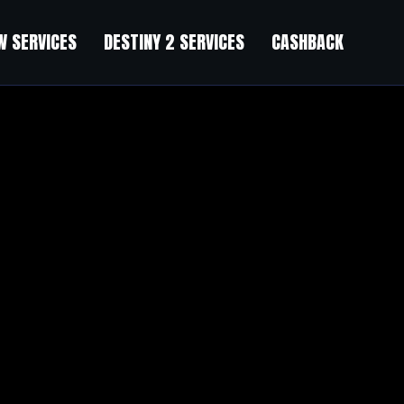
 SERVICES
DESTINY 2 SERVICES
CASHBACK
experiencing problems with your website.
appen before.