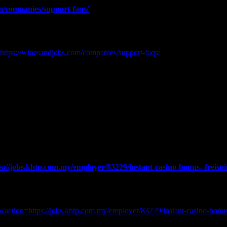
om/companies/support-faqs/
:
=https://winesandjobs.com/companies/support-faqs/
s://jobs.khtp.com.my/employer/83229/instant-casino-bonus-️-freisp
.php?action=https://jobs.khtp.com.my/employer/83229/instant-casino-b