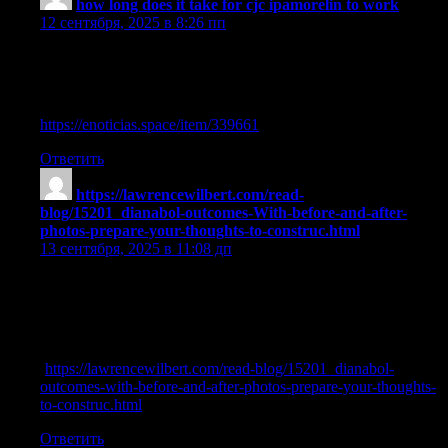
how long does it take for cjc ipamorelin to work
:
12 сентября, 2025 в 8:26 пп
cjc 1295 ipamorelin dosage calculator female
References:
https://enoticias.space/item/339661
Ответить
https://lawrencewilbert.com/read-
blog/15201_dianabol-outcomes-With-before-and-after-
photos-prepare-your-thoughts-to-construc.html
:
13 сентября, 2025 в 11:08 дп
what’s the difference between sermorelin and ipamorelin
References:
cjc 1295/Ipamorelin bodybuilding dosage
(
https://lawrencewilbert.com/read-blog/15201_dianabol-
outcomes-with-before-and-after-photos-prepare-your-thoughts-
to-construc.html
)
Ответить