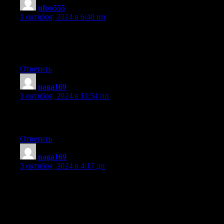
ufoo555
:
1 октября, 2024 в 6:40 пп
Everything is very open with a really clear explanation of the
issues. It was definitely informative. Your website is useful.
Many thanks for sharing!
Ответить
naga169
:
1 октября, 2024 в 11:54 пп
You ought to take part in a contest for one of the best blogs
on the internet. I’m going to highly recommend this blog!
Ответить
naga169
:
3 октября, 2024 в 4:17 дп
Spot on with this write-up, I truly believe this amazing site
needs far more attention. I’ll probably be returning to read more,
thanks
for the info!