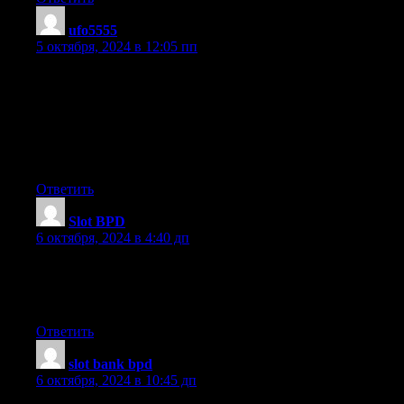
ufo5555
:
5 октября, 2024 в 12:05 пп
Hey there! Someone in my Facebook group shared this site with
us so I came to take a look. I’m definitely enjoying the
information. I’m book-marking and
will be tweeting this to my followers! Outstanding blog and
fantastic
design.
Ответить
Slot BPD
:
6 октября, 2024 в 4:40 дп
Everything is very open with a precise clarification of the issues.
It was definitely informative. Your website is extremely helpful.
Thanks for sharing!
Ответить
slot bank bpd
:
6 октября, 2024 в 10:45 дп