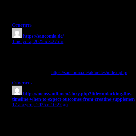
daily, both orally or via subcutaneous injection. In this article,
we’ll discover the wide selection of helpful results of BPC-157,
in addition to its potential unwanted effects.
Ответить
https://sancomia.de/
:
1 августа, 2025 в 3:27 пп
excalibur casino las vegas
References:
casino luxembourg (
https://sancomia.de/aktuelles/index.php/
)
Ответить
https://mensvault.men/story.php?title=unlocking-the-
timeline-when-to-expect-outcomes-from-creatine-supplemen
:
17 августа, 2025 в 10:27 дп
can you take creatine while fasting
References:
does creatine help build muscle faster