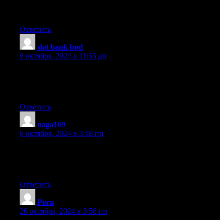
This paragraph is genuinely a nice one it assists
new net people, who are wishing in favor of blogging.
Ответить
slot bank bpd
:
6 октября, 2024 в 11:55 дп
Very good info. Lucky me I recently found your site by chance
(stumbleupon).
I have book marked it for later!
Ответить
naga169
:
6 октября, 2024 в 3:18 пп
It’s truly a nice and useful piece of info. I am satisfied that you
simply shared this helpful information with us.
Please keep us informed like this. Thank you for sharing.
Ответить
Porn
:
26 октября, 2024 в 3:58 пп