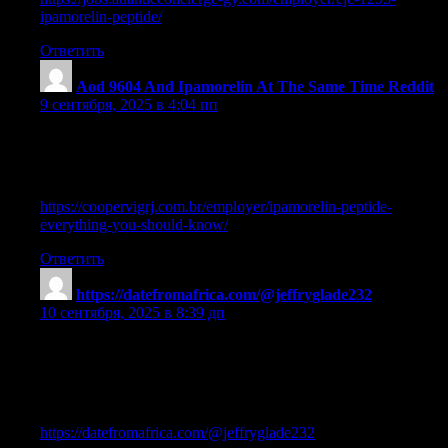
ipamorelin-peptide/
Ответить
Aod 9604 And Ipamorelin At The Same Time Reddit
:
9 сентября, 2025 в 4:04 пп
ipamorelin troche vs injection
References:
https://coopervigrj.com.br/employer/ipamorelin-peptide-
everything-you-should-know/
Ответить
https://datefromafrica.com/@jeffryglade232
:
10 сентября, 2025 в 8:39 дп
ipamorelin only reddit
References:
cjc 1295/ipamorelin weight loss —
https://datefromafrica.com/@jeffryglade232
,