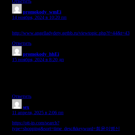
Ответить
promokody_wmEi
:
14 ноября, 2024 в 10:20 пп
продамус промокоды
http://www.angelladydety.getbb.ru/viewtopic.php?f=44&t=43
.
Ответить
promokody_hhEi
:
15 ноября, 2024 в 8:20 дп
Продамус промокод [url=https://forumsilverstars.forum24.ru/?
1-2-0-00000162-000-0-0-
1731577187/]https://forumsilverstars.forum24.ru/?1-2-0-
0000016[/url] .
Ответить
sex
:
11 апреля, 2025 в 2:06 пп
https://ott-ip.com/search?
type=shopping&sort=time_desc&keyword=희윤이병신