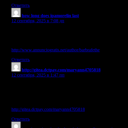
Ответить
how long does ipamorelin last
:
12 сентября, 2025 в 7:08 дп
ipamorelin long-term side effects
References:
http://www.annunciogratis.net/author/barbrafethe
Ответить
http://gitea.dctpay.com/maryann4705818
:
12 сентября, 2025 в 1:47 пп
where to buy ipamorelin peptide
References:
ipamorelin cjc 1295 before and after women —
http://gitea.dctpay.com/maryann4705818
,
Ответить