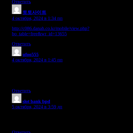
Ответить
토토사이트
:
4 октября, 2024 в 1:34 пп
http://c086.danah.co.kr/mobile/view.php?
bo_table=free&wr_id=13655
Ответить
ufoo555
:
4 октября, 2024 в 1:45 пп
It’s really a cool and helpful piece of information. I am satisfied
that you shared this helpful info with
us. Please stay us up to date like this. Thank you for sharing.
Ответить
slot bank bpd
:
5 октября, 2024 в 3:59 дп
Hi there, I enjoy reading all of your article post. I wanted to
write a little comment to support you.
Ответить