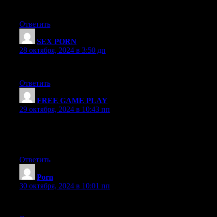
porn porn porn high rated
Ответить
SEX PORN
:
28 октября, 2024 в 3:50 дп
wow i am so hot and horny right now
Ответить
FREE GAME PLAY
:
29 октября, 2024 в 10:43 пп
Gambling Content? Gambling content is any form of content
that provides information, entertainment, or promotional material
related to gambling.
Ответить
Porn
:
30 октября, 2024 в 10:01 пп
fucking hell yea