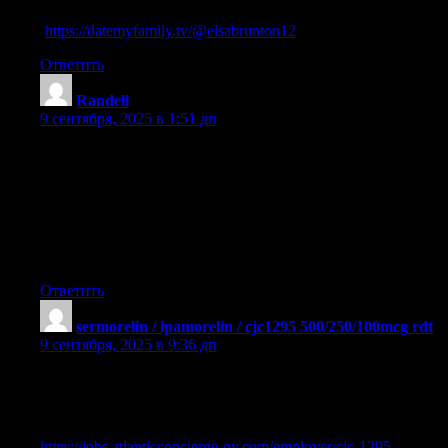
steroid stack for beginners
(
https://datemyfamily.tv/@elsabrunton12
)
Ответить
Randell
:
9 сентября, 2025 в 1:51 дп
ipamorelin and cjc 1295
References:
aod 9604 and ipamorelin at the same time
[https://www.google.com.ai/url?
q=https://www.valley.md/understanding-ipamorelin-side-effects]
Ответить
sermorelin / ipamorelin / cjc1295 500/250/100mcg rdt
:
9 сентября, 2025 в 9:36 дп
ipamorelin cjc 1295 reviews
References:
https://jobs.atlanticconcierge-gy.com/employer/cjc-1295-