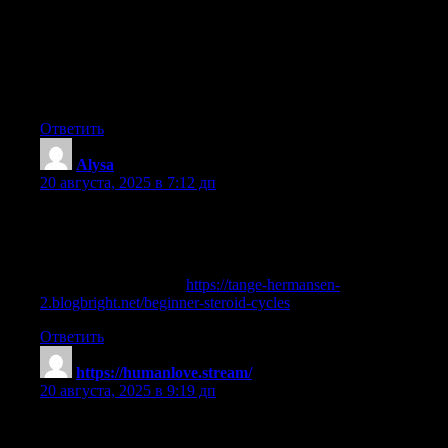
with relatively quick outcomes, but not as quick as Anadrol. But
here’s the thing… Trenbolone’s positive aspects shall be dry and
maintainable, whereas a lot of the load gained with Anadrol is
lost. Both Anadrol and Superdrol are very liver-toxic, so there’s
no distinction within the recommended length of time we must
be utilizing them.
Ответить
Alysa
:
20 августа, 2025 в 7:12 дп
dianabol sustanon cycle
References:
anavar dianabol cycle (
https://tange-hermansen-
2.blogbright.net/beginner-steroid-cycles
)
Ответить
https://humanlove.stream/
:
20 августа, 2025 в 9:19 дп
dianabol test cycle