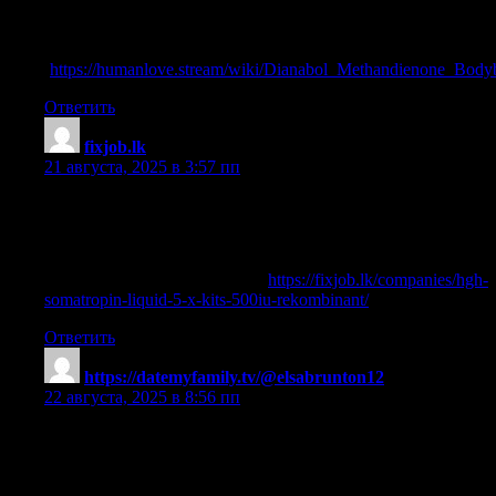
References:
dianabol Winstrol cycle
(
https://humanlove.stream/wiki/Dianabol_Methandienone_Body
Ответить
fixjob.lk
:
21 августа, 2025 в 3:57 пп
hgh zum abnehmen
References:
hgh dosierung bodybuilding —
https://fixjob.lk/companies/hgh-
somatropin-liquid-5-x-kits-500iu-rekombinant/
—
Ответить
https://datemyfamily.tv/@elsabrunton12
:
22 августа, 2025 в 8:56 пп
anabolic androgenic steroids definition
References: