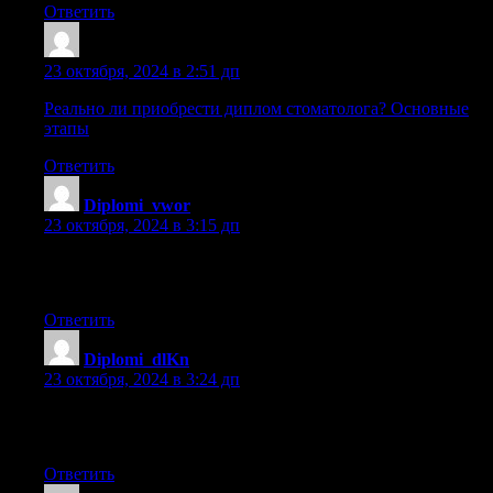
Ответить
Sazriry
:
23 октября, 2024 в 2:51 дп
Реально ли приобрести диплом стоматолога? Основные
этапы
Ответить
Diplomi_vwor
:
23 октября, 2024 в 3:15 дп
купить диплом института в екатеринбурге
[url=https://server-diploms.ru/]server-diploms.ru[/url] .
Ответить
Diplomi_dlKn
:
23 октября, 2024 в 3:24 дп
купить диплом в феодосии [url=https://man-diploms.ru/]man-
diploms.ru[/url] .
Ответить