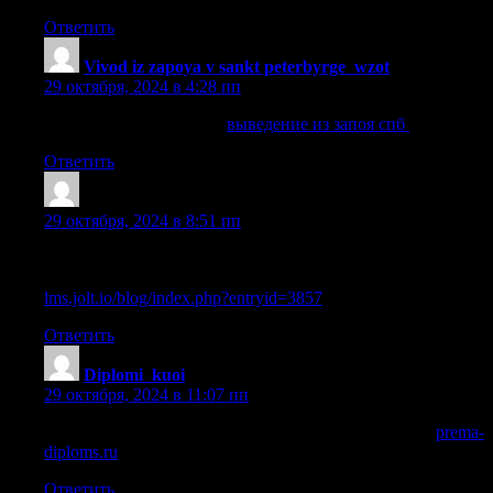
Ответить
Vivod iz zapoya v sankt peterbyrge_wzot
:
29 октября, 2024 в 4:28 пп
выведение из запоя спб
выведение из запоя спб
.
Ответить
Mazress
:
29 октября, 2024 в 8:51 пп
Официальная покупка диплома вуза с сокращенной
программой в Москве
lms.jolt.io/blog/index.php?entryid=3857
Ответить
Diplomi_kuoi
:
29 октября, 2024 в 11:07 пп
купить диплом о высшем образовании в интернете
prema-
diploms.ru
.
Ответить