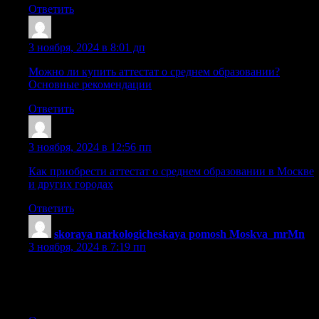
Ответить
Dnrtiep
:
3 ноября, 2024 в 8:01 дп
Можно ли купить аттестат о среднем образовании?
Основные рекомендации
Ответить
Sazrnrc
:
3 ноября, 2024 в 12:56 пп
Как приобрести аттестат о среднем образовании в Москве
и других городах
Ответить
skoraya narkologicheskaya pomosh Moskva_mrMn
:
3 ноября, 2024 в 7:19 пп
скорая наркологическая помощь [url=https://skoraya-
narkologicheskaya-pomoshch-moskva11.ru/]скорая
наркологическая помощь[/url] .