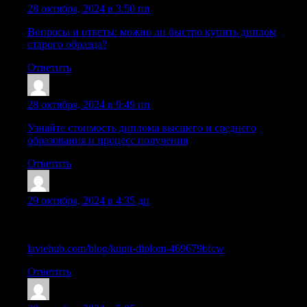
28 октября, 2024 в 3:50 пп
Вопросы и ответы: можно ли быстро купить диплом
старого образца?
Ответить
Xazraqn
:
28 октября, 2024 в 9:49 пп
Узнайте стоимость диплома высшего и среднего
образования и процесс получения
Ответить
Williamsmant
:
29 октября, 2024 в 4:35 дп
Полезная информация как купить диплом о высшем
образовании без рисков
laviehub.com/blog/kupit-diplom-469679bfcw
Ответить
Sazrqap
: