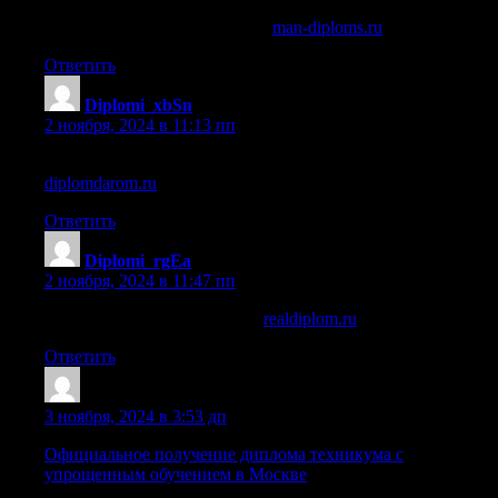
рамка для диплома а4 купить
man-diploms.ru
.
Ответить
Diplomi_xbSn
:
2 ноября, 2024 в 11:13 пп
купить диплом о высшем образовании в новокузнецке
diplomdarom.ru
.
Ответить
Diplomi_rgEa
:
2 ноября, 2024 в 11:47 пп
спортивный диплом купить
realdiplom.ru
.
Ответить
Sazrbct
:
3 ноября, 2024 в 3:53 дп
Официальное получение диплома техникума с
упрощенным обучением в Москве