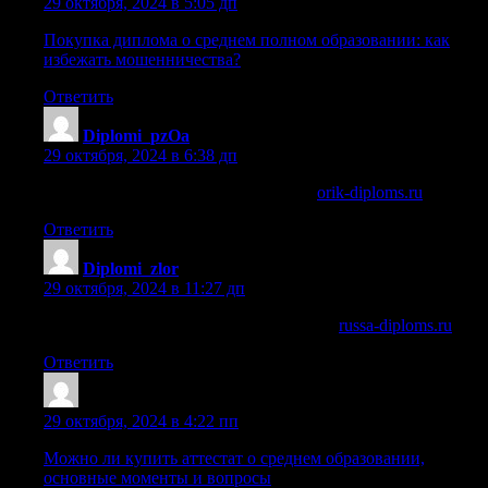
29 октября, 2024 в 5:05 дп
Покупка диплома о среднем полном образовании: как
избежать мошенничества?
Ответить
Diplomi_pzOa
:
29 октября, 2024 в 6:38 дп
купить диплом фитнес инструктора
orik-diploms.ru
.
Ответить
Diplomi_zlor
:
29 октября, 2024 в 11:27 дп
купить свидетельство об усыновлении
russa-diploms.ru
.
Ответить
Cazrdps
:
29 октября, 2024 в 4:22 пп
Можно ли купить аттестат о среднем образовании,
основные моменты и вопросы