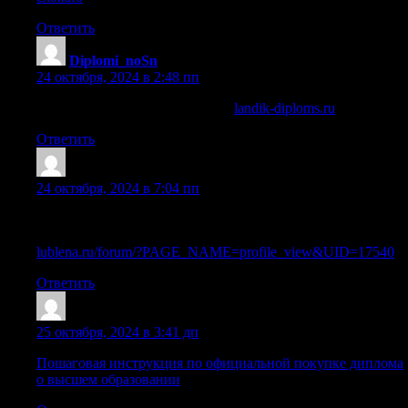
Ответить
Diplomi_noSn
:
24 октября, 2024 в 2:48 пп
купить диплом в новоалтайске
landik-diploms.ru
.
Ответить
Lazrtcx
:
24 октября, 2024 в 7:04 пп
Купить диплом магистра оказалось возможно, быстрое
обучение и диплом на руки
lublena.ru/forum/?PAGE_NAME=profile_view&UID=17540
Ответить
Diplomi_xcPn
:
25 октября, 2024 в 3:41 дп
Пошаговая инструкция по официальной покупке диплома
о высшем образовании