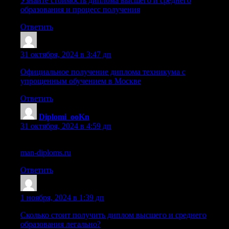
Узнайте стоимость диплома высшего и среднего
образования и процесс получения
Ответить
Sazrunx
:
31 октября, 2024 в 3:47 дп
Официальное получение диплома техникума с
упрощенным обучением в Москве
Ответить
Diplomi_ooKn
:
31 октября, 2024 в 4:59 дп
купить государственный диплом высшего образования
man-diploms.ru
.
Ответить
Dnrtwlw
:
1 ноября, 2024 в 1:39 дп
Сколько стоит получить диплом высшего и среднего
образования легально?