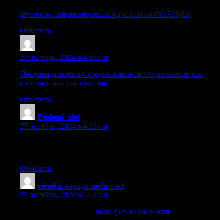
investicos.com/uncategorized/kupit-diplom-691720jfup
Ответить
Sazrddz
:
27 октября, 2024 в 4:18 пп
Покупка диплома о среднем полном образовании: как
избежать мошенничества?
Ответить
Diplomi_xloi
:
27 октября, 2024 в 4:21 пп
купить диплом косметолога [url=https://prema-
diploms.ru/]prema-diploms.ru[/url] .
Ответить
vivod iz zapoya sochi_ozol
:
27 октября, 2024 в 5:52 пп
вывод из запоя в сочи
вывод из запоя в сочи
.