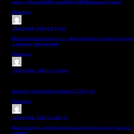
name=webboard&file=read&id=18424&actionpost=quote
Ответить
Sazrmun
:
23 октября, 2024 в 8:57 пп
Пошаговая инструкция по официальной покупке диплома
о высшем образовании
Ответить
Williamsmant
:
23 октября, 2024 в 11:26 пп
Приобретение диплома ПТУ с сокращенной программой
обучения в Москве
laviehub.com/blog/kupit-diplom-721907yejj
Ответить
Lazrzdu
:
24 октября, 2024 в 12:06 дп
Как оказалось, купить диплом кандидата наук не так уж и
сложно