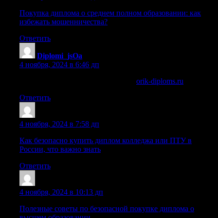
Покупка диплома о среднем полном образовании: как
избежать мошенничества?
Ответить
Diplomi_jsOa
:
4 ноября, 2024 в 6:46 дп
купить диплом в новочебоксарске
orik-diploms.ru
.
Ответить
Dnrtvze
:
4 ноября, 2024 в 7:58 дп
Как безопасно купить диплом колледжа или ПТУ в
России, что важно знать
Ответить
Diplomi_vmPn
:
4 ноября, 2024 в 10:13 дп
Полезные советы по безопасной покупке диплома о
высшем образовании