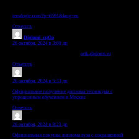
программой обучения
terralogie.com/?p=6591&lang=en
Ответить
Diplomi_cqOa
:
26 октября, 2024 в 3:00 дп
купить диплом о высшем в уфе
orik-diploms.ru
.
Ответить
Sazrujl
:
26 октября, 2024 в 5:33 дп
Официальное получение диплома техникума с
упрощенным обучением в Москве
Ответить
Lazrqrg
:
26 октября, 2024 в 8:23 дп
Официальная покупка диплома вуза с сокращенной