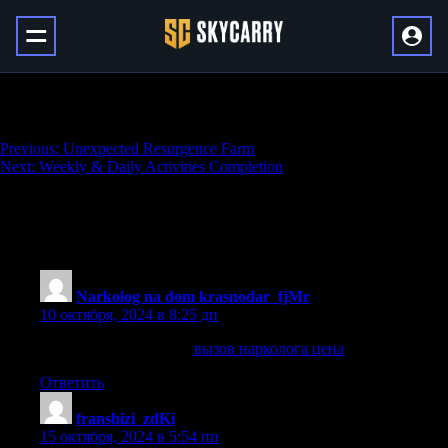
Custom 1-60 Powerleveling Boost
Навигация
Previous:
Unexpected Resurgence Farm
Next:
Weekly & Daily Activities Completion
по
записям
525 thoughts on “
Custom 1-60
Powerleveling Boost
”
Narkolog na dom krasnodar_fjMr
:
10 октября, 2024 в 8:25 дп
вызов нарколога цена
вызов нарколога цена
.
Ответить
franshizi_zdKi
:
15 октября, 2024 в 5:54 пп