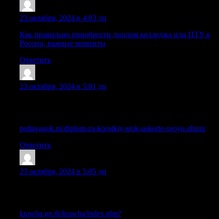
Sazrqus
:
23 октября, 2024 в 4:03 дп
Как правильно приобрести диплом колледжа или ПТУ в
России, важные моменты
Ответить
Sazrlnq
:
23 октября, 2024 в 5:01 дп
Покупка школьного аттестата с упрощенной программой:
что важно знать
poltavagok.ru/diplom-za-korotkiy-srok-uskorte-svoyu-zhizn/
Ответить
Sazriag
:
23 октября, 2024 в 5:05 дп
Полезная информация как официально купить диплом о
высшем образовании
krawha.go.th/krawha/index.php?