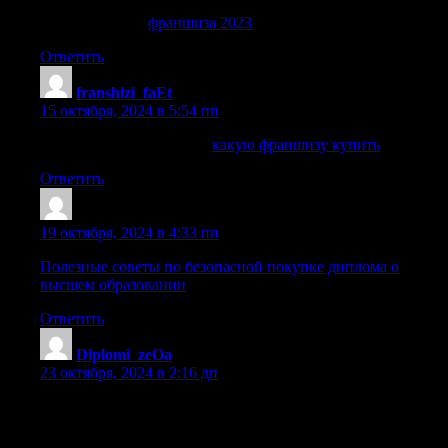
франшиза 2023
франшиза 2023
.
Ответить
franshizi_faEt
:
15 октября, 2024 в 5:54 пп
какую франшизу купить
какую франшизу купить
.
Ответить
Sazrasv
:
19 октября, 2024 в 4:33 пп
Полезные советы по безопасной покупке диплома о
высшем образовании
Ответить
Diplomi_zeOa
:
23 октября, 2024 в 2:16 дп
купить диплом университета в москве [url=https://orik-
diploms.ru/]купить диплом университета в москве[/url] .