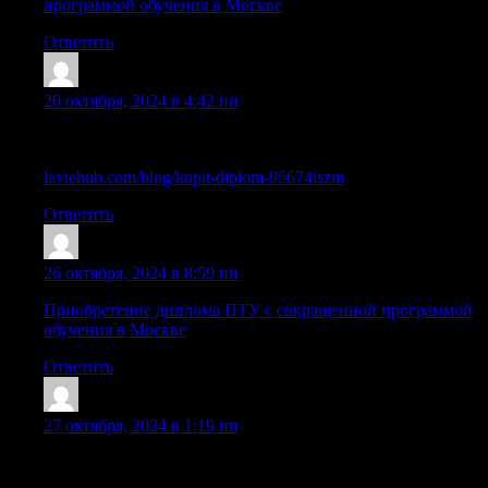
программой обучения в Москве
Ответить
Williamsmant
:
26 октября, 2024 в 4:42 пп
Как приобрести аттестат о среднем образовании в Москве
и других городах
laviehub.com/blog/kupit-diplom-95674iszm
Ответить
Diplomi_soPn
:
26 октября, 2024 в 8:59 пп
Приобретение диплома ПТУ с сокращенной программой
обучения в Москве
Ответить
Mazrnpm
:
27 октября, 2024 в 1:19 пп
Всё, что нужно знать о покупке аттестата о среднем
образовании без рисков