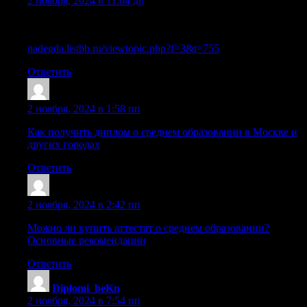
2 ноября, 2024 в 11:04 дп
Покупка диплома о среднем полном образовании: как
избежать мошенничества?
nadegda.listbb.ru/viewtopic.php?f=3&t=755
Ответить
Diplomi_qgPn
:
2 ноября, 2024 в 1:58 пп
Как получить диплом о среднем образовании в Москве и
других городах
Ответить
Sazrqps
:
2 ноября, 2024 в 2:42 пп
Можно ли купить аттестат о среднем образовании?
Основные рекомендации
Ответить
Diplomi_beKn
:
2 ноября, 2024 в 7:54 пп