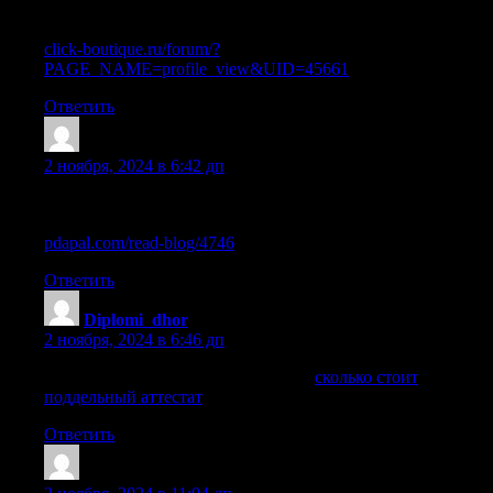
подводные камни
click-boutique.ru/forum/?
PAGE_NAME=profile_view&UID=45661
Ответить
Sazrius
:
2 ноября, 2024 в 6:42 дп
Как избежать рисков при покупке диплома колледжа или
ПТУ в России
pdapal.com/read-blog/4746
Ответить
Diplomi_dhor
:
2 ноября, 2024 в 6:46 дп
сколько стоит поддельный аттестат
сколько стоит
поддельный аттестат
.
Ответить
Sazritl
: