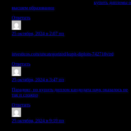
купить дипломы о высшем образовании
купить дипломы о
высшем образовании
.
Ответить
Mazrhoh
:
25 октября, 2024 в 2:07 пп
Купить диплом о среднем образовании в Москве и любом
другом городе
investicos.com/uncategorized/kupit-diplom-742718vird
Ответить
Iariorbyp
:
25 октября, 2024 в 3:47 пп
Парадокс, но купить диплом кандидата наук оказалось не
так и сложно
Ответить
Sazrdry
:
25 октября, 2024 в 9:19 пп
Легальная покупка диплома ВУЗа с сокращенной