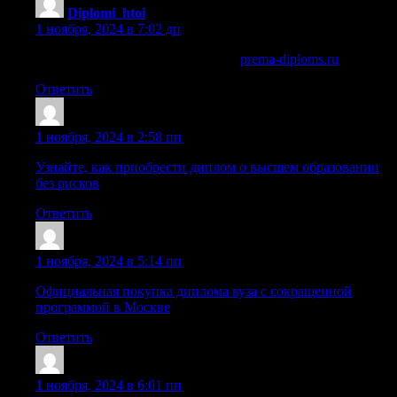
Diplomi_htoi
:
1 ноября, 2024 в 7:02 дп
где купить медицинский диплом
prema-diploms.ru
.
Ответить
Mazryes
:
1 ноября, 2024 в 2:58 пп
Узнайте, как приобрести диплом о высшем образовании
без рисков
Ответить
Oarioreyy
:
1 ноября, 2024 в 5:14 пп
Официальная покупка диплома вуза с сокращенной
программой в Москве
Ответить
Williamsmant
:
1 ноября, 2024 в 6:01 пп