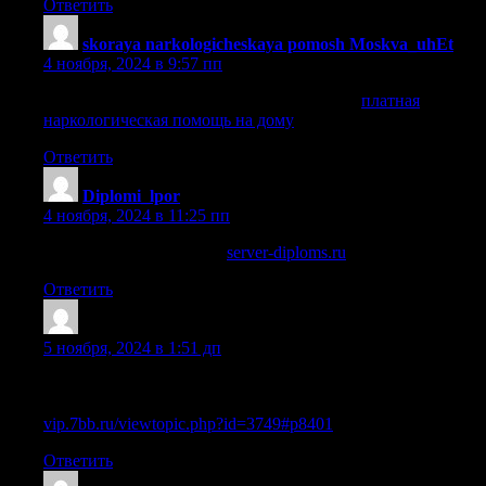
Ответить
skoraya narkologicheskaya pomosh Moskva_uhEt
:
4 ноября, 2024 в 9:57 пп
платная наркологическая помощь на дому
платная
наркологическая помощь на дому
.
Ответить
Diplomi_lpor
:
4 ноября, 2024 в 11:25 пп
коломна купить диплом
server-diploms.ru
.
Ответить
Sazrciq
:
5 ноября, 2024 в 1:51 дп
Сколько стоит диплом высшего и среднего образования и
как его получить?
vip.7bb.ru/viewtopic.php?id=3749#p8401
Ответить