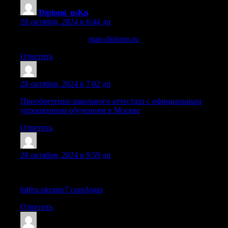
Diplomi_usKn
:
28 октября, 2024 в 6:44 дп
диплом купить сад
man-diploms.ru
.
Ответить
Diplomi_dzPn
:
28 октября, 2024 в 7:02 дп
Приобретение школьного аттестата с официальным
упрощенным обучением в Москве
Ответить
Sazrgis
:
28 октября, 2024 в 9:59 дп
Как быстро и легально купить аттестат 11 класса в Москве
bdfeu.ukraine7.com/login
Ответить
Sazrhpn
: