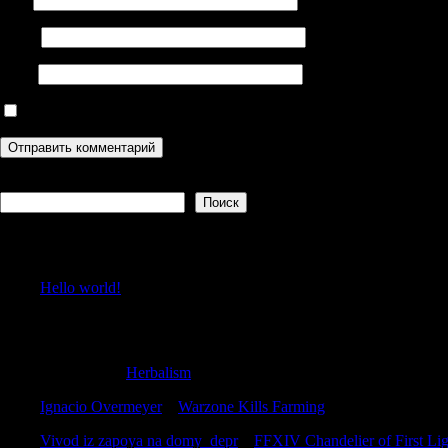
Email
Сайт
Сохранить моё имя, email и адрес сайта в этом браузере дл
Поиск
Поиск
Recent Posts
Hello world!
Recent Comments
Johnnybon
к
Herbalism
Ignacio Overmeyer
к
Warzone Kills Farming
Vivod iz zapoya na domy_depr
к
FFXIV Chandelier of First Li