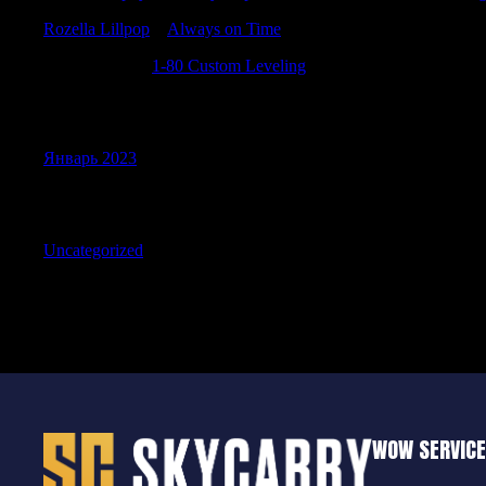
Rozella Lillpop
к
Always on Time
PatrickLeank
к
1-80 Custom Leveling
Archives
Январь 2023
Categories
Uncategorized
WOW SERVIC