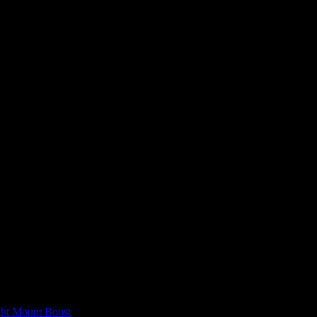
я последующих моих комментариев.
ght Mount Boost