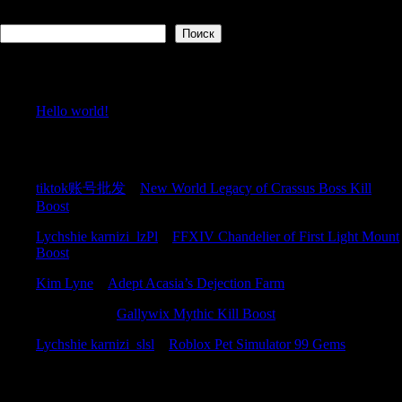
Поиск
Поиск
Recent Posts
Hello world!
Recent Comments
tiktok账号批发
к
New World Legacy of Crassus Boss Kill
Boost
Lychshie karnizi_lzPl
к
FFXIV Chandelier of First Light Mount
Boost
Kim Lyne
к
Adept Acasia’s Dejection Farm
Michaelbax
к
Gallywix Mythic Kill Boost
Lychshie karnizi_slsl
к
Roblox Pet Simulator 99 Gems
Archives