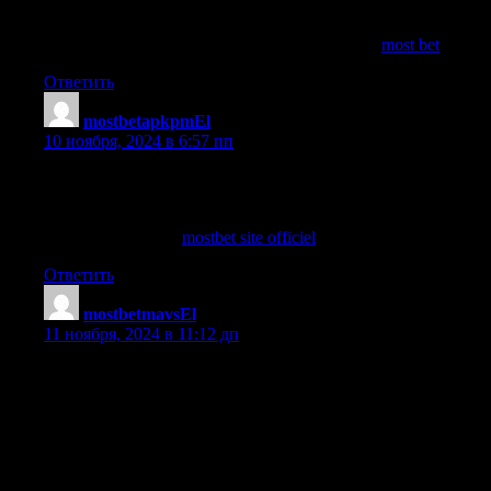
partenaire pour les paris sportifs au Maroc | Inscrivez-vous et
recevez un bonus de bienvenue sur Mostbet | Mostbet Maroc est
ideal pour les amateurs de paris sportifs most bet
most bet
.
Ответить
mostbetapkpmEl
:
10 ноября, 2024 в 6:57 пп
Inscrivez-vous facilement sur Mostbet et commencez votre
aventure | Pariez sur vos sports favoris avec Mostbet Maroc |
Explorez le casino en ligne et les jeux d’Aviator sur Mostbet
mostbet site officiel
mostbet site officiel
.
Ответить
mostbetmavsEl
:
11 ноября, 2024 в 11:12 дп
Profitez des meilleures cotes avec Mostbet pour vos paris
sportifs | Beneficiez d’un jeu responsable et securise avec
Mostbet | Obtenez des bonus d’inscription en rejoignant Mostbet
Maroc | Decouvrez les avantages de Mostbet pour les joueurs
marocains | Mostbet Maroc est l’un des meilleurs sites de paris
en ligne | Accedez a des jeux de qualite superieure sur Mostbet
Maroc | Jouez a des jeux de casino varies sur Mostbet Maroc |