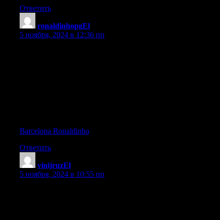
Ответить
ronaldinhopgEl
:
5 ноября, 2024 в 12:36 пп
Descubre como Ronaldinho se convirtio en una leyenda del
futbol | Lee sobre la influencia de Ronaldinho en el futbol
moderno | Conoce la historia de Ronaldinho desde su infancia |
Descubre los secretos del exito de Ronaldinho | Descubre como
Ronaldinho influyo en la proxima generacion | Informate sobre
los premios y logros de Ronaldinho | Conoce las estadisticas mas
impresionantes de Ronaldinho | Explora la pasion de
Ronaldinho por el futbol y su impacto | Descubre los detalles de
la carrera profesional de Ronaldinho, Ronaldinho Barcelona
Barcelona Ronaldinho
.
Ответить
vinijruzEl
:
5 ноября, 2024 в 10:55 пп
Conoce la historia de superacion de Vinicius Junior | Conoce los
goles mas impresionantes de Vinicius | Explora las habilidades y
tecnicas de Vini Jr. | Explora como Vinicius se convirtio en un
simbolo de Brasil | Conoce el impacto de Vinicius en los