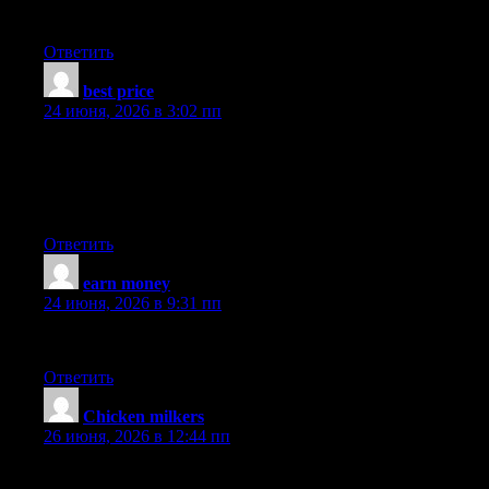
Dry Cleaning in New York city by Sparkly Maid NYC
Ответить
best price
:
24 июня, 2026 в 3:02 пп
It’s like you read my thoughts! This material is a bit too
advanced for me . So is there anything you would recommend
for someone just starting out? Some nice points there. Thumbs
up!
Ответить
earn money
:
24 июня, 2026 в 9:31 пп
Hit me up!
Ответить
Chicken milkers
:
26 июня, 2026 в 12:44 пп
When I turned on my Iphone this page was already loaded. Nice