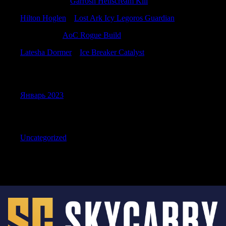
MatthewCox
к
Garrosh Hellscream Kill
Hilton Hoglen
к
Lost Ark Icy Legoros Guardian
JamiePlalk
к
AoC Rogue Build
Latesha Dormer
к
Ice Breaker Catalyst
Archives
Январь 2023
Categories
Uncategorized