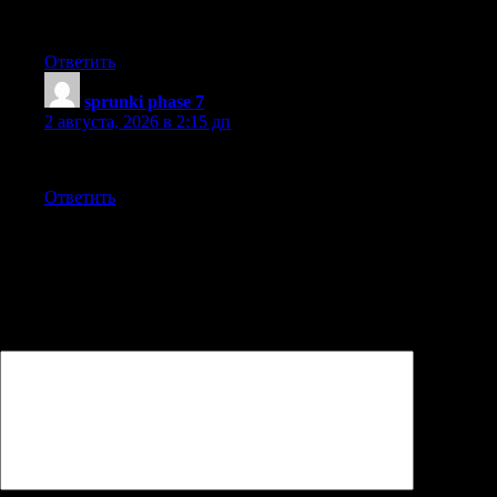
write up. Your article has proven useful to me. I enjoyed reading
this.
Ответить
sprunki phase 7
:
2 августа, 2026 в 2:15 дп
Sprunki communities exist on multiple social platforms.
Ответить
Добавить комментарий
Ваш адрес email не будет опубликован.
Обязательные поля
помечены
*
Комментарий
*