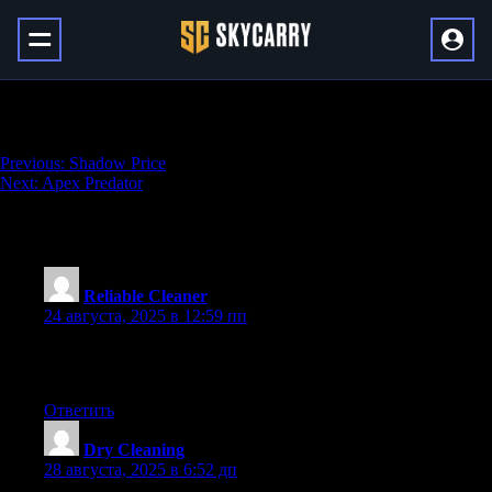
Chattering Bone
Навигация
Previous:
Shadow Price
Next:
Apex Predator
по
записям
6 thoughts on “
Chattering Bone
”
Reliable Cleaner
:
24 августа, 2025 в 12:59 пп
Panic-mode cleaning rescue, made impossible timeline work.
Rapid response legends. Last-minute legends.
Ответить
Dry Cleaning
:
28 августа, 2025 в 6:52 дп