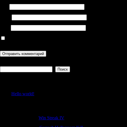
Имя
Email
Сайт
Сохранить моё имя, email и адрес сайта в этом браузере для
последующих моих комментариев.
Поиск
Поиск
Recent Posts
Hello world!
Recent Comments
NicolasFeaft
к
Win Streak IV