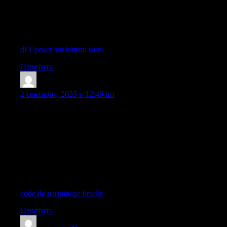
retrait est simple et efficace, neanmoins j’aimerais plus de bonus
allechants. En conclusion, Banzai Casino offre une experience
exceptionnelle pour les joueurs en quete de frissons ! Par ailleurs
le design est visuellement percutant, ce qui intensifie le plaisir de
jouer.
dГ©poser sur banzai slots
|
Ответить
Dieona8Wek
:
2 сентября, 2025 в 12:49 пп
Je trouve absolument fantastique Betclic Casino, ca ressemble a
une aventure pleine de frissons. Le catalogue de jeux est
incroyablement riche, proposant des jeux de table classiques et
elegants. Le service client est exceptionnel, offrant des reponses
rapides et precises. Les gains sont verses en un clin d’?il,
neanmoins davantage de recompenses seraient appreciees. Dans
l’ensemble, Betclic Casino ne decoit jamais pour les amateurs de
casino en ligne ! De plus l’interface est fluide et intuitive, ce qui
amplifie le plaisir de jouer.
code de parrainage betclic
|
Ответить