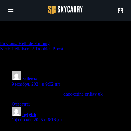
Brawl Stars Gems
Навигация
Previous:
Helltide Farming
Next:
Helldivers 2 Trophies Boost
по
записям
1 822 thoughts on “
Brawl Stars Gems
”
railems
:
9 ноября, 2024 в 9:02 пп
Time for us to hit the sheets
dapoxetine priligy uk
Ответить
bgfgbh
:
1 февраля, 2025 в 6:16 дп
dvfdfdvcdxfvf