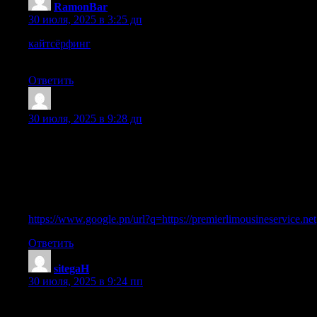
RamonBar
:
30 июля, 2025 в 3:25 дп
кайтсёрфинг
Соревнования по кайтсерфингу: мировые
туры и чемпионаты
Ответить
Stephenabomy
:
30 июля, 2025 в 9:28 дп
Hey fantastic blog! Does running a blog similar to this take a lot
of work? I’ve absolutely no expertise in programming but I had
been hoping to start my own blog in the near future. Anyhow,
should you have any ideas or tips for new blog owners please
share. I understand this is off topic but I simply wanted to ask.
Many thanks!
https://www.google.pn/url?q=https://premierlimousineservice.net
Ответить
sitegaH
:
30 июля, 2025 в 9:24 пп
Думаю поломка вполне ремонтопригодна. Вам нужно