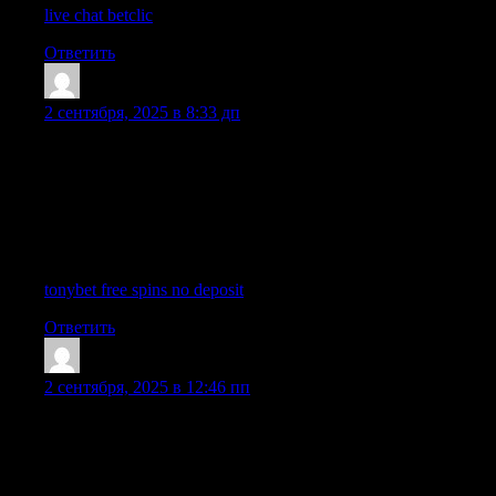
live chat betclic
|
Ответить
Abobus4Wek
:
2 сентября, 2025 в 8:33 дп
Je suis fan de le casino TonyBet, ca offre une experience de jeu
incroyable. Les options de jeu sont nombreuses, proposant des
jeux de table classiques. Le service client est super, tres
professionnel. Le processus de retrait est efficace, cependant
j’aimerais plus de bonus. Dans l’ensemble, TonyBet est une
plateforme fiable pour ceux qui aiment parier ! En bonus,
l’interface est fluide, ajoutant une touche de confort.
tonybet free spins no deposit
|
Ответить
Quauco4Wek
:
2 сентября, 2025 в 12:46 пп
Je suis totalement emballe par Banzai Casino, ca ressemble a
une experience de jeu explosive. La gamme de jeux est
impressionnante, incluant des slots dynamiques. Le support est
ultra-reactif, garantissant une aide immediate. Le processus de