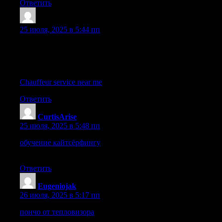
Ответить
Lewispon
:
25 июля, 2025 в 5:44 пп
Thank you for every other informative web site. The place else
could I am getting that kind of info written in such a perfect
approach? I’ve a challenge that I’m just now running on, and I
have been on the glance out for such information.
Chauffeur service near me
Ответить
CurtisArise
:
25 июля, 2025 в 5:48 пп
обучение кайтсёрфингу
Инструктор по кайтсерфингу: как
выбрать
Ответить
Eugeniojak
:
26 июля, 2025 в 5:17 пп
пончо от тепловизора
продадут ли детям тактическое
снаряжение Продажа тактического снаряжения детям