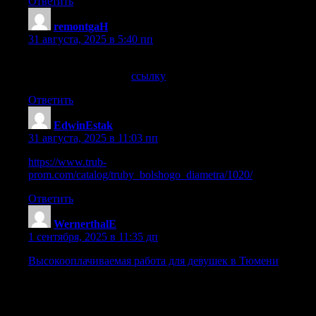
Ответить
remontgaH
:
31 августа, 2025 в 5:40 пп
Данный сервисный центр поможет починить ваше
устройство, держите
ссылку
об этом сервисном центре
Ответить
EdwinEstak
:
31 августа, 2025 в 11:03 пп
https://www.trub-
prom.com/catalog/truby_bolshogo_diametra/1020/
Ответить
WernerthalE
:
1 сентября, 2025 в 11:35 дп
Высокооплачиваемая работа для девушек в Тюмени
Высокооплачиваемая работа для девушек в Тюмени: Стань
лицом новой эпохи, где красота и интеллект открывают
двери в мир больших возможностей. Мы предлагаем не
просто работу, а шанс изменить свою жизнь, обрести