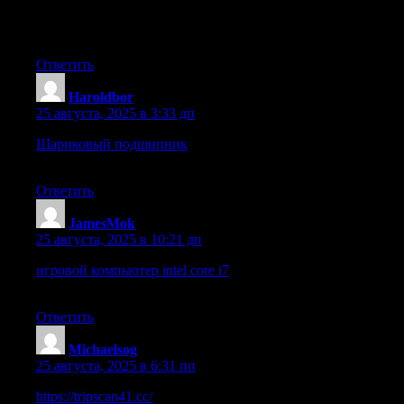
это специализированные подшипники, предназначенные
для работы в условиях повышенной вибрации и ударных
нагрузок.
Ответить
Haroldbor
:
25 августа, 2025 в 3:33 дп
Шариковый подшипник
Подобрать подшипник по
размерам: точность выбора
Ответить
JamesMok
:
25 августа, 2025 в 10:21 дп
игровой компьютер intel core i7
: Тихий компьютер:
Комфортная работа.
Ответить
Michaelsog
:
25 августа, 2025 в 6:31 пп
https://tripscan41.cc/
Трипскан: Легкость и удобство в