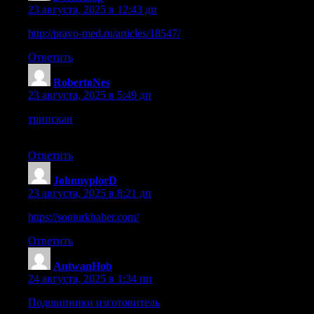
23 августа, 2025 в 12:43 дп
http://pravo-med.ru/articles/18547/
Ответить
RobertoNes
:
23 августа, 2025 в 5:49 дп
трипскан
Сайт трипскан — это целый мир возможностей
для планирования идеального путешествия.
Ответить
JohnnyplorD
:
23 августа, 2025 в 8:21 дп
https://sonturkhaber.com/
Ответить
AntwanHob
:
24 августа, 2025 в 1:34 пп
Подшипники изготовитель
Вибростойкие подшипники –