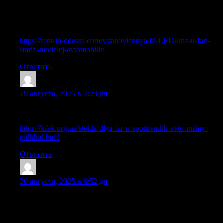
bookmark your website and take the feeds also? I am satisfied to
find numerous useful info right here within the submit, we’d like
work out more techniques in this regard, thanks for sharing. . . . .
.
https://rent-in-odessa.com/vstanovlennya-bi-LED-linz-u-fari-
starih-modelej-avtomobiliv
Ответить
ShaneIdoks
:
19 августа, 2025 в 4:23 дп
Because the admin of this web page is working, no question
very shortly it will be renowned, due to its quality contents.
https://kfek.org.ua/stekla-dlya-far-u-sportivnikh-avto-inshiy-
pidkhid.html
Ответить
IsmaelDof
:
20 августа, 2025 в 6:52 дп
An outstanding share! I’ve just forwarded this onto a friend who
had been conducting a little research on this. And he in fact
ordered me lunch due to the fact that I found it for him… lol. So