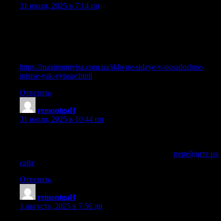
31 июля, 2025 в 7:14 пп
Simply desire to say your article is as astounding. The clearness
in your post is just great and i could assume you are an expert on
this subject. Fine with your permission let me to grab your feed
to keep updated with forthcoming post. Thanks a million and
please carry on the gratifying work.
https://maximumvisa.com.ua/sklo-ne-sidaye-v-posadochne-
mistse-yak-vyprav.html
Ответить
remontgaH
:
31 июля, 2025 в 10:44 пп
Cделай запрос в сервисный центр в Новосибирске,
считаю, что данная поломка не очень серьезная и
устройство можно отремонтировать, кликни
перейдите на
сайт
Ответить
remontgaH
:
1 августа, 2025 в 7:56 дп