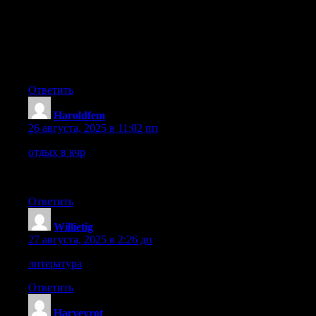
чувство, которое может испытывать человек. Истории о
зарождении, развитии и сохранении любви, о
преодолении препятствий и о верности чувству,
наполняют наши сердца теплом и надеждой. Они
напоминают нам о том, что любовь – это основа нашей
жизни и что она способна творить чудеса.
Ответить
Haroldfem
:
26 августа, 2025 в 11:02 пп
отдых в кчр
Поход в горы Кавказа – это возможность
проверить свои силы, насладиться природой и увидеть
живописные пейзажи. Почему стоит поехать в Дагестан
Ответить
Willietig
:
27 августа, 2025 в 2:26 дп
литература
Чтение, как источник знаний
Ответить
Harveyrot
: