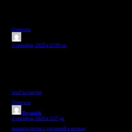
финансовую независимость и реализовать самые смелые
мечты. Конфиденциальность, поддержка и достойная
оплата гарантированы. Раскрой свой потенциал вместе с
нами!
Ответить
Abobus4Wek
:
1 сентября, 2025 в 11:59 пп
Je trouve genial le casino TonyBet, ca ressemble a un univers de
jeu unique. Les jeux sont varies, offrant des options de casino en
direct. Les agents sont reactifs, repondant rapidement. Les
transactions sont securisees, par contre les offres pourraient etre
plus genereuses. Pour tout dire, TonyBet c’est du solide pour
ceux qui aiment parier ! Par ailleurs, l’interface est fluide,
renforcant le plaisir de jouer.
reseГ±a tonybet
|
Ответить
Bryanfek
:
2 сентября, 2025 в 1:27 дп
заказать цветы с доставкой в москве
Магазины цветов