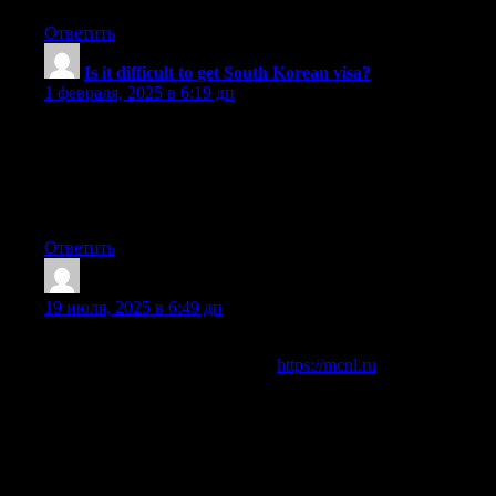
Ответить
Is it difficult to get South Korean visa?
:
1 февраля, 2025 в 6:19 дп
Each post offers useful solutions to everyday challenges,
whether it’s managing your time better or finding ways to stay
motivated. The content is written in a way that anyone can relate
to and apply. Stay tuned for more insightful posts designed to
help you navigate daily life with ease and efficiency.
Ответить
Earnestlef
:
19 июля, 2025 в 6:49 дп
Столица ночью бодрствует, и мы тоже: закрытая центр
лечения алкоголизма клиника
https://mcnl.ru
работает 24/7.
Без предварительной регистрации и бумаг — вызов
специалиста на дом за 40 минут, щадящий детокс под
контролем, сверхскоростная капельница, нейрокоррекция
у вас, бессрочное сопровождение. Тихо, скрытно, точно —
вернем трезвость без страха.