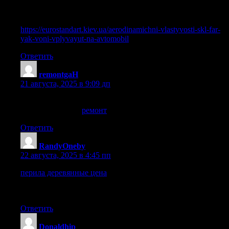
allow me to reword this…. Thank YOU for the meal!! But yeah,
thanx for spending the time to talk about this subject here on
your web site.
https://eurostandart.kiev.ua/aerodinamichni-vlastyvosti-skl-far-
yak-voni-vplyvayut-na-avtomobil
Ответить
remontgaH
:
21 августа, 2025 в 9:09 дп
Ремонт электронники в Москве, ремонтируем почти всю
электроннику —
ремонт
Ответить
RandyOneby
:
22 августа, 2025 в 4:45 пп
перила деревянные цена
Деревянные перила для лестницы
– это экологически чистое и эстетичное решение для
любого интерьера. Они создают атмосферу тепла и уюта.
Ответить
Donaldhip
: