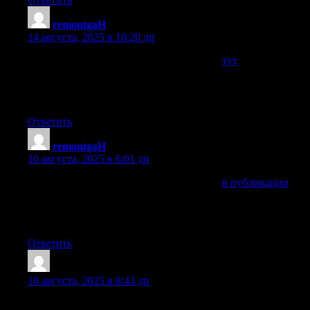
remontgaH
:
14 августа, 2025 в 10:20 дп
Подробнее о Вашей поломке рассказано
тут
. Ну а здесь
вам точно делать нечего. Если самостоятельно по
инструкции не получится, то уже только в сервисный
центр сдавать в ремонт
Ответить
remontgaH
:
16 августа, 2025 в 6:01 дп
Подробнее о Вашей поломке рассказано
в публикации
. Ну
а здесь вам точно делать нечего. Если самостоятельно по
инструкции не получится, то уже только в сервисный
центр сдавать в ремонт
Ответить
OLaneIdoks
:
18 августа, 2025 в 8:43 дп
Hi there very cool website!! Guy .. Beautiful .. Superb .. I’ll