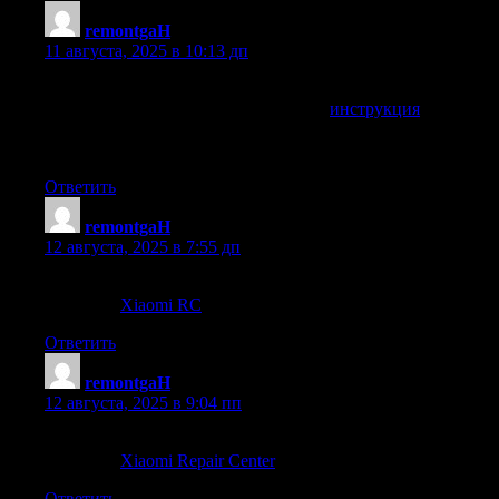
remontgaH
:
11 августа, 2025 в 10:13 дп
Вот подробное описание Вашей проблемы, следуйте по
инструкции и возможно поможет —
инструкция
. Если не
помогло, то уже только ремонт в сервисном центре Вам
может помочь
Ответить
remontgaH
:
12 августа, 2025 в 7:55 дп
Карточка сервисного центра по ремонту устройств Xiaomi
в Москве
Xiaomi RC
Ответить
remontgaH
:
12 августа, 2025 в 9:04 пп
Карточка сервисного центра по ремонту устройств Xiaomi
в Москве
Xiaomi Repair Center
Ответить