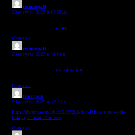
remontgaH
:
28 августа, 2025 в 10:55 дп
Данный сервисный центр поможет починить ваше
устройство, держите
адрес
об этом сервисном центре
Ответить
remontgaH
:
28 августа, 2025 в 4:09 пп
Данный сервисный центр поможет починить ваше
устройство, держите
информацию
об этом сервисном
центре
Ответить
Harrybok
:
29 августа, 2025 в 3:27 дп
https://uberant.com/article/2130282-free-1xbet-promo-code-
today-get-instant-bonuses
Ответить