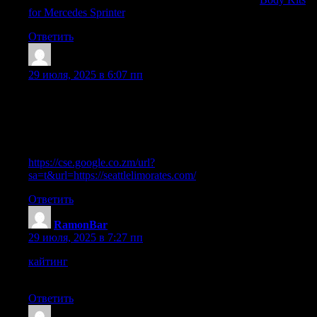
for Mercedes Sprinter
.
Ответить
LhaneIdoks
:
29 июля, 2025 в 6:07 пп
Howdy very nice website!! Man .. Beautiful .. Superb .. I’ll
bookmark your web site and take the feeds also? I’m happy to
search out a lot of useful info right here in the put up, we want
work out more strategies in this regard, thank you for sharing. . .
. . .
https://cse.google.co.zm/url?
sa=t&url=https://seattlelimorates.com/
Ответить
RamonBar
:
29 июля, 2025 в 7:27 пп
кайтинг
Путешествия с кайтом: логистика и подготовка
оборудования
Ответить