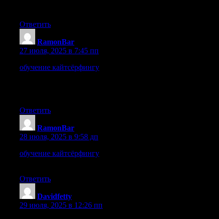
регулируется законодательством.
Ответить
RamonBar
:
27 июля, 2025 в 7:45 пп
обучение кайтсёрфингу
Кайтсёрфинг и экология:
бережное отношение к природе. Соблюдайте правила
поведения на воде, не загрязняйте окружающую среду и
поддерживайте экологические инициативы.
Ответить
RamonBar
:
28 июля, 2025 в 9:58 дп
обучение кайтсёрфингу
Виды кайтов: баллонные,
парафойлы, дельтавидные – сравнение и выбор для стиля
Ответить
Davidfetty
:
29 июля, 2025 в 12:26 пп