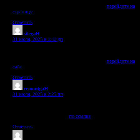
сделать запрос в сервисный центр. Чтобы получить
информацию по Вашей поломке, кликните
перейдите на
страницу
Ответить
sitegaH
:
31 июля, 2025 в 1:40 дп
Думаю поломка вполне ремонтопригодна. Вам нужно
сделать запрос в сервисный центр. Чтобы получить
информацию по Вашей поломке, кликните
перейдите на
сайт
Ответить
remontgaH
:
31 июля, 2025 в 2:25 пп
Cделай запрос в сервисный центр в Казани, считаю, что
данная поломка не очень серьезная и устройство можно
отремонтировать, кликни
по ссылке
Ответить
FobertKap
: