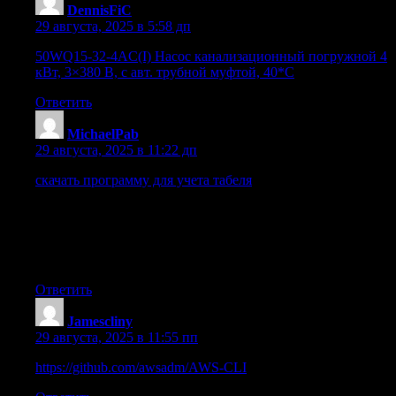
DennisFiC
:
29 августа, 2025 в 5:58 дп
50WQ15-32-4AC(I) Насос канализационный погружной 4
кВт, 3×380 В, с авт. трубной муфтой, 40*С
Ответить
MichaelPab
:
29 августа, 2025 в 11:22 дп
скачать программу для учета табеля
Наконец, учет
оборудования и техники – важная задача для поддержания
работоспособности предприятия. Контроль за состоянием
оборудования, учет ремонтов и технического
обслуживания – все это помогает продлить срок службы
техники и избежать дорогостоящих поломок.
Ответить
Jamescliny
:
29 августа, 2025 в 11:55 пп
https://github.com/awsadm/AWS-CLI