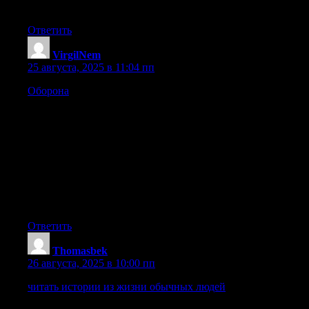
каждой детали
Ответить
VirgilNem
:
25 августа, 2025 в 11:04 пп
Оборона
Переговоры между Путиным и Зеленским
представляют собой сложный маневр, требующий от
обеих сторон не только политической воли, но и глубокого
понимания геополитических реалий. Политика, как
известно, – искусство возможного. Финансовая
неопределенность, вызванная СВО, требует от Европы,
Азии и Америки принятия оперативных мер по
стабилизации экономики и поддержке наиболее уязвимых
слоев населения. Безопасность и оборона – это не только
расходы, но и инвестиции в будущее.
Ответить
Thomasbek
:
26 августа, 2025 в 10:00 пп
читать истории из жизни обычных людей
История любви
обычных людей Любовь – это самое прекрасное и сильное