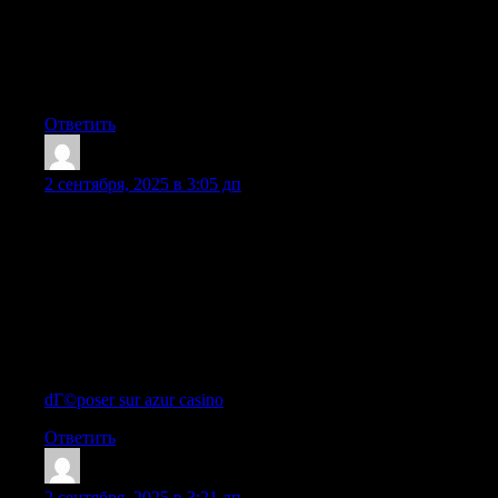
предлагают широкий выбор букетов, композиций и
сопутствующих товаров, а также профессиональные
консультации флористов. Доставка цветов на дом в
Москве: Комфорт, Удобство и Экономия Драгоценного
Времени
Ответить
Mirinchik6Wek
:
2 сентября, 2025 в 3:05 дп
J’adore a fond Azur Casino, on dirait une plongee dans le
divertissement. Le choix de jeux est epoustouflant, avec des
machines a sous dernier cri. Le personnel est hautement
professionnel, repondant en un rien de temps. Les retraits sont
ultra-rapides, parfois les offres pourraient etre plus allechantes.
Globalement, Azur Casino est une pepite pour les adeptes de
sensations fortes ! De plus la navigation est intuitive et agreable,
amplifiant le plaisir du jeu.
dГ©poser sur azur casino
|
Ответить
Quauco4Wek
:
2 сентября, 2025 в 3:21 дп