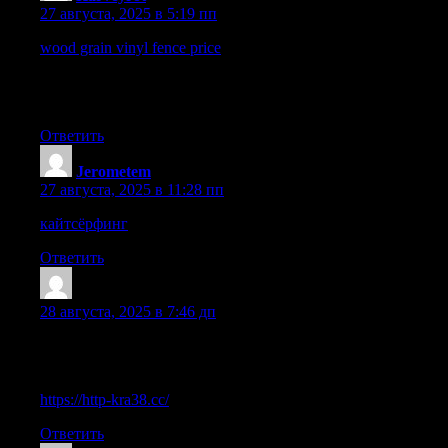
27 августа, 2025 в 5:19 пп
wood grain vinyl fence price
Wood Fence Price The expense of
a wood fence hinges upon variables like material type, length,
height, and labor. Estimate realistically by soliciting multiple
quotes for your project.
Ответить
Jerometem
:
27 августа, 2025 в 11:28 пп
кайтсёрфинг
Ответить
DichaelLax
:
28 августа, 2025 в 7:46 дп
Hmm is anyone else having problems with the pictures on this
blog loading? I’m trying to figure out if its a problem on my end
or if it’s the blog. Any responses would be greatly appreciated.
https://http-kra38.cc/
Ответить