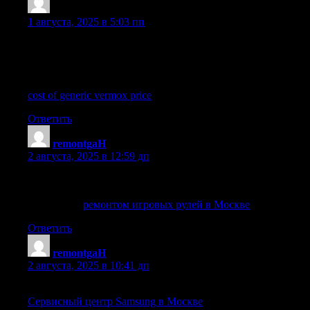
Lewispon
:
1 августа, 2025 в 5:03 пп
Do you have a spam problem on this blog; I also am a blogger,
and I was curious about your situation; we have developed some
nice methods and we are looking to swap strategies with other
folks, please shoot me an email if interested.
cost of generic vermox price
Ответить
remontgaH
:
2 августа, 2025 в 12:59 дп
Не работает игровой руль? В поисках надежного
сервисного центра? Сервисный центр ФикситЦентр
занимается
ремонтом игровых рулей в Москве
Ответить
remontgaH
:
2 августа, 2025 в 10:41 дп
Сервисный центр по ремонту техники Самсунг в Москве
Сервисный центр Samsung в Москве