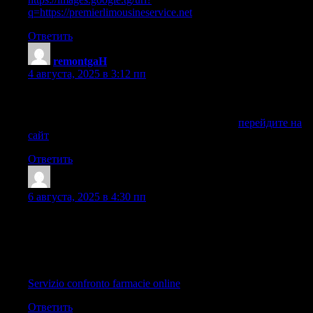
q=https://premierlimousineservice.net
Ответить
remontgaH
:
4 августа, 2025 в 3:12 пп
Ваша поломка вполне ремонтопригодна. Вам нужно
сделать запрос в сервисный центр. Чтобы получить
информацию по Вашей поломке, кликните
перейдите на
сайт
Ответить
OLaneIdoks
:
6 августа, 2025 в 4:30 пп
Excellent pieces. Keep posting such kind of information on your
site. Im really impressed by your blog.
Hello there, You’ve performed a great job. I’ll certainly digg it
and individually suggest to my friends. I’m sure they will be
benefited from this site.
Servizio confronto farmacie online
Ответить