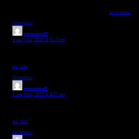
Cделай запрос в сервисный центр в Новосибирске,
считаю, что данная поломка не очень серьезная и
устройство можно отремонтировать, кликни
по ссылке
Ответить
remontgaH
:
1 августа, 2025 в 3:13 пп
Попробуй обратиться в сервисный центр в Нижнем
Новгороде, предполагаю, что данная поломка не очень
серьезная и устройство можно отремонтировать, кликни
на сайт
Ответить
remontgaH
:
1 августа, 2025 в 4:27 пп
Попробуй обратиться в сервисный центр в Нижнем
Новгороде, предполагаю, что данная поломка не очень
серьезная и устройство можно отремонтировать, кликни
на сайт
Ответить