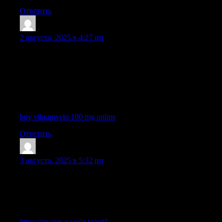
Ответить
GichardHen
:
2 августа, 2025 в 4:27 пп
Greetings! I know this is kinda off topic however I’d figured I’d
ask. Would you be interested in exchanging links or maybe
guest authoring a blog article or vice-versa? My website
addresses a lot of the same subjects as yours and I feel we could
greatly benefit from each other. If you happen to be interested
feel free to send me an email. I look forward to hearing from
you! Terrific blog by the way!
buy vibramycin 100 mg online
Ответить
Stephenabomy
:
3 августа, 2025 в 5:32 пп
Right here is the perfect site for everyone who would like to find
out about this topic. You realize so much its almost tough to
argue with you (not that I really will need to…HaHa). You
certainly put a fresh spin on a topic which has been discussed for
decades. Excellent stuff, just wonderful!
https://images.google.tg/url?