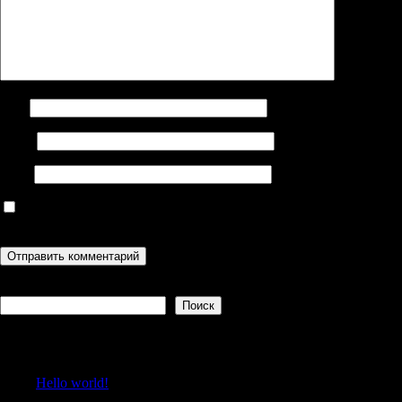
Имя
Email
Сайт
Сохранить моё имя, email и адрес сайта в этом браузере для
последующих моих комментариев.
Поиск
Поиск
Recent Posts
Hello world!