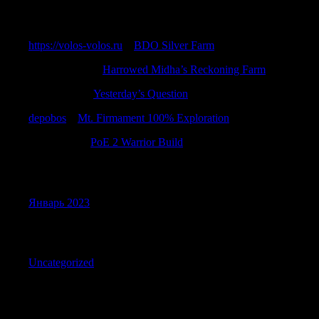
Recent Comments
https://volos-volos.ru
к
BDO Silver Farm
ThomasGaish
к
Harrowed Midha’s Reckoning Farm
TimothyMit
к
Yesterday’s Question
depobos
к
Mt. Firmament 100% Exploration
RobertPew
к
PoE 2 Warrior Build
Archives
Январь 2023
Categories
Uncategorized