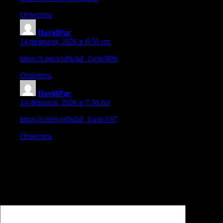
Ответить
DavidPar
:
14 февраля, 2026 в 6:50 пп
https://t.me/s/officlal_1win/806
Ответить
DavidPar
:
14 февраля, 2026 в 7:36 пп
https://t.me/s/officlal_1win/187
Ответить
Добавить комментарий
Ваш адрес email не будет опубликован.
Обязательные поля
помечены
*
Комментарий
*