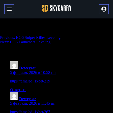
BO6 Pistols Leveling
Навигация
Previous:
BO6 Sniper Rifles Leveling
Next:
BO6 Launchers Leveling
по
записям
4 thoughts on “
BO6 Pistols Leveling
”
Deweysar
:
5 февраля, 2026 в 10:58 пп
https://t.me/ed_1xbet/219
Ответить
Deweysar
:
5 февраля, 2026 в 11:45 пп
https://t.me/ed_1xbet/267