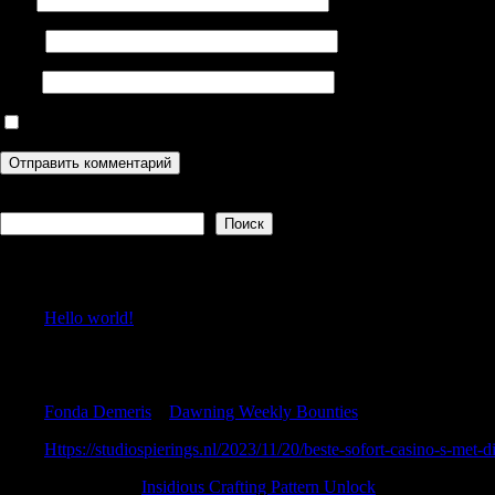
Email
Сайт
Сохранить моё имя, email и адрес сайта в этом браузере дл
Поиск
Поиск
Recent Posts
Hello world!
Recent Comments
Fonda Demeris
к
Dawning Weekly Bounties
Https://studiospierings.nl/2023/11/20/beste-sofort-casino-s-met-di
DavidMam
к
Insidious Crafting Pattern Unlock