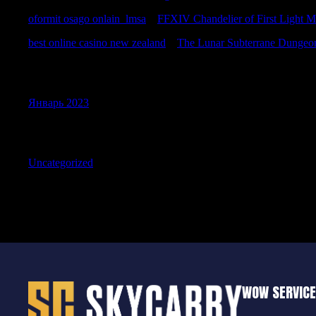
oformit osago onlain_lmsa
к
FFXIV Chandelier of First Light 
best online casino new zealand
к
The Lunar Subterrane Dungeo
Archives
Январь 2023
Categories
Uncategorized
WOW SERVIC