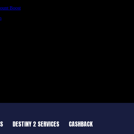
Mount Boost
n
ES
DESTINY 2 SERVICES
CASHBACK