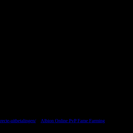
я последующих моих комментариев.
recte-uitbetalingen/
к
Albion Online PvP Fame Farming