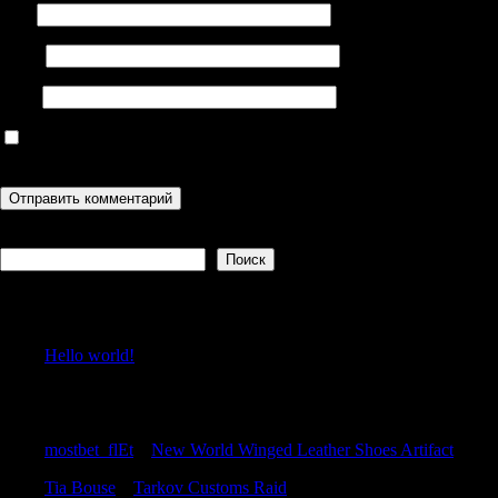
Имя
Email
Сайт
Сохранить моё имя, email и адрес сайта в этом браузере для
последующих моих комментариев.
Поиск
Поиск
Recent Posts
Hello world!
Recent Comments
mostbet_flEt
к
New World Winged Leather Shoes Artifact
Tia Bouse
к
Tarkov Customs Raid