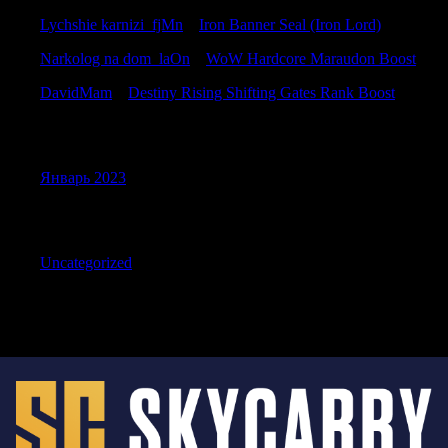
Lychshie karnizi_fjMn
к
Iron Banner Seal (Iron Lord)
Narkolog na dom_laOn
к
WoW Hardcore Maraudon Boost
DavidMam
к
Destiny Rising Shifting Gates Rank Boost
Archives
Январь 2023
Categories
Uncategorized