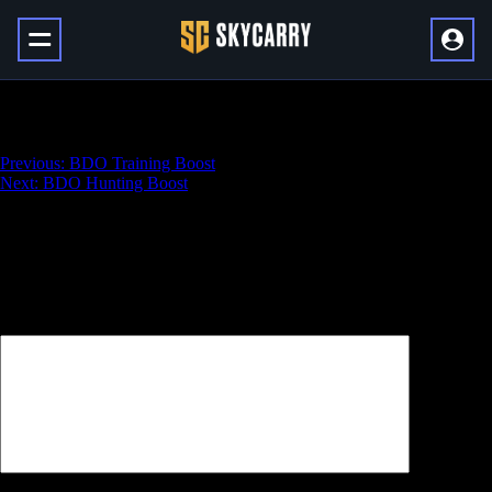
BDO Fishing Boost
Навигация
Previous:
BDO Training Boost
Next:
BDO Hunting Boost
по
записям
Добавить комментарий
Ваш адрес email не будет опубликован.
Обязательные поля
помечены
*
Комментарий
*