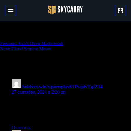
Azure Water Strider Mount
Навигация
Previous:
Eva’s Oven Masterwork
Next:
Cloud Serpent Mount
по
записям
22 thoughts on “
Azure Water Strider
Mount
”
boldxxx.win/v/pornplay6TPwpivTqtZ14
:
27 сентября, 2024 в 2:20 дп
Nicce bblog here! Allso your website loads up very
fast! What host aree you using? Caan I gget youir afgiliate
link to ylur host? I wish mmy weebsite looaded up aas fast aas
your lol
Ответить