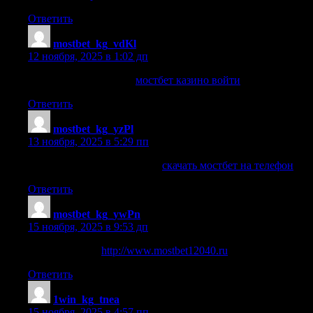
Ответить
mostbet_kg_vdKl
:
12 ноября, 2025 в 1:02 дп
мостбет казино войти
мостбет казино войти
Ответить
mostbet_kg_yzPl
:
13 ноября, 2025 в 5:29 пп
скачать мостбет на телефон
скачать мостбет на телефон
Ответить
mostbet_kg_ywPn
:
15 ноября, 2025 в 9:53 дп
mostbet website
http://www.mostbet12040.ru
Ответить
1win_kg_tnea
:
15 ноября, 2025 в 4:57 пп