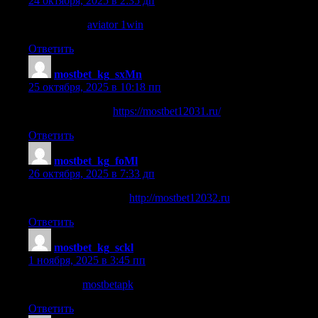
24 октября, 2025 в 2:35 дп
aviator 1win
aviator 1win
Ответить
mostbet_kg_sxMn
:
25 октября, 2025 в 10:18 пп
mostbet.com вход
https://mostbet12031.ru/
Ответить
mostbet_kg_foMl
:
26 октября, 2025 в 7:33 дп
mostbet приложение
http://mostbet12032.ru
Ответить
mostbet_kg_sckl
:
1 ноября, 2025 в 3:45 пп
mostbetapk
mostbetapk
Ответить