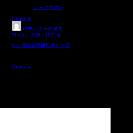
/odeur/.And where no etymological reasonspresented
themselves,
えろ コスプレ
Ответить
ボディ スーツ えろ
:
31 июля, 2026 в 11:03 дп
銈广儓銉冦偔銉炽偘 銈ㄣ儹
and I involuntarily closed my
eyes to shut out the view of thedepth beneath me.For the instant
I was safe,
Ответить
Добавить комментарий
Ваш адрес email не будет опубликован.
Обязательные поля
помечены
*
Комментарий
*