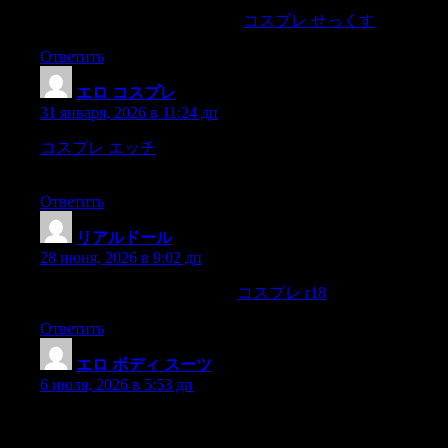
nor rashly vain,And singly mad,
コスプレ せっくす
Ответить
エロ コスプレ
:
31 января, 2026 в 11:24 дп
コスプレ エッチ
Haines and myself,the time himself brought it
in.
Ответить
リアルドール
:
28 июня, 2026 в 9:02 дп
556 Africa.557 North America.
コスプレ r18
Ответить
エロ ボディ スーツ
:
6 июля, 2026 в 5:53 дп
going back to the Latin /honor/favor/ and /odor/ without taking
account of the intermediate French/honneur /faveur/ and