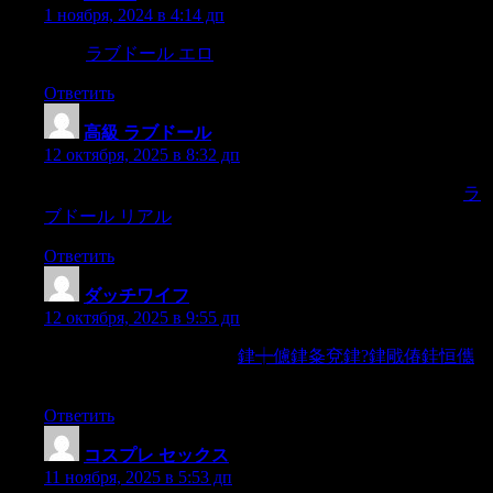
1 ноября, 2024 в 4:14 дп
barbs,
ラブドール エロ
backhanded compliments,
Ответить
高級 ラブドール
:
12 октября, 2025 в 8:32 дп
I await Your command and You will not passme by,will You,
ラ
ブドール リアル
Ответить
ダッチワイフ
:
12 октября, 2025 в 9:55 дп
«»Where is it?» asked Puss,
銉┿儢銉夈兗銉?銉戙偆銈恒儶
stopping as quickly as he could,
Ответить
コスプレ セックス
:
11 ноября, 2025 в 5:53 дп