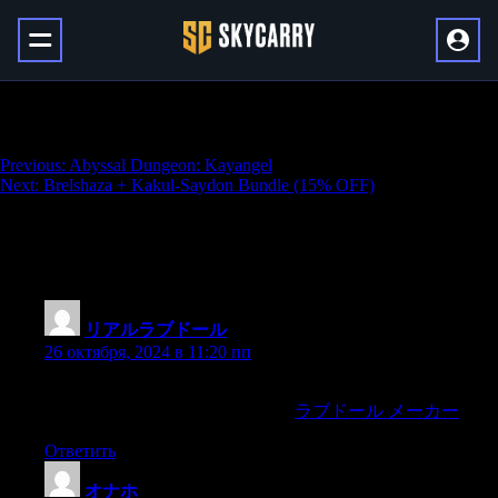
Akkan + Kayangel Bundle (15% OFF)
Навигация
Previous:
Abyssal Dungeon: Kayangel
Next:
Brelshaza + Kakul-Saydon Bundle (15% OFF)
по
записям
9 thoughts on “
Akkan + Kayangel Bundle
(15% OFF)
”
リアルラブドール
:
26 октября, 2024 в 11:20 пп
consider buying from a reputable seller.TPE is An ultra-realistic
rubber-like Medical Grade material.
ラブドール メーカー
Ответить
オナホ
: