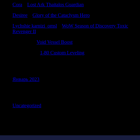
Cora
к
Lost Ark Thaitalos Guardian
Desiree
к
Glory of the Cataclysm Hero
Lychshie karnizi_omsl
к
WoW Season of Discovery Toxic
Revenger II
Calebdon
к
Void Vessel Boost
DavidMam
к
1-80 Custom Leveling
Archives
Январь 2023
Categories
Uncategorized