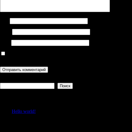
Имя
Email
Сайт
Сохранить моё имя, email и адрес сайта в этом браузере для
последующих моих комментариев.
Поиск
Поиск
Recent Posts
Hello world!
Recent Comments