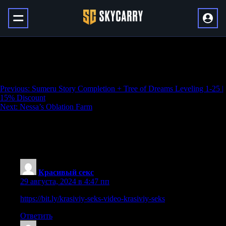
1-90 Rank: Character + Weapon with 40%
Discount
Навигация
Previous:
Sumeru Story Completion + Tree of Dreams Leveling 1-25 |
15% Discount
по
Next:
Nessa’s Oblation Farm
записям
2 thoughts on “
1-90 Rank: Character +
Weapon with 40% Discount
”
Красивый секс
:
29 августа, 2024 в 4:47 пп
https://bit.ly/krasiviy-seks-video-krasiviy-seks
Ответить