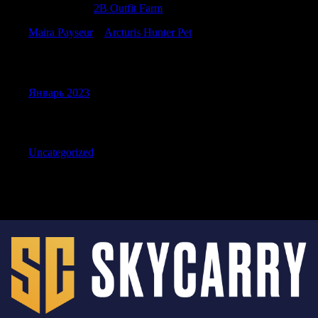
CraigNeepe
к
2B Outfit Farm
Maira Payseur
к
Arcturis Hunter Pet
Archives
Январь 2023
Categories
Uncategorized