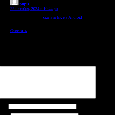
pupis
:
25 октября, 2024 в 10:44 дп
Теперь вы можете
скачать БК на Android
и делать ставки
на спорт в любое время
Ответить
Добавить комментарий
Ваш адрес email не будет опубликован.
Обязательные поля
помечены
*
Комментарий
*
Имя