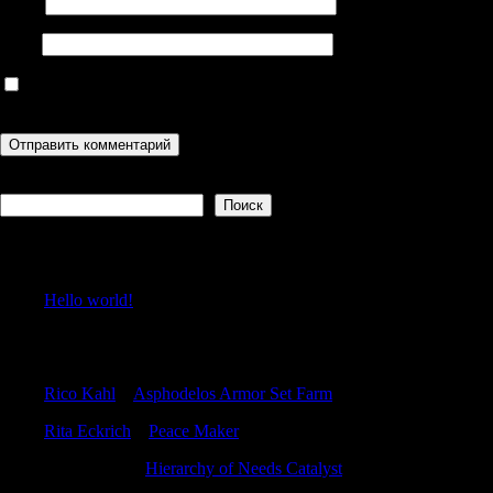
Email
Сайт
Сохранить моё имя, email и адрес сайта в этом браузере для
последующих моих комментариев.
Поиск
Поиск
Recent Posts
Hello world!
Recent Comments
Rico Kahl
к
Asphodelos Armor Set Farm
Rita Eckrich
к
Peace Maker
RobertKnift
к
Hierarchy of Needs Catalyst